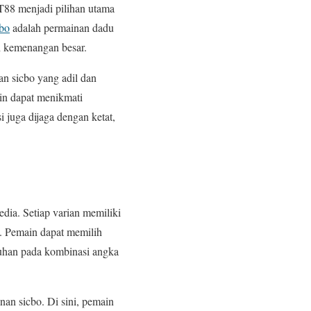
T88 menjadi pilihan utama
bo
adalah permainan dadu
h kemenangan besar.
n sicbo yang adil dan
n dapat menikmati
 juga dijaga dengan ketat,
dia. Setiap varian memiliki
n. Pemain dapat memilih
aruhan pada kombinasi angka
an sicbo. Di sini, pemain