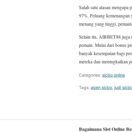
Salah satu alasan mengapa 
97%. Peluang kemenangan y
menang yang tinggi, pemain 
Selain itu, AIRBET88 juga
pemain. Mulai dari bonus pe
banyak kesempatan bagi pem
mereka dan meningkatkan p
Categories:
sicbo online
Tags:
agen sicbo
,
judi sicb
Bagaimana Slot Online B