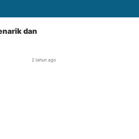
enarik dan
2 tahun ago