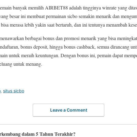
pemain banyak memilih AIRBET88 adalah tingginya winrate yang dita
ang besar ini membuat permainan sicbo semakin menarik dan mengun
bisa merasa lebih yakin saat bertaruh, dan ini tentunya menambah kes
 menawarkan berbagai bonus dan promosi menarik yang bisa meningk
ndaftaran, bonus deposit, hingga bonus cashback, semua dirancang un
ain untuk meraih keuntungan. Dengan bonus ini, pemain dapat mempe
eluang untuk menang.
o
,
situs sicbo
Leave a Comment
erkembang dalam 5 Tahun Terakhir?