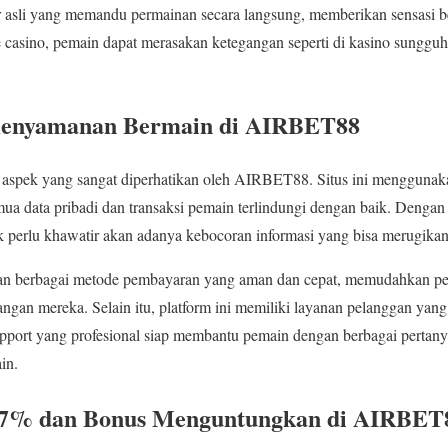
r asli yang memandu permainan secara langsung, memberikan sensasi be
e casino, pemain dapat merasakan ketegangan seperti di kasino sunggu
enyamanan Bermain di AIRBET88
 aspek yang sangat diperhatikan oleh AIRBET88. Situs ini menggunaka
a data pribadi dan transaksi pemain terlindungi dengan baik. Denga
ak perlu khawatir akan adanya kebocoran informasi yang bisa merugika
 berbagai metode pembayaran yang aman dan cepat, memudahkan pe
ngan mereka. Selain itu, platform ini memiliki layanan pelanggan yan
upport yang profesional siap membantu pemain dengan berbagai pertan
in.
97% dan Bonus Menguntungkan di AIRBET