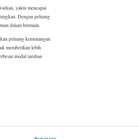
warkan, yakni mencapai
tungkan. Dengan peluang
eruan dalam bermain.
atkan peluang kemenangan
tuk memberikan lebih
rbesar modal taruhan
Back to top