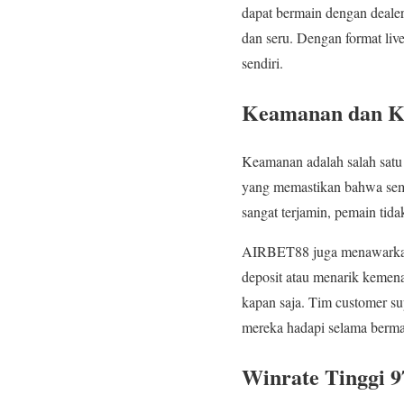
dapat bermain dengan deale
dan seru. Dengan format liv
sendiri.
Keamanan dan K
Keamanan adalah salah satu
yang memastikan bahwa semu
sangat terjamin, pemain tid
AIRBET88 juga menawarkan
deposit atau menarik kemena
kapan saja. Tim customer s
mereka hadapi selama berma
Winrate Tinggi 