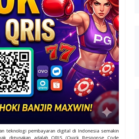
n teknologi pembayaran digital di Indonesia semakin
anyak digunakan adalah QRIS (Quick Response Code