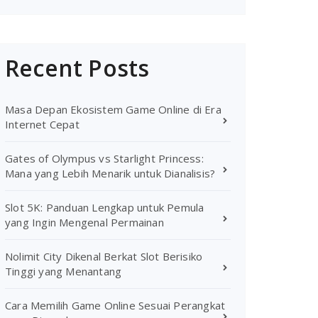
Recent Posts
Masa Depan Ekosistem Game Online di Era
Internet Cepat
Gates of Olympus vs Starlight Princess:
Mana yang Lebih Menarik untuk Dianalisis?
Slot 5K: Panduan Lengkap untuk Pemula
yang Ingin Mengenal Permainan
Nolimit City Dikenal Berkat Slot Berisiko
Tinggi yang Menantang
Cara Memilih Game Online Sesuai Perangkat