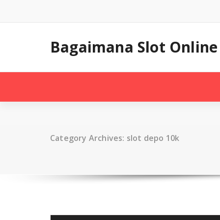
Skip
to
content
Bagaimana Slot Online
Category Archives: slot depo 10k