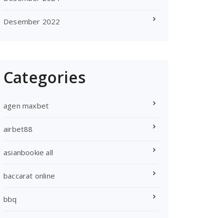
Desember 2022
Categories
agen maxbet
airbet88
asianbookie all
baccarat online
bbq