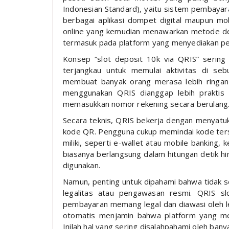
Indonesian Standard), yaitu sistem pembaya
berbagai aplikasi dompet digital maupun mobi
online yang kemudian menawarkan metode dep
termasuk pada platform yang menyediakan per
Konsep “slot deposit 10k via QRIS” sering
terjangkau untuk memulai aktivitas di seb
membuat banyak orang merasa lebih ringan
menggunakan QRIS dianggap lebih praktis 
memasukkan nomor rekening secara berulang
Secara teknis, QRIS bekerja dengan menyat
kode QR. Pengguna cukup memindai kode ter
miliki, seperti e-wallet atau mobile banking
biasanya berlangsung dalam hitungan detik hi
digunakan.
Namun, penting untuk dipahami bahwa tidak 
legalitas atau pengawasan resmi. QRIS s
pembayaran memang legal dan diawasi oleh l
otomatis menjamin bahwa platform yang me
Inilah hal yang sering disalahpahami oleh ban