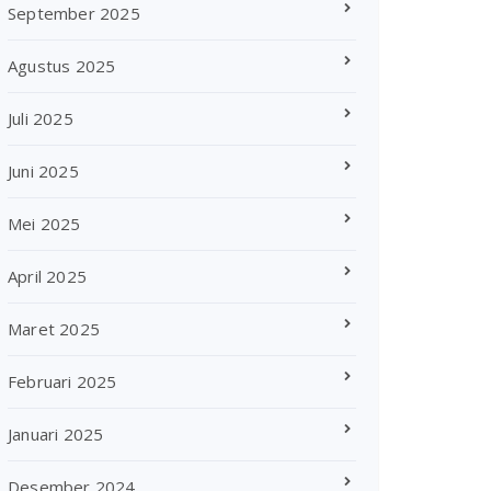
September 2025
Agustus 2025
Juli 2025
Juni 2025
Mei 2025
April 2025
Maret 2025
Februari 2025
Januari 2025
Desember 2024