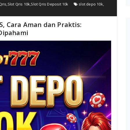
Qris
,
Slot Qris 10k
,
Slot Qris Deposit 10k
slot depo 10k
,
IS, Cara Aman dan Praktis:
 Dipahami