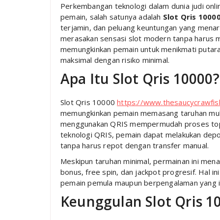
Perkembangan teknologi dalam dunia judi onl
pemain, salah satunya adalah
Slot Qris 1000
terjamin, dan peluang keuntungan yang menarik
merasakan sensasi slot modern tanpa harus m
memungkinkan pemain untuk menikmati putara
maksimal dengan risiko minimal.
Apa Itu Slot Qris 10000?
Slot Qris 10000
https://www.thesaucycrawfi
memungkinkan pemain memasang taruhan mulai
menggunakan QRIS mempermudah proses top-u
teknologi QRIS, pemain dapat melakukan depos
tanpa harus repot dengan transfer manual.
Meskipun taruhan minimal, permainan ini men
bonus, free spin, dan jackpot progresif. Hal i
pemain pemula maupun berpengalaman yang in
Keunggulan Slot Qris 1