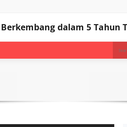
 Berkembang dalam 5 Tahun T
Search
for: