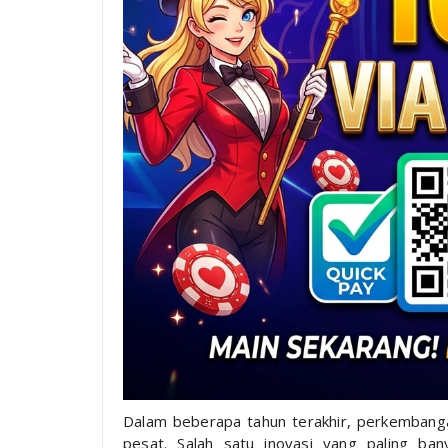
Dalam beberapa tahun terakhir, perkembanga
pesat. Salah satu inovasi yang paling b