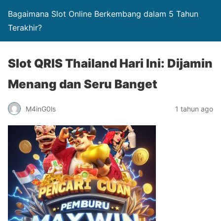
Bagaimana Slot Online Berkembang dalam 5 Tahun
Terakhir?
Slot QRIS Thailand Hari Ini: Dijamin
Menang dan Seru Banget
M4inG0ls
1 tahun ago