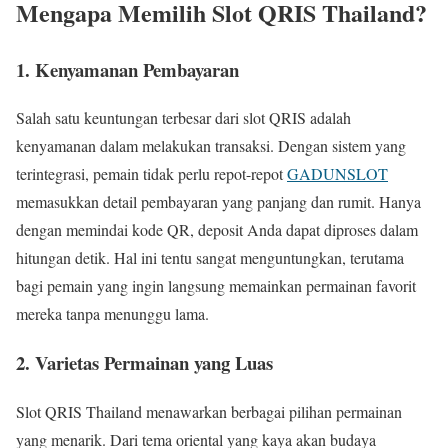
Mengapa Memilih Slot QRIS Thailand?
1. Kenyamanan Pembayaran
Salah satu keuntungan terbesar dari slot QRIS adalah
kenyamanan dalam melakukan transaksi. Dengan sistem yang
terintegrasi, pemain tidak perlu repot-repot
GADUNSLOT
memasukkan detail pembayaran yang panjang dan rumit. Hanya
dengan memindai kode QR, deposit Anda dapat diproses dalam
hitungan detik. Hal ini tentu sangat menguntungkan, terutama
bagi pemain yang ingin langsung memainkan permainan favorit
mereka tanpa menunggu lama.
2. Varietas Permainan yang Luas
Slot QRIS Thailand menawarkan berbagai pilihan permainan
yang menarik. Dari tema oriental yang kaya akan budaya