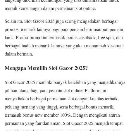
meraih kemenangan dalam permainan slot online.
Selain itu, Slot Gacor 2025 juga sering mengadakan berbagai
promosi menarik lainnya bagi para pemain baru maupun pemain
lama. Promo-promo ini termasuk bonus cashback, free spin, dan
berbagai hadiah menarik lainnya yang akan menambah keseruan
dalam bermain.
Mengapa Memilih Slot Gacor 2025?
Slot Gacor 2025 memiliki banyak kelebihan yang menjadikannya
pilihan utama bagi para pemain slot online. Platform ini
menyediakan berbagai permainan slot dengan kualitas terbaik,
peluang menang yang tinggi, serta berbagai bonus menarik,
termasuk bonus new member 100%. Dengan mengikuti aturan
permainan yang fair dan aman, Slot Gacor 2025 menjadi tempat