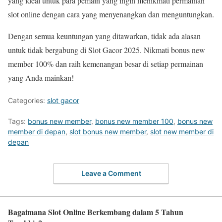
yang ideal untuk para pemain yang ingin menikmati permainan
slot online dengan cara yang menyenangkan dan menguntungkan.
Dengan semua keuntungan yang ditawarkan, tidak ada alasan
untuk tidak bergabung di Slot Gacor 2025. Nikmati bonus new
member 100% dan raih kemenangan besar di setiap permainan
yang Anda mainkan!
Categories:
slot gacor
Tags:
bonus new member
,
bonus new member 100
,
bonus new
member di depan
,
slot bonus new member
,
slot new member di
depan
Leave a Comment
Bagaimana Slot Online Berkembang dalam 5 Tahun