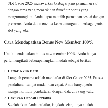
Slot Gacor 2025 menawarkan berbagai jenis permainan slot
dengan tema yang menarik dan fitur-fitur bonus yang
menguntungkan. Anda dapat memilih permainan sesuai dengan
preferensi Anda dan mencoba keberuntungan di berbagai jenis
slot yang ada.
Cara Mendapatkan Bonus New Member 100%
Untuk mendapatkan bonus new member 100%, Anda hanya
perlu mengikuti beberapa langkah mudah sebagai berikut:
Daftar Akun Baru
Langkah pertama adalah mendaftar di Slot Gacor 2025. Proses
pendaftaran sangat mudah dan cepat. Anda hanya perlu
mengisi formulir pendaftaran dengan data diri yang valid.
Lakukan Deposit Pertama
Setelah akun Anda terdaftar, langkah selanjutnya adalah