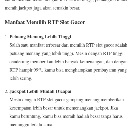
meraih jackpot juga akan semakin besar.
Manfaat Memilih RTP Slot Gacor
Peluang Menang Lebih Tinggi
Salah satu manfaat terbesar dari memilih RTP slot gacor adalah
peluang menang yang lebih tinggi. Mesin dengan RTP tinggi
cenderung memberikan lebih banyak kemenangan, dan dengan
RTP hampir 99%, kamu bisa mengharapkan pembayaran yang
lebih sering.
Jackpot Lebih Mudah Dicapai
Mesin dengan RTP slot gacor gampang menang memberikan
kesempatan lebih besar untuk memenangkan jackpot. Jika
kamu beruntung, kamu bisa meraih hadiah besar tanpa harus
menunggu terlalu lama.