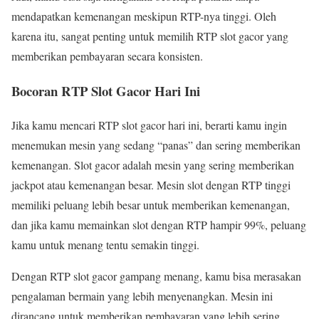
mendapatkan kemenangan meskipun RTP-nya tinggi. Oleh
karena itu, sangat penting untuk memilih RTP slot gacor yang
memberikan pembayaran secara konsisten.
Bocoran RTP Slot Gacor Hari Ini
Jika kamu mencari RTP slot gacor hari ini, berarti kamu ingin
menemukan mesin yang sedang “panas” dan sering memberikan
kemenangan. Slot gacor adalah mesin yang sering memberikan
jackpot atau kemenangan besar. Mesin slot dengan RTP tinggi
memiliki peluang lebih besar untuk memberikan kemenangan,
dan jika kamu memainkan slot dengan RTP hampir 99%, peluang
kamu untuk menang tentu semakin tinggi.
Dengan RTP slot gacor gampang menang, kamu bisa merasakan
pengalaman bermain yang lebih menyenangkan. Mesin ini
dirancang untuk memberikan pembayaran yang lebih sering,