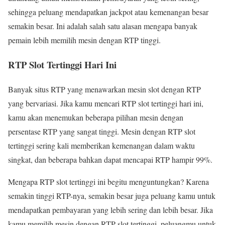
sehingga peluang mendapatkan jackpot atau kemenangan besar
semakin besar. Ini adalah salah satu alasan mengapa banyak
pemain lebih memilih mesin dengan RTP tinggi.
RTP Slot Tertinggi Hari Ini
Banyak situs RTP yang menawarkan mesin slot dengan RTP
yang bervariasi. Jika kamu mencari RTP slot tertinggi hari ini,
kamu akan menemukan beberapa pilihan mesin dengan
persentase RTP yang sangat tinggi. Mesin dengan RTP slot
tertinggi sering kali memberikan kemenangan dalam waktu
singkat, dan beberapa bahkan dapat mencapai RTP hampir 99%.
Mengapa RTP slot tertinggi ini begitu menguntungkan? Karena
semakin tinggi RTP-nya, semakin besar juga peluang kamu untuk
mendapatkan pembayaran yang lebih sering dan lebih besar. Jika
kamu memilih mesin dengan RTP slot tertinggi, peluangmu untuk