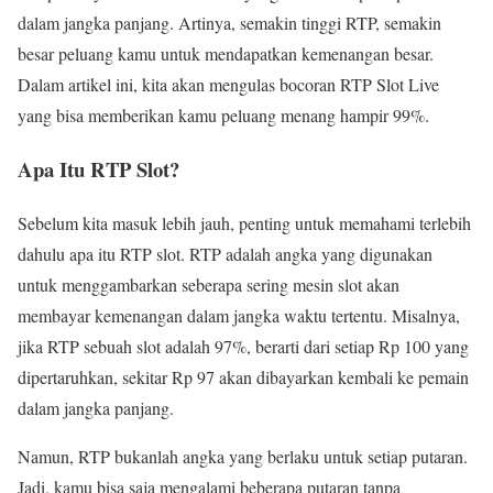
dalam jangka panjang. Artinya, semakin tinggi RTP, semakin
besar peluang kamu untuk mendapatkan kemenangan besar.
Dalam artikel ini, kita akan mengulas bocoran RTP Slot Live
yang bisa memberikan kamu peluang menang hampir 99%.
Apa Itu RTP Slot?
Sebelum kita masuk lebih jauh, penting untuk memahami terlebih
dahulu apa itu RTP slot. RTP adalah angka yang digunakan
untuk menggambarkan seberapa sering mesin slot akan
membayar kemenangan dalam jangka waktu tertentu. Misalnya,
jika RTP sebuah slot adalah 97%, berarti dari setiap Rp 100 yang
dipertaruhkan, sekitar Rp 97 akan dibayarkan kembali ke pemain
dalam jangka panjang.
Namun, RTP bukanlah angka yang berlaku untuk setiap putaran.
Jadi, kamu bisa saja mengalami beberapa putaran tanpa