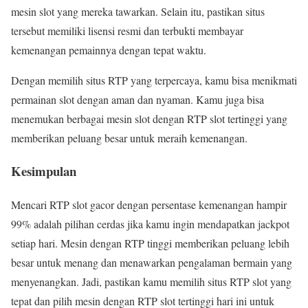
mesin slot yang mereka tawarkan. Selain itu, pastikan situs
tersebut memiliki lisensi resmi dan terbukti membayar
kemenangan pemainnya dengan tepat waktu.
Dengan memilih situs RTP yang terpercaya, kamu bisa menikmati
permainan slot dengan aman dan nyaman. Kamu juga bisa
menemukan berbagai mesin slot dengan RTP slot tertinggi yang
memberikan peluang besar untuk meraih kemenangan.
Kesimpulan
Mencari RTP slot gacor dengan persentase kemenangan hampir
99% adalah pilihan cerdas jika kamu ingin mendapatkan jackpot
setiap hari. Mesin dengan RTP tinggi memberikan peluang lebih
besar untuk menang dan menawarkan pengalaman bermain yang
menyenangkan. Jadi, pastikan kamu memilih situs RTP slot yang
tepat dan pilih mesin dengan RTP slot tertinggi hari ini untuk