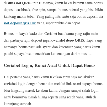
situs slot QRIS
di
ini? Biasanya, kamu bakal ketemu sama bonus
deposit, cashback, free spin, sampai bonus referral yang bisa bikin
kantong makin tebal. Yang paling hits tentu saja bonus deposit via
slot deposit qris 10k
yang super praktis dan cepat.
Bonus ini kayak kado dari Ceriabet buat kamu yang rajin main
slot depo QRIS
dan pastinya rajin deposit juga lewat
. Tapi, yang
namanya bonus pasti ada syarat dan ketentuan yang harus kamu
patuhi supaya bisa mencairkan kemenangan dari bonus itu.
Ceriabet Login, Kunci Awal Untuk Dapat Bonus
Hal pertama yang harus kamu lakukan tentu saja melakukan
ceriabet login
dengan benar dan melalui link resmi supaya bonus
bisa langsung masuk ke akun kamu. Jangan sampai salah login,
nanti bonusnya malah hilang seperti uang receh yang jatuh di
keranjang sampah.