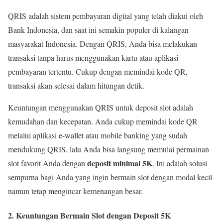
QRIS adalah sistem pembayaran digital yang telah diakui oleh
Bank Indonesia, dan saat ini semakin populer di kalangan
masyarakat Indonesia. Dengan QRIS, Anda bisa melakukan
transaksi tanpa harus menggunakan kartu atau aplikasi
pembayaran tertentu. Cukup dengan memindai kode QR,
transaksi akan selesai dalam hitungan detik.
Keuntungan menggunakan QRIS untuk deposit slot adalah
kemudahan dan kecepatan. Anda cukup memindai kode QR
melalui aplikasi e-wallet atau mobile banking yang sudah
mendukung QRIS, lalu Anda bisa langsung memulai permainan
deposit minimal 5K
slot favorit Anda dengan
. Ini adalah solusi
sempurna bagi Anda yang ingin bermain slot dengan modal kecil
namun tetap mengincar kemenangan besar.
2.
Keuntungan Bermain Slot dengan Deposit 5K