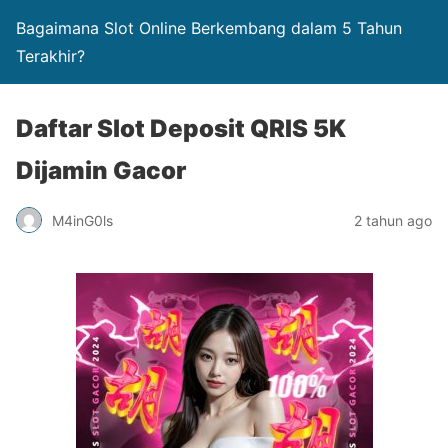
Bagaimana Slot Online Berkembang dalam 5 Tahun
Terakhir?
Daftar Slot Deposit QRIS 5K
Dijamin Gacor
M4inG0ls
2 tahun ago