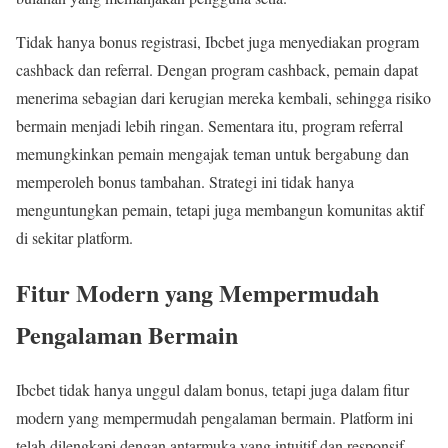
Tidak hanya bonus registrasi, Ibcbet juga menyediakan program
cashback dan referral. Dengan program cashback, pemain dapat
menerima sebagian dari kerugian mereka kembali, sehingga risiko
bermain menjadi lebih ringan. Sementara itu, program referral
memungkinkan pemain mengajak teman untuk bergabung dan
memperoleh bonus tambahan. Strategi ini tidak hanya
menguntungkan pemain, tetapi juga membangun komunitas aktif
di sekitar platform.
Fitur Modern yang Mempermudah
Pengalaman Bermain
Ibcbet tidak hanya unggul dalam bonus, tetapi juga dalam fitur
modern yang mempermudah pengalaman bermain. Platform ini
telah dilengkapi dengan antarmuka yang intuitif dan responsif,