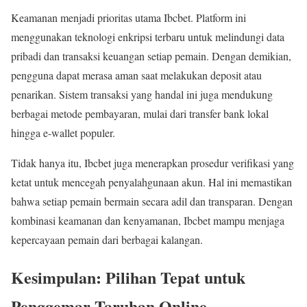
Keamanan menjadi prioritas utama Ibcbet. Platform ini
menggunakan teknologi enkripsi terbaru untuk melindungi data
pribadi dan transaksi keuangan setiap pemain. Dengan demikian,
pengguna dapat merasa aman saat melakukan deposit atau
penarikan. Sistem transaksi yang handal ini juga mendukung
berbagai metode pembayaran, mulai dari transfer bank lokal
hingga e-wallet populer.
Tidak hanya itu, Ibcbet juga menerapkan prosedur verifikasi yang
ketat untuk mencegah penyalahgunaan akun. Hal ini memastikan
bahwa setiap pemain bermain secara adil dan transparan. Dengan
kombinasi keamanan dan kenyamanan, Ibcbet mampu menjaga
kepercayaan pemain dari berbagai kalangan.
Kesimpulan: Pilihan Tepat untuk
Penggemar Taruhan Online