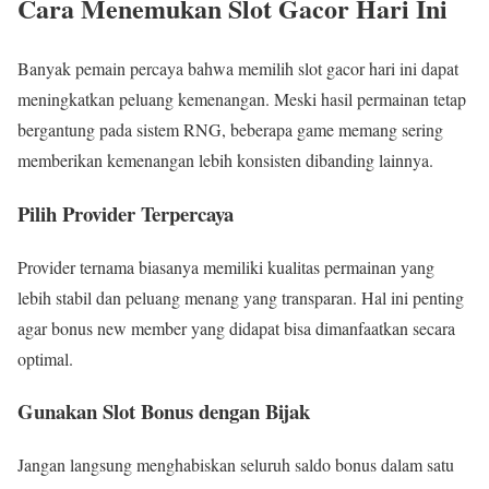
Cara Menemukan Slot Gacor Hari Ini
Banyak pemain percaya bahwa memilih slot gacor hari ini dapat
meningkatkan peluang kemenangan. Meski hasil permainan tetap
bergantung pada sistem RNG, beberapa game memang sering
memberikan kemenangan lebih konsisten dibanding lainnya.
Pilih Provider Terpercaya
Provider ternama biasanya memiliki kualitas permainan yang
lebih stabil dan peluang menang yang transparan. Hal ini penting
agar bonus new member yang didapat bisa dimanfaatkan secara
optimal.
Gunakan Slot Bonus dengan Bijak
Jangan langsung menghabiskan seluruh saldo bonus dalam satu