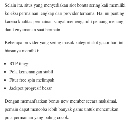
Selain itu, situs yang menyediakan slot bonus sering kali memiliki
koleksi permainan lengkap dari provider ternama. Hal ini penting
karena kualitas permainan sangat memengaruhi peluang menang
dan kenyamanan saat bermain.
Beberapa provider yang sering masuk kategori slot gacor hari ini
biasanya memiliki:
RTP tinggi
Pola kemenangan stabil
Fitur free spin melimpah
Jackpot progresif besar
Dengan memanfaatkan bonus new member secara maksimal,
pemain dapat mencoba lebih banyak game untuk menemukan
pola permainan yang paling cocok.