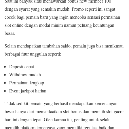
Saat ini banyak situs menawarkan bonus new member 100
dengan syarat yang semakin mudah. Promo seperti ini sangat
cocok bagi pemain baru yang ingin mencoba sensasi permainan
slot online dengan modal minim namun peluang keuntungan
besar.
Selain mendapatkan tambahan saldo, pemain juga bisa menikmati
berbagai fitur unggulan seperti:
Deposit cepat
Withdraw mudah
Permainan lengkap
Event jackpot harian
Tidak sedikit pemain yang berhasil mendapatkan kemenangan
besar hanya dari memanfaatkan slot bonus dan memilih slot gacor
hari ini dengan tepat. Oleh karena itu, penting untuk selalu
memilih platform terpercaya yang memiliki reputasi baik dan