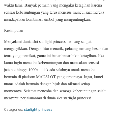
waktu lama. Banyak pemain yang mengaku ketagihan karena
sensasi keberuntungan yang terus menerus muncul saat mereka
mendapatkan kombinasi simbol yang menguntungkan.
Kesimpulan
Menyelami dunia slot starlight princess memang sangat
mengasyikkan. Dengan fitur menarik, peluang menang besar, dan
tema yang memikat, game ini benar-benar bikin ketagihan. Jika
kamu ingin mencoba keberuntungan dan merasakan sensasi
jackpot hingga 1000x, tidak ada salahnya untuk mencoba
bermain di platform MAUSLOT yang terpercaya. Ingat, kunci
utama adalah bermain dengan bijak dan nikmati setiap
momennya. Selamat mencoba dan semoga keberuntungan selalu
menyertai perjalananmu di dunia slot starlight princess!
Categories:
starlight princess