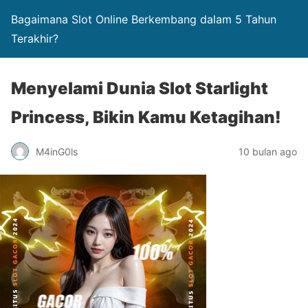
Bagaimana Slot Online Berkembang dalam 5 Tahun
Terakhir?
Menyelami Dunia Slot Starlight
Princess, Bikin Kamu Ketagihan!
M4inG0ls
10 bulan ago