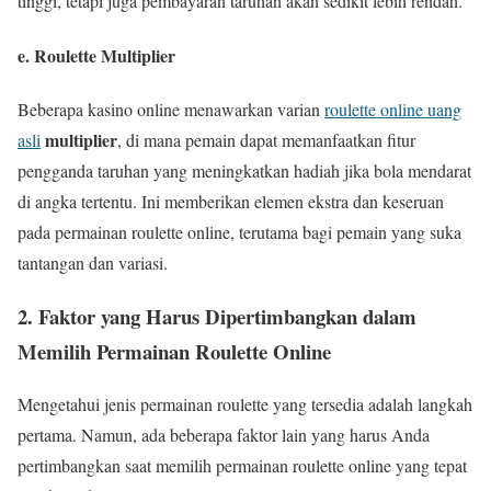
tinggi, tetapi juga pembayaran taruhan akan sedikit lebih rendah.
e.
Roulette Multiplier
Beberapa kasino online menawarkan varian
roulette online uang
multiplier
asli
, di mana pemain dapat memanfaatkan fitur
pengganda taruhan yang meningkatkan hadiah jika bola mendarat
di angka tertentu. Ini memberikan elemen ekstra dan keseruan
pada permainan roulette online, terutama bagi pemain yang suka
tantangan dan variasi.
2.
Faktor yang Harus Dipertimbangkan dalam
Memilih Permainan Roulette Online
Mengetahui jenis permainan roulette yang tersedia adalah langkah
pertama. Namun, ada beberapa faktor lain yang harus Anda
pertimbangkan saat memilih permainan roulette online yang tepat