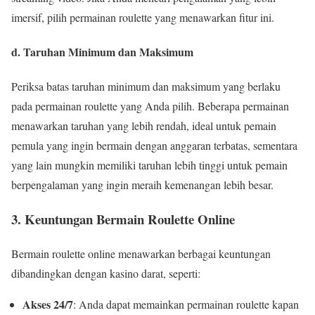
imersif, pilih permainan roulette yang menawarkan fitur ini.
d.
Taruhan Minimum dan Maksimum
Periksa batas taruhan minimum dan maksimum yang berlaku
pada permainan roulette yang Anda pilih. Beberapa permainan
menawarkan taruhan yang lebih rendah, ideal untuk pemain
pemula yang ingin bermain dengan anggaran terbatas, sementara
yang lain mungkin memiliki taruhan lebih tinggi untuk pemain
berpengalaman yang ingin meraih kemenangan lebih besar.
3.
Keuntungan Bermain Roulette Online
Bermain roulette online menawarkan berbagai keuntungan
dibandingkan dengan kasino darat, seperti:
Akses 24/7
: Anda dapat memainkan permainan roulette kapan