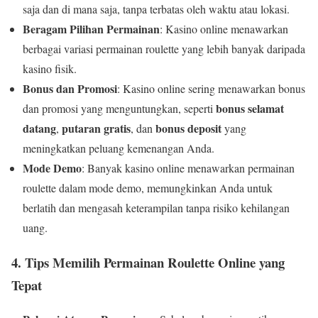
saja dan di mana saja, tanpa terbatas oleh waktu atau lokasi.
Beragam Pilihan Permainan
: Kasino online menawarkan
berbagai variasi permainan roulette yang lebih banyak daripada
kasino fisik.
Bonus dan Promosi
: Kasino online sering menawarkan bonus
bonus selamat
dan promosi yang menguntungkan, seperti
datang
putaran gratis
bonus deposit
,
, dan
yang
meningkatkan peluang kemenangan Anda.
Mode Demo
: Banyak kasino online menawarkan permainan
roulette dalam mode demo, memungkinkan Anda untuk
berlatih dan mengasah keterampilan tanpa risiko kehilangan
uang.
4.
Tips Memilih Permainan Roulette Online yang
Tepat