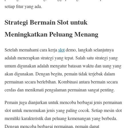
setiap fitur yang ada.
Strategi Bermain Slot untuk
Meningkatkan Peluang Menang
Setelah memahami cara kerja
slot
demo, langkah selanjutnya
adalah menerapkan strategi yang tepat. Salah satu strategi yang
umum digunakan adalah mengatur batasan waktu dan uang yang
akan digunakan. Dengan begitu, pemain tidak terjebak dalam
permainan secara berlebihan. Kombinasi antara bermain secara
cerdas dan menikmati pengalaman permainan sangat penting.
Pemain juga dianjurkan untuk mencoba berbagai jenis permainan
slot untuk menemukan jenis yang paling cocok. Setiap mesin slot
memiliki karakteristik dan peluang kemenangan yang berbeda.
Dengan mencoba berbagai permainan, pemain dapat