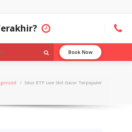
erakhir?
Book Now
gorized
/
Situs RTP Live Slot Gacor Terpopuler