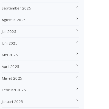
September 2025
Agustus 2025
Juli 2025
Juni 2025
Mei 2025
April 2025
Maret 2025
Februari 2025
Januari 2025