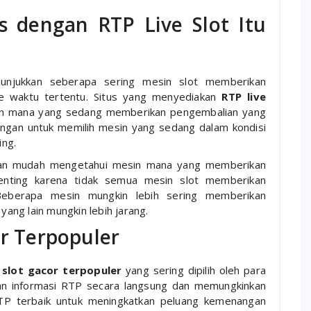
 dengan RTP Live Slot Itu
unjukkan seberapa sering mesin slot memberikan
e waktu tertentu. Situs yang menyediakan
RTP live
n mana yang sedang memberikan pengembalian yang
tungan untuk memilih mesin yang sedang dalam kondisi
ing.
gan mudah mengetahui mesin mana yang memberikan
penting karena tidak semua mesin slot memberikan
eberapa mesin mungkin lebih sering memberikan
ng lain mungkin lebih jarang.
or Terpopuler
e slot gacor terpopuler
yang sering dipilih oleh para
akan informasi RTP secara langsung dan memungkinkan
TP terbaik untuk meningkatkan peluang kemenangan