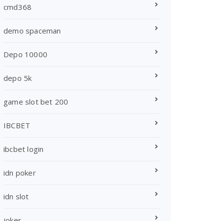
cmd368
demo spaceman
Depo 10000
depo 5k
game slot bet 200
IBCBET
ibcbet login
idn poker
idn slot
joker