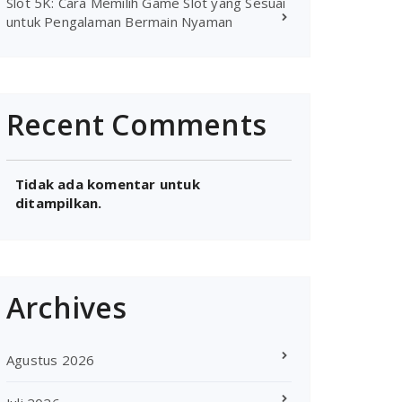
Slot 5K: Cara Memilih Game Slot yang Sesuai
untuk Pengalaman Bermain Nyaman
Recent Comments
Tidak ada komentar untuk
ditampilkan.
Archives
Agustus 2026