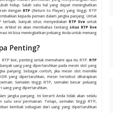
bah hidup. Salah satu hal yang dapat meningkatkan
mesin dengan
RTP
(Return to Player) yang tinggi. RTP
kembalikan kepada pemain dalam jangka panjang. Untuk
terbaik, banyak situs menyediakan
RTP live
untuk
me. Artikel ini akan membahas tentang
situs RTP live
masi ini bisa meningkatkan peluang Anda untuk menang
pa Penting?
s RTP live, penting untuk memahami apa itu RTP.
RTP
banyak uang yang dipertaruhkan pada mesin slot yang
a panjang. Sebagai contoh, jika mesin slot memiliki
 IDR yang dipertaruhkan, mesin tersebut diharapkan
pemain. Semakin tinggi RTP, semakin besar peluang
i uang yang dipertaruhkan.
m jangka panjang. Ini berarti Anda tidak akan selalu
satu sesi permainan. Tetapi, semakin tinggi RTP,
kan kembali sebagian dari uang yang dipertaruhkan