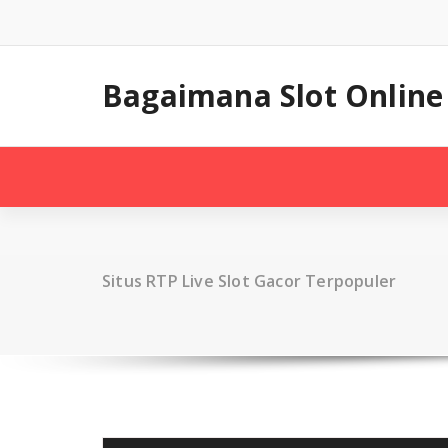
Skip
to
content
Bagaimana Slot Online
Situs RTP Live Slot Gacor Terpopuler