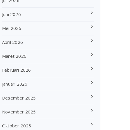
Juli 2026
Juni 2026
Mei 2026
April 2026
Maret 2026
Februari 2026
Januari 2026
Desember 2025
November 2025
Oktober 2025