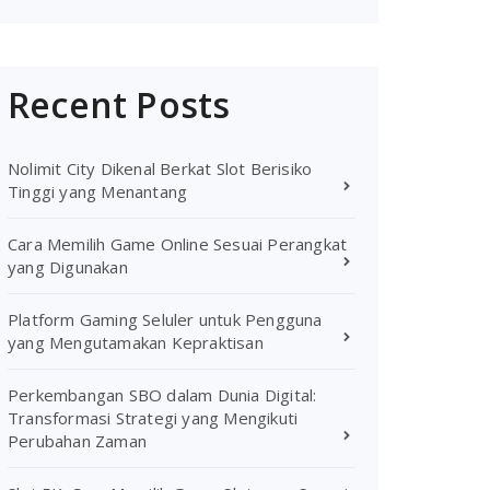
Recent Posts
Nolimit City Dikenal Berkat Slot Berisiko
Tinggi yang Menantang
Cara Memilih Game Online Sesuai Perangkat
yang Digunakan
Platform Gaming Seluler untuk Pengguna
yang Mengutamakan Kepraktisan
Perkembangan SBO dalam Dunia Digital:
Transformasi Strategi yang Mengikuti
Perubahan Zaman