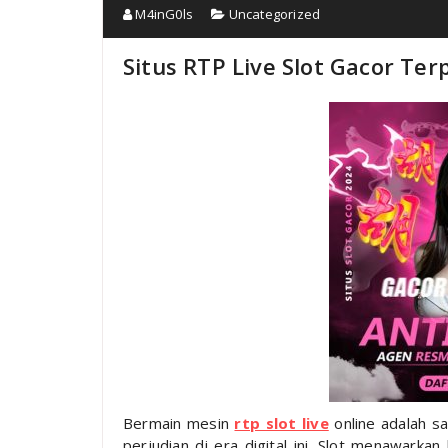
M4inG0ls
Uncategorized
Situs RTP Live Slot Gacor Ter
Bermain mesin
rtp slot live
online adalah sa
perjudian di era digital ini. Slot menawar