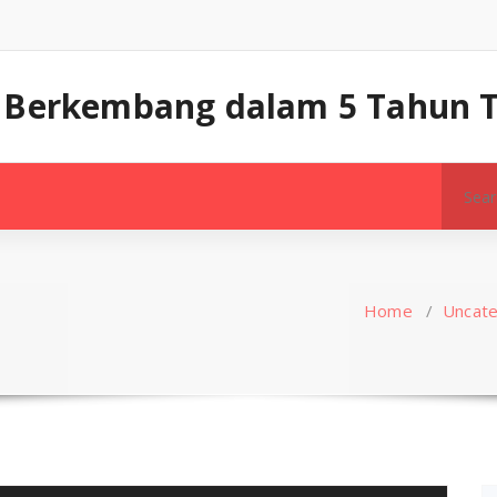
 Berkembang dalam 5 Tahun T
Search
for:
Home
/
Uncate