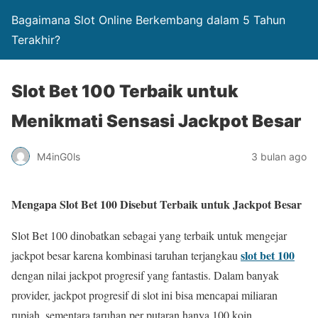
Bagaimana Slot Online Berkembang dalam 5 Tahun
Terakhir?
Slot Bet 100 Terbaik untuk
Menikmati Sensasi Jackpot Besar
M4inG0ls
3 bulan ago
Mengapa Slot Bet 100 Disebut Terbaik untuk Jackpot Besar
Slot Bet 100 dinobatkan sebagai yang terbaik untuk mengejar
slot bet 100
jackpot besar karena kombinasi taruhan terjangkau
dengan nilai jackpot progresif yang fantastis. Dalam banyak
provider, jackpot progresif di slot ini bisa mencapai miliaran
rupiah, sementara taruhan per putaran hanya 100 koin.