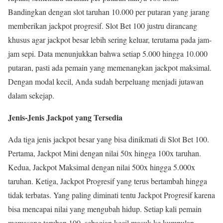
Bandingkan dengan slot taruhan 10.000 per putaran yang jarang
memberikan jackpot progresif. Slot Bet 100 justru dirancang
khusus agar jackpot besar lebih sering keluar, terutama pada jam-
jam sepi. Data menunjukkan bahwa setiap 5.000 hingga 10.000
putaran, pasti ada pemain yang memenangkan jackpot maksimal.
Dengan modal kecil, Anda sudah berpeluang menjadi jutawan
dalam sekejap.
Jenis-Jenis Jackpot yang Tersedia
Ada tiga jenis jackpot besar yang bisa dinikmati di Slot Bet 100.
Pertama, Jackpot Mini dengan nilai 50x hingga 100x taruhan.
Kedua, Jackpot Maksimal dengan nilai 500x hingga 5.000x
taruhan. Ketiga, Jackpot Progresif yang terus bertambah hingga
tidak terbatas. Yang paling diminati tentu Jackpot Progresif karena
bisa mencapai nilai yang mengubah hidup. Setiap kali pemain
memasang taruhan 100, sebagian kecil masuk ke kumpulan