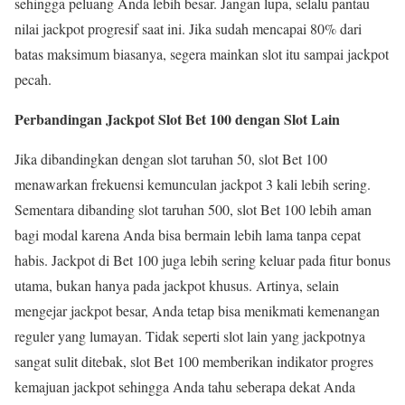
sehingga peluang Anda lebih besar. Jangan lupa, selalu pantau
nilai jackpot progresif saat ini. Jika sudah mencapai 80% dari
batas maksimum biasanya, segera mainkan slot itu sampai jackpot
pecah.
Perbandingan Jackpot Slot Bet 100 dengan Slot Lain
Jika dibandingkan dengan slot taruhan 50, slot Bet 100
menawarkan frekuensi kemunculan jackpot 3 kali lebih sering.
Sementara dibanding slot taruhan 500, slot Bet 100 lebih aman
bagi modal karena Anda bisa bermain lebih lama tanpa cepat
habis. Jackpot di Bet 100 juga lebih sering keluar pada fitur bonus
utama, bukan hanya pada jackpot khusus. Artinya, selain
mengejar jackpot besar, Anda tetap bisa menikmati kemenangan
reguler yang lumayan. Tidak seperti slot lain yang jackpotnya
sangat sulit ditebak, slot Bet 100 memberikan indikator progres
kemajuan jackpot sehingga Anda tahu seberapa dekat Anda