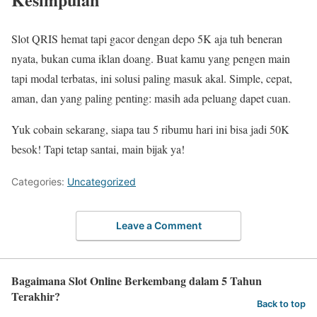
Slot QRIS hemat tapi gacor dengan depo 5K aja tuh beneran
nyata, bukan cuma iklan doang. Buat kamu yang pengen main
tapi modal terbatas, ini solusi paling masuk akal. Simple, cepat,
aman, dan yang paling penting: masih ada peluang dapet cuan.
Yuk cobain sekarang, siapa tau 5 ribumu hari ini bisa jadi 50K
besok! Tapi tetap santai, main bijak ya!
Categories:
Uncategorized
Leave a Comment
Bagaimana Slot Online Berkembang dalam 5 Tahun
Terakhir?
Back to top