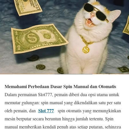
Memahami Perbedaan Dasar Spin Manual dan Otomatis
Dalam permainan Slot777, pemain diberi dua opsi utama untuk
memutar gulungan: spin manual yang dikendalikan satu per satu
Slot 777
oleh pemain, dan
spin otomatis yang memungkinkan
mesin berputar secara beruntun hingga jumlah tertentu. Spin
manual memberikan kendali penuh atas setiap putaran, sehingga