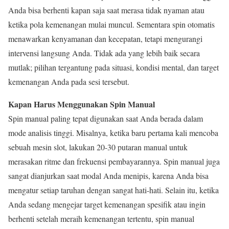
Anda bisa berhenti kapan saja saat merasa tidak nyaman atau
ketika pola kemenangan mulai muncul. Sementara spin otomatis
menawarkan kenyamanan dan kecepatan, tetapi mengurangi
intervensi langsung Anda. Tidak ada yang lebih baik secara
mutlak; pilihan tergantung pada situasi, kondisi mental, dan target
kemenangan Anda pada sesi tersebut.
Kapan Harus Menggunakan Spin Manual
Spin manual paling tepat digunakan saat Anda berada dalam
mode analisis tinggi. Misalnya, ketika baru pertama kali mencoba
sebuah mesin slot, lakukan 20-30 putaran manual untuk
merasakan ritme dan frekuensi pembayarannya. Spin manual juga
sangat dianjurkan saat modal Anda menipis, karena Anda bisa
mengatur setiap taruhan dengan sangat hati-hati. Selain itu, ketika
Anda sedang mengejar target kemenangan spesifik atau ingin
berhenti setelah meraih kemenangan tertentu, spin manual