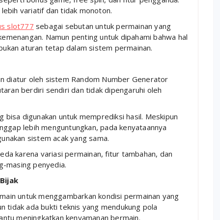
ebih variatif dan tidak monoton.
us slot777
sebagai sebutan untuk permainan yang
kemenangan. Namun penting untuk dipahami bahwa hal
, bukan aturan tetap dalam sistem permainan.
ran diatur oleh sistem Random Number Generator
aran berdiri sendiri dan tidak dipengaruhi oleh
ng bisa digunakan untuk memprediksi hasil. Meskipun
anggap lebih menguntungkan, pada kenyataannya
unakan sistem acak yang sama.
da karena variasi permainan, fitur tambahan, dan
g-masing penyedia.
Bijak
 pemain untuk menggambarkan kondisi permainan yang
n tidak ada bukti teknis yang mendukung pola
antu meningkatkan kenyamanan bermain.