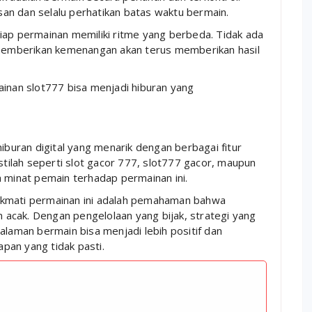
an dan selalu perhatikan batas waktu bermain.
iap permainan memiliki ritme yang berbeda. Tidak ada
emberikan kemenangan akan terus memberikan hasil
ainan slot777 bisa menjadi hiburan yang
uran digital yang menarik dengan berbagai fitur
ilah seperti slot gacor 777, slot777 gacor, maupun
a minat pemain terhadap permainan ini.
ikmati permainan ini adalah pemahaman bahwa
acak. Dengan pengelolaan yang bijak, strategi yang
alaman bermain bisa menjadi lebih positif dan
pan yang tidak pasti.