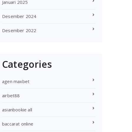
Januari 2025
Desember 2024
Desember 2022
Categories
agen maxbet
airbet88
asianbookie all
baccarat online