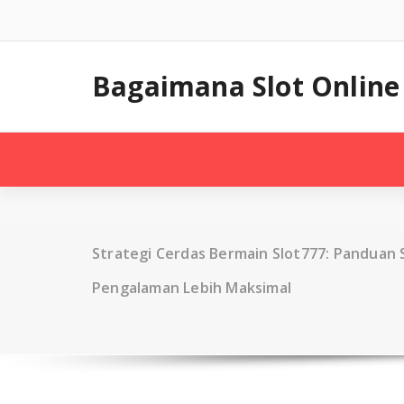
Skip
to
content
Bagaimana Slot Online
Strategi Cerdas Bermain Slot777: Panduan
Pengalaman Lebih Maksimal