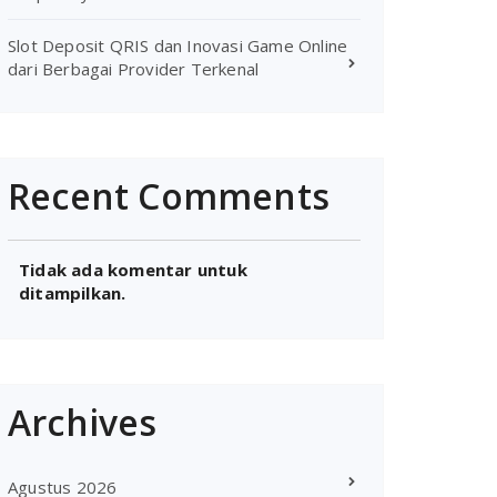
Slot Deposit QRIS dan Inovasi Game Online
dari Berbagai Provider Terkenal
Recent Comments
Tidak ada komentar untuk
ditampilkan.
Archives
Agustus 2026