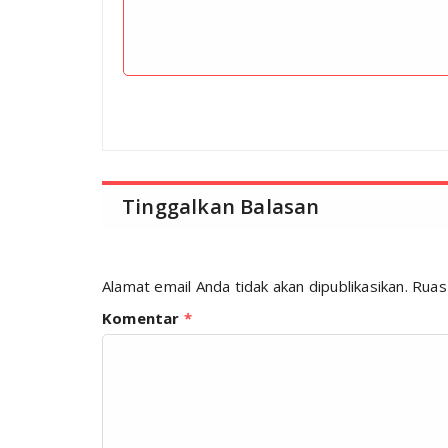
Tinggalkan Balasan
Alamat email Anda tidak akan dipublikasikan.
Ruas
Komentar
*