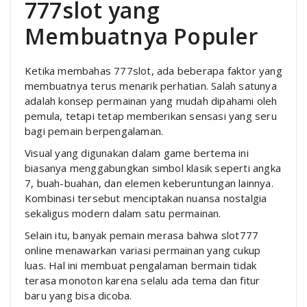
777slot yang
Membuatnya Populer
Ketika membahas 777slot, ada beberapa faktor yang
membuatnya terus menarik perhatian. Salah satunya
adalah konsep permainan yang mudah dipahami oleh
pemula, tetapi tetap memberikan sensasi yang seru
bagi pemain berpengalaman.
Visual yang digunakan dalam game bertema ini
biasanya menggabungkan simbol klasik seperti angka
7, buah-buahan, dan elemen keberuntungan lainnya.
Kombinasi tersebut menciptakan nuansa nostalgia
sekaligus modern dalam satu permainan.
Selain itu, banyak pemain merasa bahwa slot777
online menawarkan variasi permainan yang cukup
luas. Hal ini membuat pengalaman bermain tidak
terasa monoton karena selalu ada tema dan fitur
baru yang bisa dicoba.