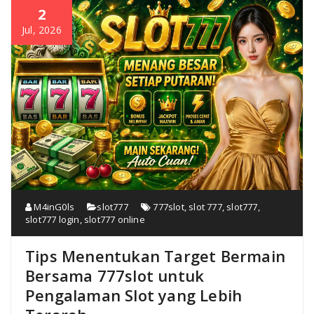
2
Jul, 2026
M4inG0ls
slot777
777slot
,
slot 777
,
slot777
,
slot777 login
,
slot777 online
Tips Menentukan Target Bermain
Bersama 777slot untuk
Pengalaman Slot yang Lebih