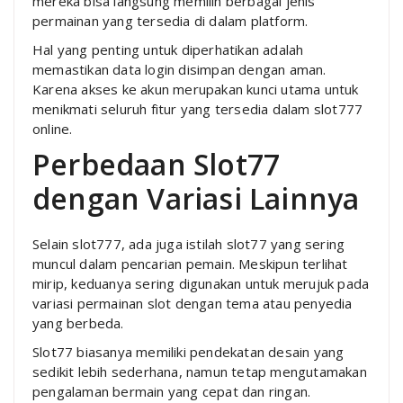
mereka bisa langsung memilih berbagai jenis
permainan yang tersedia di dalam platform.
Hal yang penting untuk diperhatikan adalah
memastikan data login disimpan dengan aman.
Karena akses ke akun merupakan kunci utama untuk
menikmati seluruh fitur yang tersedia dalam slot777
online.
Perbedaan Slot77
dengan Variasi Lainnya
Selain slot777, ada juga istilah slot77 yang sering
muncul dalam pencarian pemain. Meskipun terlihat
mirip, keduanya sering digunakan untuk merujuk pada
variasi permainan slot dengan tema atau penyedia
yang berbeda.
Slot77 biasanya memiliki pendekatan desain yang
sedikit lebih sederhana, namun tetap mengutamakan
pengalaman bermain yang cepat dan ringan.