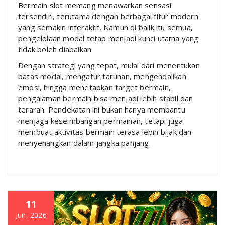
Bermain slot memang menawarkan sensasi
tersendiri, terutama dengan berbagai fitur modern
yang semakin interaktif. Namun di balik itu semua,
pengelolaan modal tetap menjadi kunci utama yang
tidak boleh diabaikan.
Dengan strategi yang tepat, mulai dari menentukan
batas modal, mengatur taruhan, mengendalikan
emosi, hingga menetapkan target bermain,
pengalaman bermain bisa menjadi lebih stabil dan
terarah. Pendekatan ini bukan hanya membantu
menjaga keseimbangan permainan, tetapi juga
membuat aktivitas bermain terasa lebih bijak dan
menyenangkan dalam jangka panjang.
11
Jun, 2026