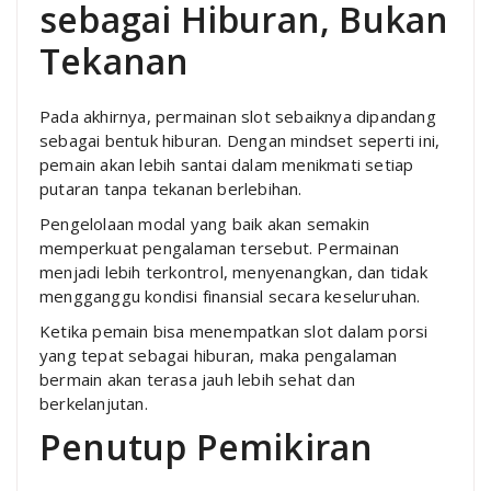
sebagai Hiburan, Bukan
Tekanan
Pada akhirnya, permainan slot sebaiknya dipandang
sebagai bentuk hiburan. Dengan mindset seperti ini,
pemain akan lebih santai dalam menikmati setiap
putaran tanpa tekanan berlebihan.
Pengelolaan modal yang baik akan semakin
memperkuat pengalaman tersebut. Permainan
menjadi lebih terkontrol, menyenangkan, dan tidak
mengganggu kondisi finansial secara keseluruhan.
Ketika pemain bisa menempatkan slot dalam porsi
yang tepat sebagai hiburan, maka pengalaman
bermain akan terasa jauh lebih sehat dan
berkelanjutan.
Penutup Pemikiran