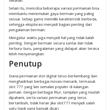
tekanan.
Selain itu, mencoba beberapa variasi permainan bisa
membantu menemukan gaya bermain yang paling
sesuai. Setiap game memiliki karakteristik berbeda,
sehingga eksplorasi menjadi bagian penting dari
pengalaman bermain.
Mengatur waktu juga menjadi hal yang tidak kalah
penting. Dengan bermain secara santai dan tidak
terburu-buru, pengalaman yang didapat akan terasa
lebih menyenangkan.
Penutup
Dunia permainan slot digital terus berkembang dan
menghadirkan berbagai inovasi menarik, termasuk
slot 777 yang kini semakin populer di kalangan
pemain. Dengan berbagai fitur, tampilan yang mudah
dipahami, serta variasi permainan yang terus
bertambah, tidak heran jika slot777 menjadi salah
satu topik yang banyak dicari.