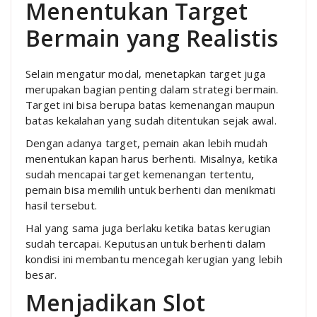
Menentukan Target
Bermain yang Realistis
Selain mengatur modal, menetapkan target juga
merupakan bagian penting dalam strategi bermain.
Target ini bisa berupa batas kemenangan maupun
batas kekalahan yang sudah ditentukan sejak awal.
Dengan adanya target, pemain akan lebih mudah
menentukan kapan harus berhenti. Misalnya, ketika
sudah mencapai target kemenangan tertentu,
pemain bisa memilih untuk berhenti dan menikmati
hasil tersebut.
Hal yang sama juga berlaku ketika batas kerugian
sudah tercapai. Keputusan untuk berhenti dalam
kondisi ini membantu mencegah kerugian yang lebih
besar.
Menjadikan Slot