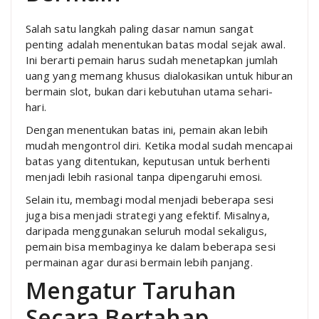
Salah satu langkah paling dasar namun sangat
penting adalah menentukan batas modal sejak awal.
Ini berarti pemain harus sudah menetapkan jumlah
uang yang memang khusus dialokasikan untuk hiburan
bermain slot, bukan dari kebutuhan utama sehari-
hari.
Dengan menentukan batas ini, pemain akan lebih
mudah mengontrol diri. Ketika modal sudah mencapai
batas yang ditentukan, keputusan untuk berhenti
menjadi lebih rasional tanpa dipengaruhi emosi.
Selain itu, membagi modal menjadi beberapa sesi
juga bisa menjadi strategi yang efektif. Misalnya,
daripada menggunakan seluruh modal sekaligus,
pemain bisa membaginya ke dalam beberapa sesi
permainan agar durasi bermain lebih panjang.
Mengatur Taruhan
Secara Bertahap