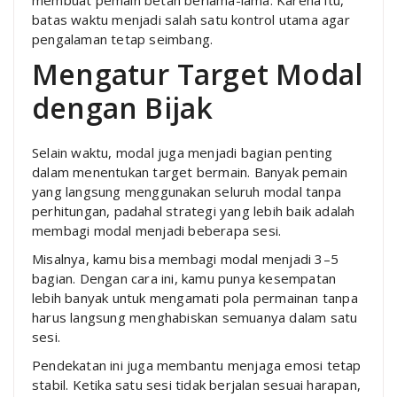
batas waktu menjadi salah satu kontrol utama agar
pengalaman tetap seimbang.
Mengatur Target Modal
dengan Bijak
Selain waktu, modal juga menjadi bagian penting
dalam menentukan target bermain. Banyak pemain
yang langsung menggunakan seluruh modal tanpa
perhitungan, padahal strategi yang lebih baik adalah
membagi modal menjadi beberapa sesi.
Misalnya, kamu bisa membagi modal menjadi 3–5
bagian. Dengan cara ini, kamu punya kesempatan
lebih banyak untuk mengamati pola permainan tanpa
harus langsung menghabiskan semuanya dalam satu
sesi.
Pendekatan ini juga membantu menjaga emosi tetap
stabil. Ketika satu sesi tidak berjalan sesuai harapan,