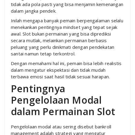
tidak ada pola pasti yang bisa menjamin kemenangan
dalam jangka pendek.
Inilah mengapa banyak pemain berpengalaman selalu
menekankan pentingnya mindset yang tepat sejak
awal. Slot bukan permainan yang bisa diprediksi
secara mutlak, melainkan permainan berbasis
peluang yang perlu dinikmati dengan pendekatan
santai namun tetap terkontrol.
Dengan memahami hal ini, pemain bisa lebih realistis
dalam mengatur ekspektasi dan tidak mudah
terbawa emosi saat hasil tidak sesuai harapan.
Pentingnya
Pengelolaan Modal
dalam Permainan Slot
Pengelolaan modal atau sering disebut bankroll
management adalah strategi yang mengatur