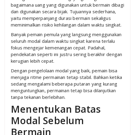
bagaimana uang yang digunakan untuk bermain dibagi
dan digunakan secara bijak. Tujuannya sederhana,
yaitu memperpanjang durasi bermain sekaligus
meminimalkan risiko kehilangan dalam waktu singkat.
Banyak pemain pemula yang langsung menggunakan
seluruh modal dalam waktu singkat karena terlalu
fokus mengejar kemenangan cepat. Padahal,
pendekatan seperti ini justru sering berakhir dengan
kerugian lebih cepat.
Dengan pengelolaan modal yang baik, pemain bisa
menjaga ritme permainan tetap stabil. Bahkan ketika
sedang mengalami beberapa putaran yang kurang
menguntungkan, permainan tetap bisa dilanjutkan
tanpa tekanan berlebihan.
Menentukan Batas
Modal Sebelum
Bermain