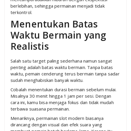
berlebihan, sehingga permainan menjadi tidak
terkontrol.
Menentukan Batas
Waktu Bermain yang
Realistis
Salah satu target paling sederhana namun sangat
penting adalah batas waktu bermain. Tanpa batas
waktu, pemain cenderung terus bermain tanpa sadar
sudah menghabiskan banyak waktu.
Cobalah menentukan durasi bermain sebelum mulai.
Misalnya 30 menit hingga 1 jam per sesi. Dengan
cara ini, kamu bisa menjaga fokus dan tidak mudah
terbawa suasana permainan.
Menariknya, permainan slot modern biasanya
dirancang dengan visual dan efek suara yang
membuat pemain betah berlama-lama. Karena itu,