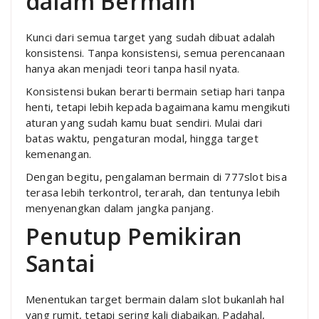
dalam Bermain
Kunci dari semua target yang sudah dibuat adalah
konsistensi. Tanpa konsistensi, semua perencanaan
hanya akan menjadi teori tanpa hasil nyata.
Konsistensi bukan berarti bermain setiap hari tanpa
henti, tetapi lebih kepada bagaimana kamu mengikuti
aturan yang sudah kamu buat sendiri. Mulai dari
batas waktu, pengaturan modal, hingga target
kemenangan.
Dengan begitu, pengalaman bermain di 777slot bisa
terasa lebih terkontrol, terarah, dan tentunya lebih
menyenangkan dalam jangka panjang.
Penutup Pemikiran
Santai
Menentukan target bermain dalam slot bukanlah hal
yang rumit, tetapi sering kali diabaikan. Padahal,