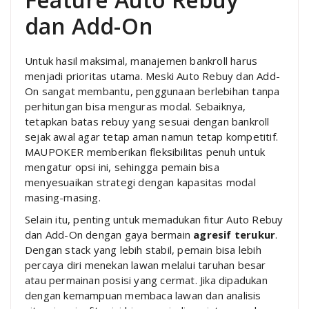
dan Add-On
Untuk hasil maksimal, manajemen bankroll harus
menjadi prioritas utama. Meski Auto Rebuy dan Add-
On sangat membantu, penggunaan berlebihan tanpa
perhitungan bisa menguras modal. Sebaiknya,
tetapkan batas rebuy yang sesuai dengan bankroll
sejak awal agar tetap aman namun tetap kompetitif.
MAUPOKER memberikan fleksibilitas penuh untuk
mengatur opsi ini, sehingga pemain bisa
menyesuaikan strategi dengan kapasitas modal
masing-masing.
Selain itu, penting untuk memadukan fitur Auto Rebuy
dan Add-On dengan gaya bermain
agresif terukur
.
Dengan stack yang lebih stabil, pemain bisa lebih
percaya diri menekan lawan melalui taruhan besar
atau permainan posisi yang cermat. Jika dipadukan
dengan kemampuan membaca lawan dan analisis