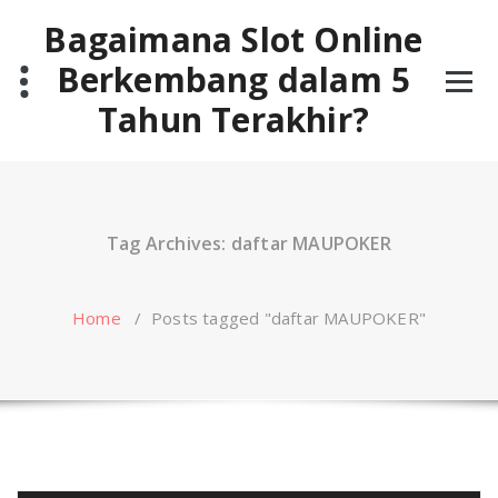
Skip
Bagaimana Slot Online
to
content
Berkembang dalam 5
Tahun Terakhir?
Tag Archives: daftar MAUPOKER
Home
/
Posts tagged "daftar MAUPOKER"