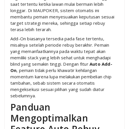
saat tertentu ketika lawan mulai bermain lebih
longgar. Di MAUPOKER, sistem otomatis ini
membantu pemain menyesuaikan keputusan sesuai
target strategi mereka, sehingga setiap rebuy
terasa lebih terarah.
Add-On biasanya tersedia pada fase tertentu,
misalnya setelah periode rebuy berakhir. Pemain
yang memanfaatkannya pada waktu tepat akan
memiliki stack yang lebih sehat untuk menghadapi
blind yang semakin tinggi. Dengan fitur
Auto Add-
On
, pemain tidak perlu khawatir kehilangan
momentum karena lupa melakukan pembelian chip
tambahan, sebab sistem secara otomatis
mengeksekusi sesuai pilihan yang sudah diatur
sebelumnya.
Panduan
Mengoptimalkan
Feature Auto Rebuy