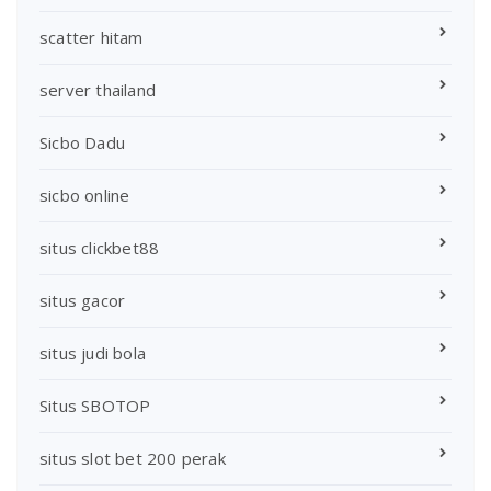
scatter hitam
server thailand
Sicbo Dadu
sicbo online
situs clickbet88
situs gacor
situs judi bola
Situs SBOTOP
situs slot bet 200 perak