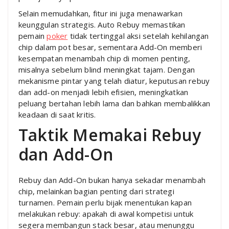
Selain memudahkan, fitur ini juga menawarkan
keunggulan strategis. Auto Rebuy memastikan
pemain
poker
tidak tertinggal aksi setelah kehilangan
chip dalam pot besar, sementara Add-On memberi
kesempatan menambah chip di momen penting,
misalnya sebelum blind meningkat tajam. Dengan
mekanisme pintar yang telah diatur, keputusan rebuy
dan add-on menjadi lebih efisien, meningkatkan
peluang bertahan lebih lama dan bahkan membalikkan
keadaan di saat kritis.
Taktik Memakai Rebuy
dan Add-On
Rebuy dan Add-On bukan hanya sekadar menambah
chip, melainkan bagian penting dari strategi
turnamen. Pemain perlu bijak menentukan kapan
melakukan rebuy: apakah di awal kompetisi untuk
segera membangun stack besar, atau menunggu