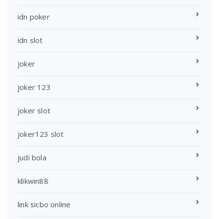
idn poker
idn slot
joker
joker 123
joker slot
joker123 slot
judi bola
klikwin88
link sicbo online