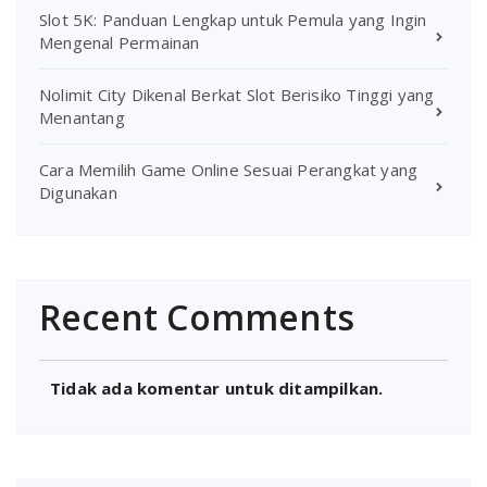
Slot 5K: Panduan Lengkap untuk Pemula yang Ingin
Mengenal Permainan
Nolimit City Dikenal Berkat Slot Berisiko Tinggi yang
Menantang
Cara Memilih Game Online Sesuai Perangkat yang
Digunakan
Recent Comments
Tidak ada komentar untuk ditampilkan.