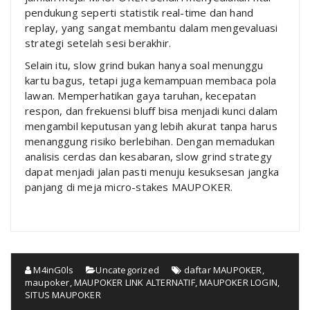
pendukung seperti statistik real-time dan hand
replay, yang sangat membantu dalam mengevaluasi
strategi setelah sesi berakhir.
Selain itu, slow grind bukan hanya soal menunggu
kartu bagus, tetapi juga kemampuan membaca pola
lawan. Memperhatikan gaya taruhan, kecepatan
respon, dan frekuensi bluff bisa menjadi kunci dalam
mengambil keputusan yang lebih akurat tanpa harus
menanggung risiko berlebihan. Dengan memadukan
analisis cerdas dan kesabaran, slow grind strategy
dapat menjadi jalan pasti menuju kesuksesan jangka
panjang di meja micro-stakes MAUPOKER.
M4inG0ls
Uncategorized
daftar MAUPOKER
,
maupoker
,
MAUPOKER LINK ALTERNATIF
,
MAUPOKER LOGIN
,
SITUS MAUPOKER