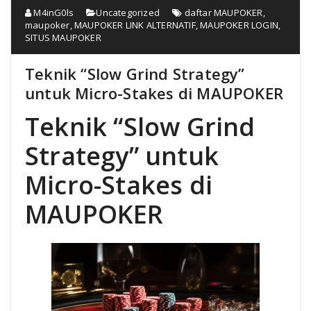
M4inG0ls
Uncategorized
daftar MAUPOKER
,
maupoker
,
MAUPOKER LINK ALTERNATIF
,
MAUPOKER LOGIN
,
SITUS MAUPOKER
Teknik “Slow Grind Strategy”
untuk Micro-Stakes di MAUPOKER
Teknik “Slow Grind
Strategy” untuk
Micro-Stakes di
MAUPOKER