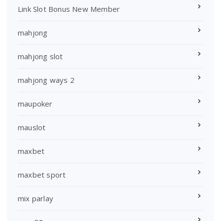
Link Slot Bonus New Member
mahjong
mahjong slot
mahjong ways 2
maupoker
mauslot
maxbet
maxbet sport
mix parlay