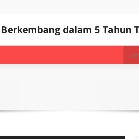
 Berkembang dalam 5 Tahun T
Search
for: