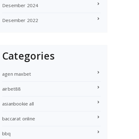
Desember 2024
Desember 2022
Categories
agen maxbet
airbet88
asianbookie all
baccarat online
bbq