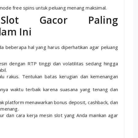
 mode free spins untuk peluang menang maksimal.
Slot Gacor Paling
am Ini
da beberapa hal yang harus diperhatikan agar peluang
esin dengan RTP tinggi dan volatilitas sedang hingga
bil.
alu rakus. Tentukan batas kerugian dan kemenangan
nya waktu terbaik karena suasana yang tenang dan
k platform menawarkan bonus deposit, cashback, dan
g menang.
itur dan cara kerja mesin slot yang Anda mainkan agar