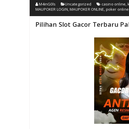
M4inG0ls
Uncategorized
casino online
,
MAUPOKER LOGIN
,
MAUPOKER ONLINE
,
poker online
Pilihan Slot Gacor Terbaru 