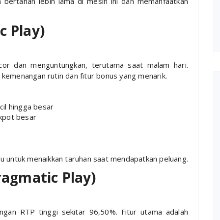
 bertahan lebih lama di mesin ini dan memanfaatkan
c Play)
acor dan menguntungkan, terutama saat malam hari.
 kemenangan rutin dan fitur bonus yang menarik.
il hingga besar
kpot besar
gu untuk menaikkan taruhan saat mendapatkan peluang.
Pragmatic Play)
dengan RTP tinggi sekitar 96,50%. Fitur utama adalah