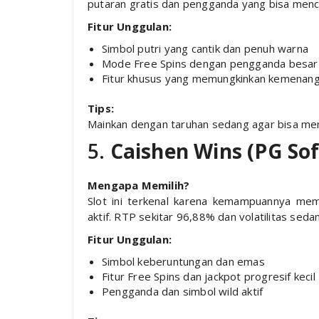
putaran gratis dan pengganda yang bisa menc
Fitur Unggulan:
Simbol putri yang cantik dan penuh warna
Mode Free Spins dengan pengganda besar
Fitur khusus yang memungkinkan kemenang
Tips:
Mainkan dengan taruhan sedang agar bisa mem
5.
Caishen Wins (PG Sof
Mengapa Memilih?
Slot ini terkenal karena kemampuannya me
aktif. RTP sekitar 96,88% dan volatilitas seda
Fitur Unggulan:
Simbol keberuntungan dan emas
Fitur Free Spins dan jackpot progresif kecil
Pengganda dan simbol wild aktif