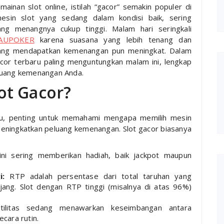
ainan slot online, istilah “gacor” semakin populer di
esin slot yang sedang dalam kondisi baik, sering
g menangnya cukup tinggi. Malam hari seringkali
AUPOKER
karena suasana yang lebih tenang dan
luang mendapatkan kemenangan pun meningkat. Dalam
 gacor terbaru paling menguntungkan malam ini, lengkap
eluang kemenangan Anda.
ot Gacor?
ru, penting untuk memahami mengapa memilih mesin
ningkatkan peluang kemenangan. Slot gacor biasanya
ni sering memberikan hadiah, baik jackpot maupun
i:
RTP adalah persentase dari total taruhan yang
jang. Slot dengan RTP tinggi (misalnya di atas 96%)
ilitas sedang menawarkan keseimbangan antara
cara rutin.