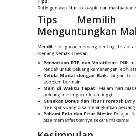
Tips:
Rutin gunakan fitur auto-spin dan manfaatkan
Tips Memilih 
Menguntungkan Mal
Memilih slot gacor memang penting, tetapi a
menang semakin besar:
Perhatikan RTP dan Volatilitas:
Pilih m
rendah untuk peluang kemenangan lebih sta
Kelola Modal dengan Baik:
Jangan terl
sebelum bermain.
Main di Waktu Tepat:
Malam hari biasa
peluang mesin gacor lebih tinggi.
Gunakan Bonus dan Fitur Promosi:
Banya
free spins yang bisa meningkatkan peluan
Pahami Pola dan Fitur Mesin:
Pelajari f
bisa memanfaatkannya secara maksimal.
Kesimpulan