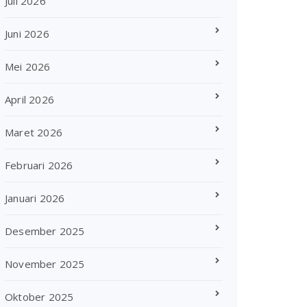
Juli 2026
Juni 2026
Mei 2026
April 2026
Maret 2026
Februari 2026
Januari 2026
Desember 2025
November 2025
Oktober 2025