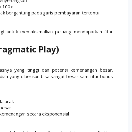
menyenangkan
a 100x
idak bergantung pada garis pembayaran tertentu
ggi untuk memaksimalkan peluang mendapatkan fitur
ragmatic Play)
itasnya yang tinggi dan potensi kemenangan besar.
iah yang diberikan bisa sangat besar saat fitur bonus
a acak
besar
n kemenangan secara eksponensial