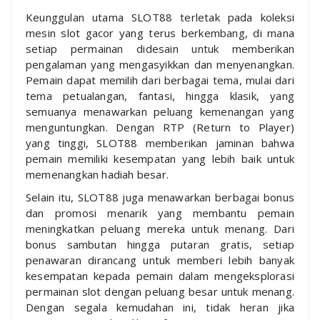
Keunggulan utama SLOT88 terletak pada koleksi
mesin slot gacor yang terus berkembang, di mana
setiap permainan didesain untuk memberikan
pengalaman yang mengasyikkan dan menyenangkan.
Pemain dapat memilih dari berbagai tema, mulai dari
tema petualangan, fantasi, hingga klasik, yang
semuanya menawarkan peluang kemenangan yang
menguntungkan. Dengan RTP (Return to Player)
yang tinggi, SLOT88 memberikan jaminan bahwa
pemain memiliki kesempatan yang lebih baik untuk
memenangkan hadiah besar.
Selain itu, SLOT88 juga menawarkan berbagai bonus
dan promosi menarik yang membantu pemain
meningkatkan peluang mereka untuk menang. Dari
bonus sambutan hingga putaran gratis, setiap
penawaran dirancang untuk memberi lebih banyak
kesempatan kepada pemain dalam mengeksplorasi
permainan slot dengan peluang besar untuk menang.
Dengan segala kemudahan ini, tidak heran jika