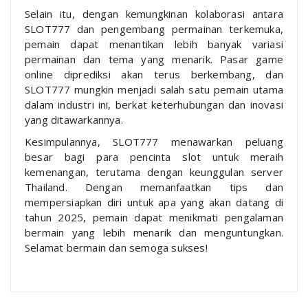
Selain itu, dengan kemungkinan kolaborasi antara
SLOT777 dan pengembang permainan terkemuka,
pemain dapat menantikan lebih banyak variasi
permainan dan tema yang menarik. Pasar game
online diprediksi akan terus berkembang, dan
SLOT777 mungkin menjadi salah satu pemain utama
dalam industri ini, berkat keterhubungan dan inovasi
yang ditawarkannya.
Kesimpulannya, SLOT777 menawarkan peluang
besar bagi para pencinta slot untuk meraih
kemenangan, terutama dengan keunggulan server
Thailand. Dengan memanfaatkan tips dan
mempersiapkan diri untuk apa yang akan datang di
tahun 2025, pemain dapat menikmati pengalaman
bermain yang lebih menarik dan menguntungkan.
Selamat bermain dan semoga sukses!