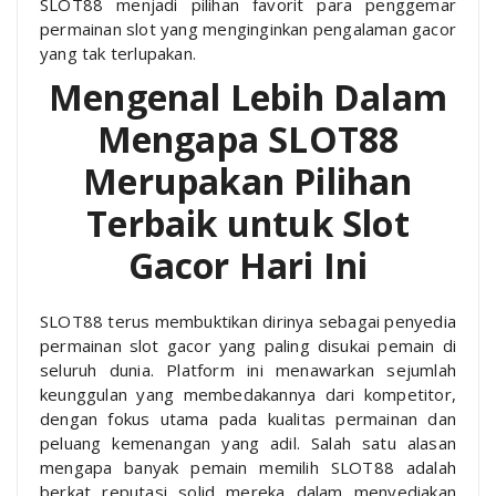
SLOT88 menjadi pilihan favorit para penggemar
permainan slot yang menginginkan pengalaman gacor
yang tak terlupakan.
Mengenal Lebih Dalam
Mengapa SLOT88
Merupakan Pilihan
Terbaik untuk Slot
Gacor Hari Ini
SLOT88 terus membuktikan dirinya sebagai penyedia
permainan slot gacor yang paling disukai pemain di
seluruh dunia. Platform ini menawarkan sejumlah
keunggulan yang membedakannya dari kompetitor,
dengan fokus utama pada kualitas permainan dan
peluang kemenangan yang adil. Salah satu alasan
mengapa banyak pemain memilih SLOT88 adalah
berkat reputasi solid mereka dalam menyediakan