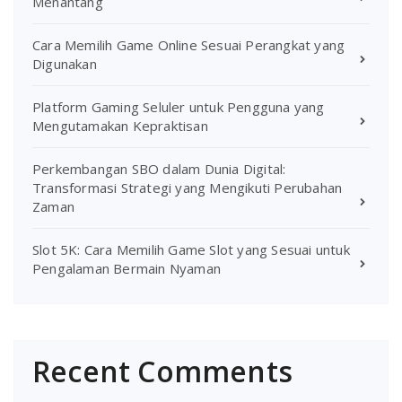
Menantang
Cara Memilih Game Online Sesuai Perangkat yang
Digunakan
Platform Gaming Seluler untuk Pengguna yang
Mengutamakan Kepraktisan
Perkembangan SBO dalam Dunia Digital:
Transformasi Strategi yang Mengikuti Perubahan
Zaman
Slot 5K: Cara Memilih Game Slot yang Sesuai untuk
Pengalaman Bermain Nyaman
Recent Comments