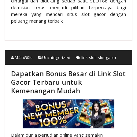
dihargai dan didukung setiap saat. SLOT88 dengan
demikian terus menjadi pilihan terpercaya bagi
mereka yang mencari situs slot gacor dengan
peluang menang terbaik.
M4inG0ls
Uncategorized
link slot
,
slot gacor
Dapatkan Bonus Besar di Link Slot
Gacor Terbaru untuk
Kemenangan Mudah
Dalam dunia perjudian online yang semakin