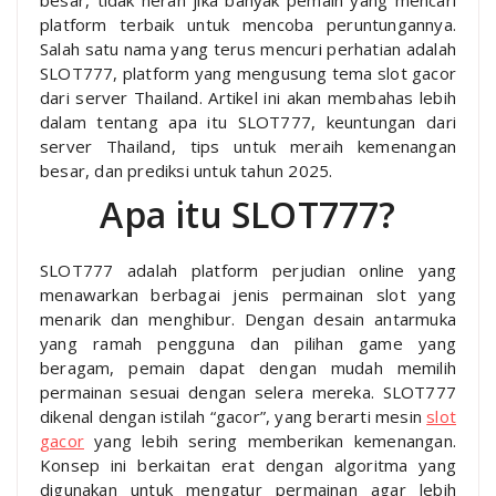
besar, tidak heran jika banyak pemain yang mencari
platform terbaik untuk mencoba peruntungannya.
Salah satu nama yang terus mencuri perhatian adalah
SLOT777, platform yang mengusung tema slot gacor
dari server Thailand. Artikel ini akan membahas lebih
dalam tentang apa itu SLOT777, keuntungan dari
server Thailand, tips untuk meraih kemenangan
besar, dan prediksi untuk tahun 2025.
Apa itu SLOT777?
SLOT777 adalah platform perjudian online yang
menawarkan berbagai jenis permainan slot yang
menarik dan menghibur. Dengan desain antarmuka
yang ramah pengguna dan pilihan game yang
beragam, pemain dapat dengan mudah memilih
permainan sesuai dengan selera mereka. SLOT777
dikenal dengan istilah “gacor”, yang berarti mesin
slot
gacor
yang lebih sering memberikan kemenangan.
Konsep ini berkaitan erat dengan algoritma yang
digunakan untuk mengatur permainan agar lebih