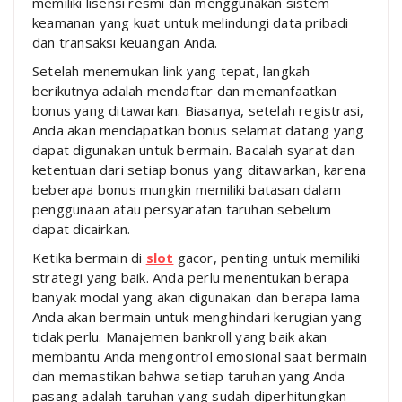
memiliki lisensi resmi dan menggunakan sistem
keamanan yang kuat untuk melindungi data pribadi
dan transaksi keuangan Anda.
Setelah menemukan link yang tepat, langkah
berikutnya adalah mendaftar dan memanfaatkan
bonus yang ditawarkan. Biasanya, setelah registrasi,
Anda akan mendapatkan bonus selamat datang yang
dapat digunakan untuk bermain. Bacalah syarat dan
ketentuan dari setiap bonus yang ditawarkan, karena
beberapa bonus mungkin memiliki batasan dalam
penggunaan atau persyaratan taruhan sebelum
dapat dicairkan.
Ketika bermain di
slot
gacor, penting untuk memiliki
strategi yang baik. Anda perlu menentukan berapa
banyak modal yang akan digunakan dan berapa lama
Anda akan bermain untuk menghindari kerugian yang
tidak perlu. Manajemen bankroll yang baik akan
membantu Anda mengontrol emosional saat bermain
dan memastikan bahwa setiap taruhan yang Anda
pasang adalah taruhan yang sudah diperhitungkan