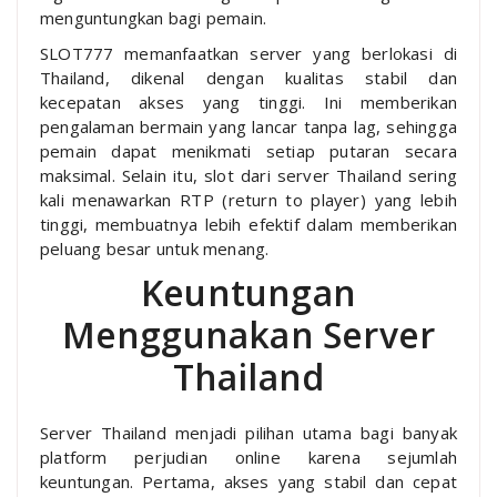
menguntungkan bagi pemain.
SLOT777 memanfaatkan server yang berlokasi di
Thailand, dikenal dengan kualitas stabil dan
kecepatan akses yang tinggi. Ini memberikan
pengalaman bermain yang lancar tanpa lag, sehingga
pemain dapat menikmati setiap putaran secara
maksimal. Selain itu, slot dari server Thailand sering
kali menawarkan RTP (return to player) yang lebih
tinggi, membuatnya lebih efektif dalam memberikan
peluang besar untuk menang.
Keuntungan
Menggunakan Server
Thailand
Server Thailand menjadi pilihan utama bagi banyak
platform perjudian online karena sejumlah
keuntungan. Pertama, akses yang stabil dan cepat