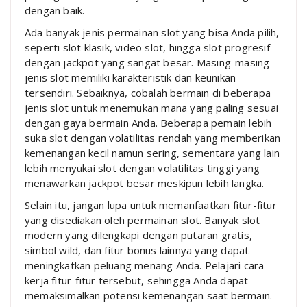
dengan baik.
Ada banyak jenis permainan slot yang bisa Anda pilih,
seperti slot klasik, video slot, hingga slot progresif
dengan jackpot yang sangat besar. Masing-masing
jenis slot memiliki karakteristik dan keunikan
tersendiri. Sebaiknya, cobalah bermain di beberapa
jenis slot untuk menemukan mana yang paling sesuai
dengan gaya bermain Anda. Beberapa pemain lebih
suka slot dengan volatilitas rendah yang memberikan
kemenangan kecil namun sering, sementara yang lain
lebih menyukai slot dengan volatilitas tinggi yang
menawarkan jackpot besar meskipun lebih langka.
Selain itu, jangan lupa untuk memanfaatkan fitur-fitur
yang disediakan oleh permainan slot. Banyak slot
modern yang dilengkapi dengan putaran gratis,
simbol wild, dan fitur bonus lainnya yang dapat
meningkatkan peluang menang Anda. Pelajari cara
kerja fitur-fitur tersebut, sehingga Anda dapat
memaksimalkan potensi kemenangan saat bermain.