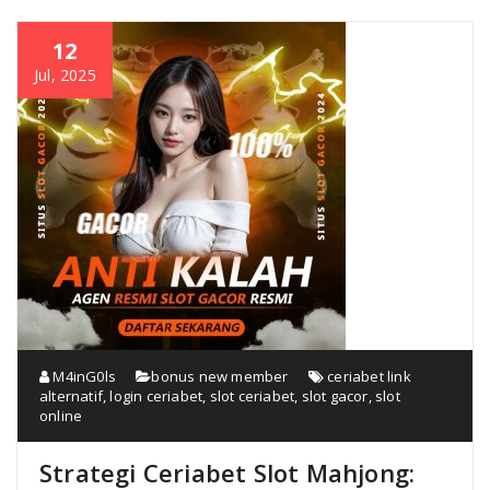
12
Jul, 2025
M4inG0ls
bonus new member
ceriabet link
alternatif
,
login ceriabet
,
slot ceriabet
,
slot gacor
,
slot
online
Strategi Ceriabet Slot Mahjong: