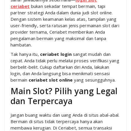
ceriabet
bukan sekadar tempat bermain, tapi
partner strategi Anda dalam dunia judi slot online.
Dengan sistem keamanan kelas atas, tampilan yang
user-friendly, serta ratusan jenis permainan slot dari
provider ternama, Ceriabet memberikan Anda
pengalaman bermain yang maksimal dan tanpa
hambatan.
Tak hanya itu,
ceriabet login
sangat mudah dan
cepat. Anda tidak perlu melalui proses verifikasi yang
berbelit-belit. Cukup daftarkan diri Anda, lakukan
login, dan Anda langsung bisa menikmati sensasi
bermain
ceriabet slot online
yang sesungguhnya.
Main Slot? Pilih yang Legal
dan Terpercaya
Jangan buang waktu dan uang Anda di situs abal-abal.
Bermain di situs tidak terpercaya hanya akan
membawa kerugian. Di Ceriabet, semua transaksi