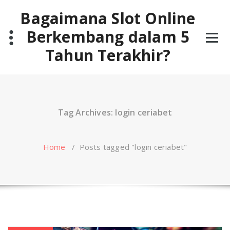
Skip
Bagaimana Slot Online
to
content
Berkembang dalam 5
Tahun Terakhir?
Tag Archives: login ceriabet
Home
/
Posts tagged "login ceriabet"