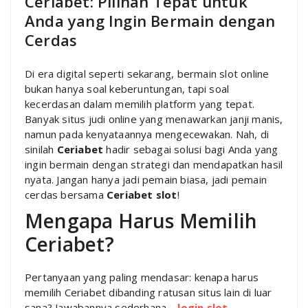
Ceriabet: Pilihan Tepat untuk
Anda yang Ingin Bermain dengan
Cerdas
Di era digital seperti sekarang, bermain slot online
bukan hanya soal keberuntungan, tapi soal
kecerdasan dalam memilih platform yang tepat.
Banyak situs judi online yang menawarkan janji manis,
namun pada kenyataannya mengecewakan. Nah, di
sinilah
Ceriabet
hadir sebagai solusi bagi Anda yang
ingin bermain dengan strategi dan mendapatkan hasil
nyata. Jangan hanya jadi pemain biasa, jadi pemain
cerdas bersama
Ceriabet slot
!
Mengapa Harus Memilih
Ceriabet?
Pertanyaan yang paling mendasar: kenapa harus
memilih Ceriabet dibanding ratusan situs lain di luar
sana? Jawabannya sederhana—
login slot