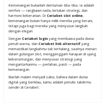
Kemenangan bukanlah dentuman tiba-tiba. Ia adalah
simfoni — rangkaian nada, ketukan strategi, dan
harmoni keberanian. Di
Ceriabet slot online
,
kemenangan bukan hanya milik mereka yang berani,
tetapi juga bagi mereka yang menyusun langkah
dengan elegan.
Dengan
Ceriabet login
yang membawa pada dunia
penuh warna, dan
Ceriabet link alternatif
yang
memastikan langkahmu tak terhalang, saatnya menari
dalam gulungan slot, menggenggam harapan di ujung
keberuntungan, dan menyusun strategi yang
mengantarkanmu — perlahan, pasti — pada
kemenangan.
Biarlah malam menjadi saksi, bahwa dalam dunia
digital yang berkilau, kamu adalah penulis takdirmu
sendiri di Ceriabet.