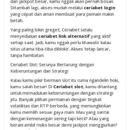
dan jackpot besar, kamu nggak akan pernah bosan.
Ditambah lagi, akses mudah melalui
ceriabet login
yang cepat dan aman membuat para pemain makin
betah.
Yang paling bikin greget, Ceriabet selalu
menyediakan
ceriabet link alternatif
yang aktif
setiap saat. Jadi, kamu nggak perlu khawatir kalau
situs utama tiba-tiba diblokir. Akses tetap lancar,
tanpa hambatan.
Ceriabet Slot: Serunya Bertarung dengan
Keberuntungan dan Strategi
Kalau kamu pikir bermain slot itu cuma ngandelin hoki,
kamu salah besar! Di
Ceriabet slot
, kamu ditantang
untuk memadukan keberuntungan dengan strategi
jitu. Banyak pilihan permainan dengan tingkat
volatilitas dan RTP berbeda, yang memungkinkan
kamu memilih sesuai gaya main. Mau yang santai
dengan kemenangan sering tapi kecil? Atau yang
berani ambil risiko besar demi jackpot menggiurkan?