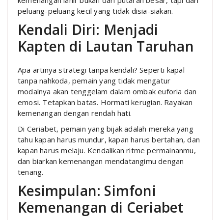
kemenangan lahir bukan dari putaran besar, tapi dari
peluang-peluang kecil yang tidak disia-siakan.
Kendali Diri: Menjadi
Kapten di Lautan Taruhan
Apa artinya strategi tanpa kendali? Seperti kapal
tanpa nahkoda, pemain yang tidak mengatur
modalnya akan tenggelam dalam ombak euforia dan
emosi. Tetapkan batas. Hormati kerugian. Rayakan
kemenangan dengan rendah hati.
Di Ceriabet, pemain yang bijak adalah mereka yang
tahu kapan harus mundur, kapan harus bertahan, dan
kapan harus melaju. Kendalikan ritme permainanmu,
dan biarkan kemenangan mendatangimu dengan
tenang.
Kesimpulan: Simfoni
Kemenangan di Ceriabet