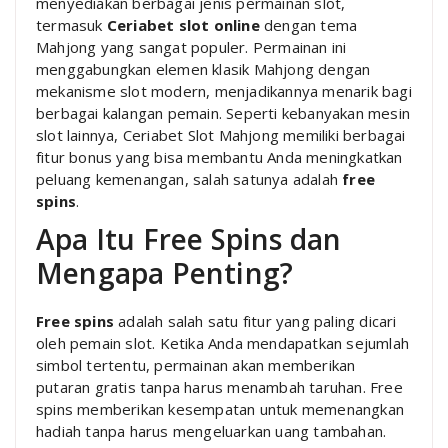
menyediakan berbagai jenis permainan slot,
termasuk
Ceriabet slot online
dengan tema
Mahjong yang sangat populer. Permainan ini
menggabungkan elemen klasik Mahjong dengan
mekanisme slot modern, menjadikannya menarik bagi
berbagai kalangan pemain. Seperti kebanyakan mesin
slot lainnya, Ceriabet Slot Mahjong memiliki berbagai
fitur bonus yang bisa membantu Anda meningkatkan
peluang kemenangan, salah satunya adalah
free
spins
.
Apa Itu Free Spins dan
Mengapa Penting?
Free spins
adalah salah satu fitur yang paling dicari
oleh pemain slot. Ketika Anda mendapatkan sejumlah
simbol tertentu, permainan akan memberikan
putaran gratis tanpa harus menambah taruhan. Free
spins memberikan kesempatan untuk memenangkan
hadiah tanpa harus mengeluarkan uang tambahan.