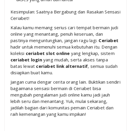
Kesimpulan: Saatnya Bergabung dan Rasakan Sensasi
Ceriabet!
Kalau kamu memang serius cari tempat bermain judi
online yang menantang, penuh keseruan, dan
pastinya menguntungkan, jangan ragu lagi.
Ceriabet
hadir untuk memenuhi semua kebutuhan itu. Dengan
koleksi
ceriabet slot online
yang lengkap, sistem
ceriabet login
yang mudah, serta akses tanpa
batas lewat
ceriabet link alternatif
, semua sudah
disiapkan buat kamu.
Jangan cuma dengar cerita orang lain. Buktikan sendiri
bagaimana sensasi bermain di Ceriabet bisa
mengubah pengalaman judi online kamu jadi jauh
lebih seru dan menantang. Yuk, mulai sekarang,
jadilah bagian dari komunitas pemain Ceriabet dan
raih kemenangan yang kamu impikan!