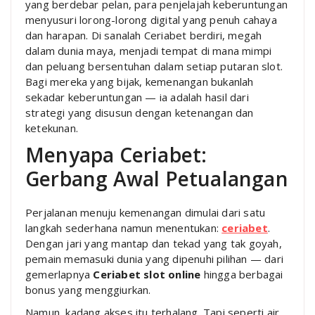
yang berdebar pelan, para penjelajah keberuntungan
menyusuri lorong-lorong digital yang penuh cahaya
dan harapan. Di sanalah Ceriabet berdiri, megah
dalam dunia maya, menjadi tempat di mana mimpi
dan peluang bersentuhan dalam setiap putaran slot.
Bagi mereka yang bijak, kemenangan bukanlah
sekadar keberuntungan — ia adalah hasil dari
strategi yang disusun dengan ketenangan dan
ketekunan.
Menyapa Ceriabet:
Gerbang Awal Petualangan
Perjalanan menuju kemenangan dimulai dari satu
langkah sederhana namun menentukan:
ceriabet
.
Dengan jari yang mantap dan tekad yang tak goyah,
pemain memasuki dunia yang dipenuhi pilihan — dari
gemerlapnya
Ceriabet slot online
hingga berbagai
bonus yang menggiurkan.
Namun, kadang akses itu terhalang. Tapi seperti air