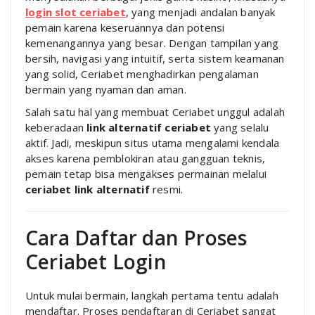
login slot ceriabet
, yang menjadi andalan banyak
pemain karena keseruannya dan potensi
kemenangannya yang besar. Dengan tampilan yang
bersih, navigasi yang intuitif, serta sistem keamanan
yang solid, Ceriabet menghadirkan pengalaman
bermain yang nyaman dan aman.
Salah satu hal yang membuat Ceriabet unggul adalah
keberadaan
link alternatif ceriabet
yang selalu
aktif. Jadi, meskipun situs utama mengalami kendala
akses karena pemblokiran atau gangguan teknis,
pemain tetap bisa mengakses permainan melalui
ceriabet link alternatif
resmi.
Cara Daftar dan Proses
Ceriabet Login
Untuk mulai bermain, langkah pertama tentu adalah
mendaftar. Proses pendaftaran di Ceriabet sangat