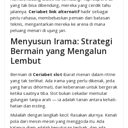
yang tak bisa dibendung, mereka yang cerdik tahu
jalannya.
Ceriabet link alternatif
hadir sebagai
pintu rahasia, membebaskan pemain dari batasan
teknis, mengantarkan mereka ke arena di mana
peluang menari di ujung jari.
Menyusun Irama: Strategi
Bermain yang Mengalun
Lembut
Bermain di
Ceriabet slot
ibarat menari dalam ritme
yang tak terlihat. Ada irama yang perlu dikenali, jeda
yang harus dihormati, dan keberanian untuk bergerak
ketika saatnya tiba. Slot bukan sekadar memutar
gulungan tanpa arah — ia adalah tarian antara kehati-
hatian dan insting.
Mulailah dengan langkah kecil. Rasakan alurnya. Kenali
pola dari mesin-mesin yang menggoda itu. Ada
kalanya diam adalah keputusan terbaik, dan ada