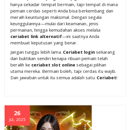
hanya sekadar tempat bermain, tapi tempat di mana
pemain cerdas seperti Anda bisa berkembang dan
meraih keuntungan maksimal. Dengan segala
keunggulannya—mulai dari keamanan, jenis
permainan, hingga kemudahan akses melalui
ceriabet link alternatif
—ini saatnya Anda
membuat keputusan yang benar.
Jangan tunggu lebih lama.
Ceriabet login
sekarang
dan buktikan sendiri kenapa ribuan pemain telah
beralih ke
ceriabet slot online
sebagai pilihan
utama mereka. Bermain boleh, tapi cerdas itu wajib.
Dan jawaban untuk itu semua adalah satu:
Ceriabet
!
26
Jul, 2025