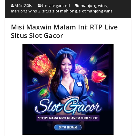
M4inG0ls
Uncategorized
mahjong wins
,
mahjong wins 3
,
situs slot mahjong
,
slot mahjong wins
Misi Maxwin Malam Ini: RTP Live
Situs Slot Gacor