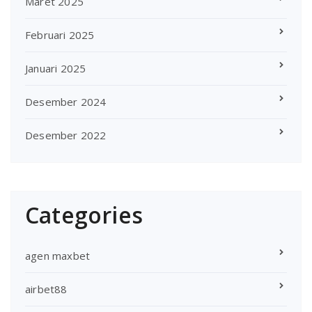
Maret 2025
Februari 2025
Januari 2025
Desember 2024
Desember 2022
Categories
agen maxbet
airbet88