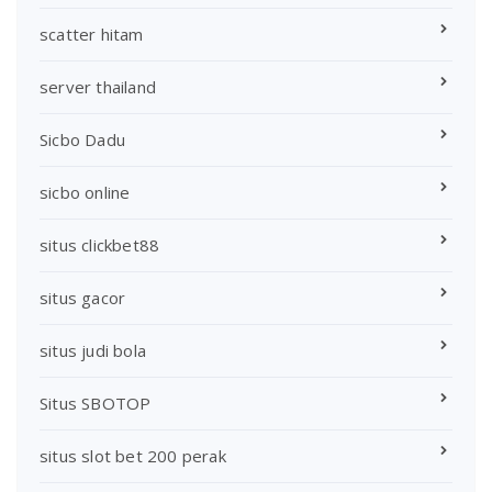
scatter hitam
server thailand
Sicbo Dadu
sicbo online
situs clickbet88
situs gacor
situs judi bola
Situs SBOTOP
situs slot bet 200 perak