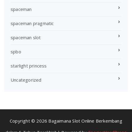
spaceman
spaceman pragmatic
spaceman slot
spbo
starlight princess
Uncategorized
Copyright © 2026 Bagaimana Slot Online Berkembang