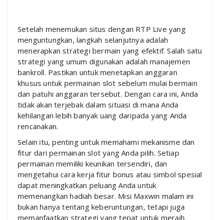
Setelah menemukan situs dengan RTP Live yang
menguntungkan, langkah selanjutnya adalah
menerapkan strategi bermain yang efektif. Salah satu
strategi yang umum digunakan adalah manajemen
bankroll. Pastikan untuk menetapkan anggaran
khusus untuk permainan slot sebelum mulai bermain
dan patuhi anggaran tersebut. Dengan cara ini, Anda
tidak akan terjebak dalam situasi di mana Anda
kehilangan lebih banyak uang daripada yang Anda
rencanakan.
Selain itu, penting untuk memahami mekanisme dan
fitur dari permainan slot yang Anda pilih. Setiap
permainan memiliki keunikan tersendiri, dan
mengetahui cara kerja fitur bonus atau simbol spesial
dapat meningkatkan peluang Anda untuk
memenangkan hadiah besar. Misi Maxwin malam ini
bukan hanya tentang keberuntungan, tetapi juga
memanfaatkan strategi yang tepat untuk meraih