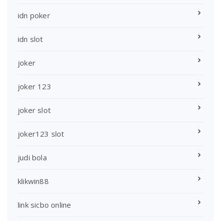
idn poker
idn slot
joker
joker 123
joker slot
joker123 slot
judi bola
klikwin88
link sicbo online