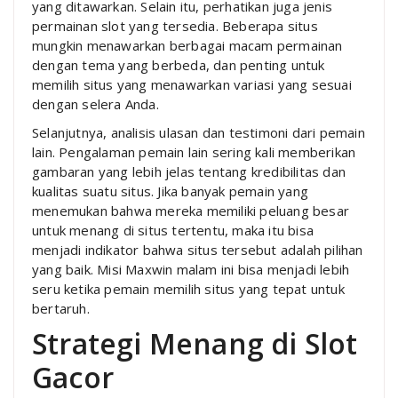
yang ditawarkan. Selain itu, perhatikan juga jenis
permainan slot yang tersedia. Beberapa situs
mungkin menawarkan berbagai macam permainan
dengan tema yang berbeda, dan penting untuk
memilih situs yang menawarkan variasi yang sesuai
dengan selera Anda.
Selanjutnya, analisis ulasan dan testimoni dari pemain
lain. Pengalaman pemain lain sering kali memberikan
gambaran yang lebih jelas tentang kredibilitas dan
kualitas suatu situs. Jika banyak pemain yang
menemukan bahwa mereka memiliki peluang besar
untuk menang di situs tertentu, maka itu bisa
menjadi indikator bahwa situs tersebut adalah pilihan
yang baik. Misi Maxwin malam ini bisa menjadi lebih
seru ketika pemain memilih situs yang tepat untuk
bertaruh.
Strategi Menang di Slot
Gacor