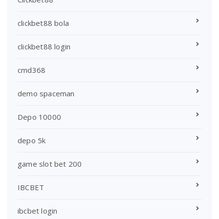
clickbet88 bola
clickbet88 login
cmd368
demo spaceman
Depo 10000
depo 5k
game slot bet 200
IBCBET
ibcbet login