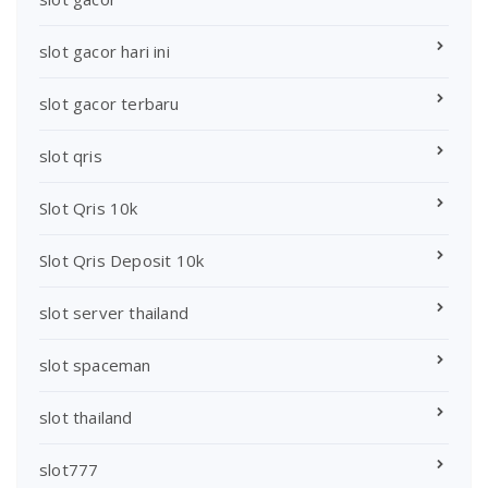
slot gacor hari ini
slot gacor terbaru
slot qris
Slot Qris 10k
Slot Qris Deposit 10k
slot server thailand
slot spaceman
slot thailand
slot777