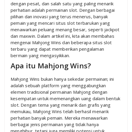
dengan pesat, dan salah satu yang paling menarik
perhatian adalah permainan slot. Dengan berbagai
pilihan dan inovasi yang terus menerus, banyak
pemain yang mencari situs slot terbarukan yang
menawarkan peluang menang besar, seperti jackpot
dan maxwin. Dalam artikel ini, kita akan membahas
mengenai Mahjong Wins dan beberapa situs slot
terbaru yang dapat memberikan pengalaman
bermain yang mengasyikkan.
Apa itu Mahjong Wins?
Mahjong Wins bukan hanya sekedar permainan; ini
adalah sebuah platform yang menggabungkan
elemen tradisional permainan Mahjong dengan
kesempatan untuk memenangkan uang dalam bentuk
slot. Dengan tema yang menarik dan grafis yang
memukau, Mahjong Wins telah berhasil menarik
perhatian banyak pemain. Mereka menawarkan
berbagai jenis permainan yang tidak hanya
menghibur, tetapi juga memiliki potensi untuk