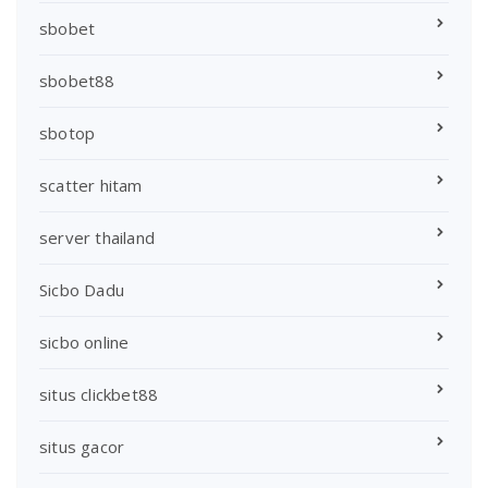
sbobet
sbobet88
sbotop
scatter hitam
server thailand
Sicbo Dadu
sicbo online
situs clickbet88
situs gacor