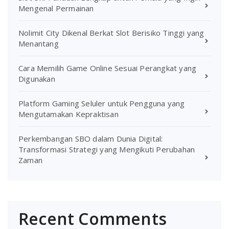
Mengenal Permainan
Nolimit City Dikenal Berkat Slot Berisiko Tinggi yang
Menantang
Cara Memilih Game Online Sesuai Perangkat yang
Digunakan
Platform Gaming Seluler untuk Pengguna yang
Mengutamakan Kepraktisan
Perkembangan SBO dalam Dunia Digital:
Transformasi Strategi yang Mengikuti Perubahan
Zaman
Recent Comments