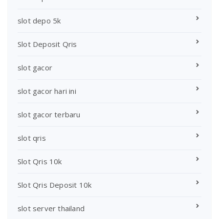
slot depo 5k
Slot Deposit Qris
slot gacor
slot gacor hari ini
slot gacor terbaru
slot qris
Slot Qris 10k
Slot Qris Deposit 10k
slot server thailand