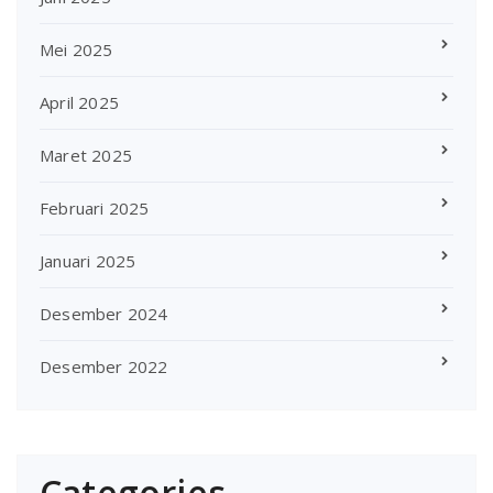
Mei 2025
April 2025
Maret 2025
Februari 2025
Januari 2025
Desember 2024
Desember 2022
Categories