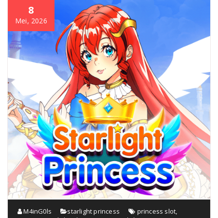
8
Mei, 2026
M4inG0ls
starlight princess
princess slot
,