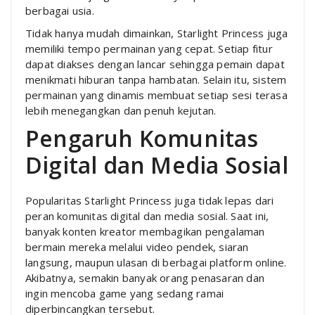
berbagai usia.
Tidak hanya mudah dimainkan, Starlight Princess juga
memiliki tempo permainan yang cepat. Setiap fitur
dapat diakses dengan lancar sehingga pemain dapat
menikmati hiburan tanpa hambatan. Selain itu, sistem
permainan yang dinamis membuat setiap sesi terasa
lebih menegangkan dan penuh kejutan.
Pengaruh Komunitas
Digital dan Media Sosial
Popularitas Starlight Princess juga tidak lepas dari
peran komunitas digital dan media sosial. Saat ini,
banyak konten kreator membagikan pengalaman
bermain mereka melalui video pendek, siaran
langsung, maupun ulasan di berbagai platform online.
Akibatnya, semakin banyak orang penasaran dan
ingin mencoba game yang sedang ramai
diperbincangkan tersebut.