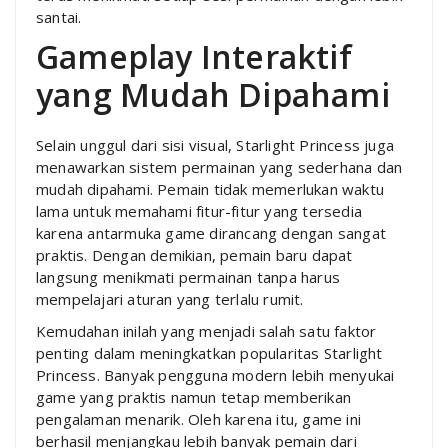
santai.
Gameplay Interaktif
yang Mudah Dipahami
Selain unggul dari sisi visual, Starlight Princess juga
menawarkan sistem permainan yang sederhana dan
mudah dipahami. Pemain tidak memerlukan waktu
lama untuk memahami fitur-fitur yang tersedia
karena antarmuka game dirancang dengan sangat
praktis. Dengan demikian, pemain baru dapat
langsung menikmati permainan tanpa harus
mempelajari aturan yang terlalu rumit.
Kemudahan inilah yang menjadi salah satu faktor
penting dalam meningkatkan popularitas Starlight
Princess. Banyak pengguna modern lebih menyukai
game yang praktis namun tetap memberikan
pengalaman menarik. Oleh karena itu, game ini
berhasil menjangkau lebih banyak pemain dari