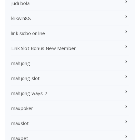
judi bola
klikwin88
link sicbo online
Link Slot Bonus New Member
mahjong
mahjong slot
mahjong ways 2
maupoker
mauslot
maxbet