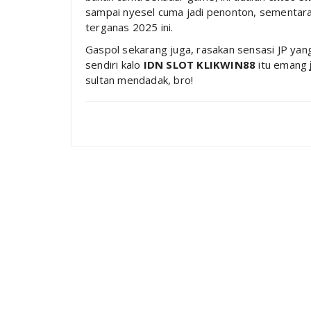
sampai nyesel cuma jadi penonton, sementara 
terganas 2025 ini.
Gaspol sekarang juga, rasakan sensasi JP yan
sendiri kalo
IDN SLOT KLIKWIN88
itu emang
sultan mendadak, bro!