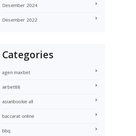
Desember 2024
Desember 2022
Categories
agen maxbet
airbet88
asianbookie all
baccarat online
bbq