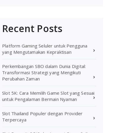
Recent Posts
Platform Gaming Seluler untuk Pengguna
yang Mengutamakan Kepraktisan
Perkembangan SBO dalam Dunia Digital:
Transformasi Strategi yang Mengikuti
Perubahan Zaman
Slot 5K: Cara Memilih Game Slot yang Sesuai
untuk Pengalaman Bermain Nyaman
Slot Thailand Populer dengan Provider
Terpercaya