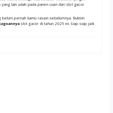
yang lain udah pada panen cuan dari slot gacor
g belum pernah kamu rasain sebelumnya. Buktiin
jagoannya
slot gacor di tahun 2025 ini. Siap-siap jadi