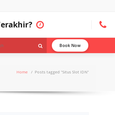
erakhir?
Book Now
Home
/
Posts tagged "Situs Slot IDN"