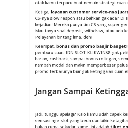
otak kamu terpacu buat nemuin strategi cuan t
Ketiga,
layanan customer service-nya juar
CS-nya slow respon atau bahkan gak ada? Di 
kejadian! Mereka punya tim CS yang super ger
Mau tanya soal deposit, withdraw, atau ada ken
Pelayanan bintang lima, deh!
Keempat,
bonus dan promo banjir banget!
pemburu cuan. IDN SLOT KLIKWIN88 gak pelit
harian, cashback, sampai bonus rollingan, s
nambah modal dan makin memperbesar peluang
promo terbarunya biar gak ketinggalan cuan e
Jangan Sampai Ketingga
Jadi, tunggu apalagi? Kalo kamu udah capek ke
sensasi nge-slot yang beda dan bikin ketagih
bukan cuma sekadar game, ini adalah
tiket e