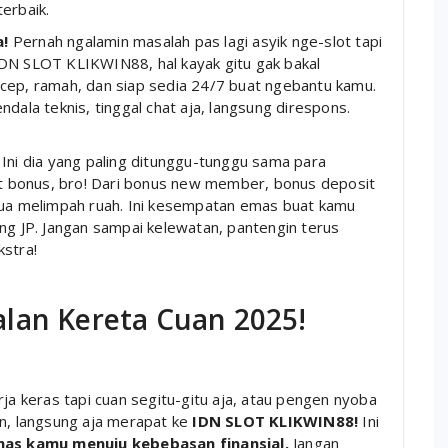
erbaik.
a!
Pernah ngalamin masalah pas lagi asyik nge-slot tapi
IDN SLOT KLIKWIN88, hal kayak gitu gak bakal
cep, ramah, dan siap sedia 24/7 buat ngebantu kamu.
dala teknis, tinggal chat aja, langsung direspons.
Ini dia yang paling ditunggu-tunggu sama para
 bonus, bro! Dari bonus new member, bonus deposit
emua melimpah ruah. Ini kesempatan emas buat kamu
 JP. Jangan sampai kelewatan, pantengin terus
kstra!
lan Kereta Cuan 2025!
rja keras tapi cuan segitu-gitu aja, atau pengen nyoba
an, langsung aja merapat ke
IDN SLOT KLIKWIN88!
Ini
mas kamu menuju kebebasan finansial.
Jangan