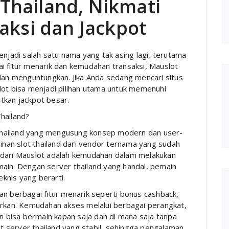
 Thailand, Nikmati
ksi dan Jackpot
enjadi salah satu nama yang tak asing lagi, terutama
i fitur menarik dan kemudahan transaksi, Mauslot
n menguntungkan. Jika Anda sedang mencari situs
lot bisa menjadi pilihan utama untuk memenuhi
tkan jackpot besar.
hailand?
t thailand yang mengusung konsep modern dan user-
ainan slot thailand dari vendor ternama yang sudah
 dari Mauslot adalah kemudahan dalam melakukan
ain. Dengan server thailand yang handal, pemain
knis yang berarti.
rkan berbagai fitur menarik seperti bonus cashback,
urkan. Kemudahan akses melalui berbagai perangkat,
bisa bermain kapan saja dan di mana saja tanpa
ot server thailand yang stabil, sehingga pengalaman