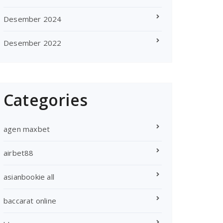
Desember 2024
Desember 2022
Categories
agen maxbet
airbet88
asianbookie all
baccarat online