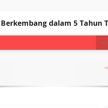
 Berkembang dalam 5 Tahun T
Search
for:
H