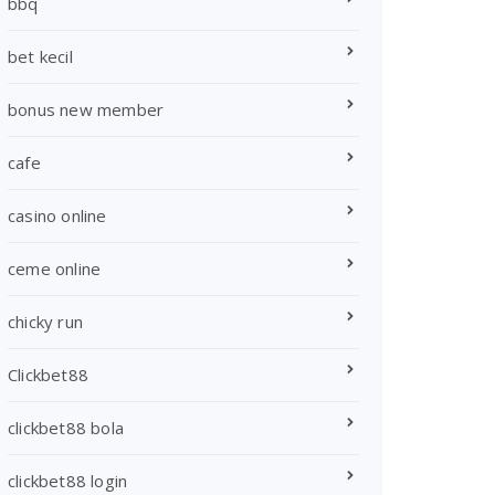
bbq
bet kecil
bonus new member
cafe
casino online
ceme online
chicky run
Clickbet88
clickbet88 bola
clickbet88 login