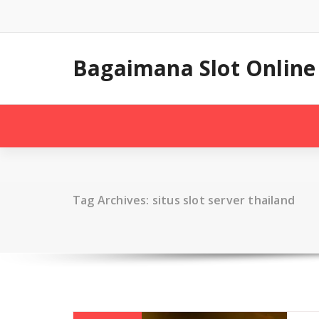
Skip
to
content
Bagaimana Slot Online
Tag Archives: situs slot server thailand