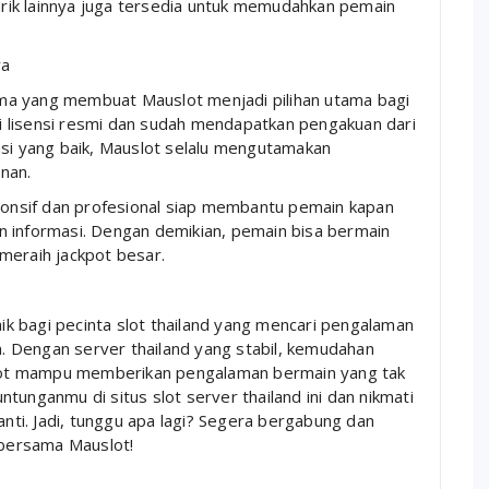
narik lainnya juga tersedia untuk memudahkan pemain
ya
ma yang membuat Mauslot menjadi pilihan utama bagi
iki lisensi resmi dan sudah mendapatkan pengakuan dari
asi yang baik, Mauslot selalu mengutamakan
nan.
sponsif dan profesional siap membantu pemain kapan
n informasi. Dengan demikian, pemain bisa bermain
meraih jackpot besar.
aik bagi pecinta slot thailand yang mencari pengalaman
 Dengan server thailand yang stabil, kemudahan
uslot mampu memberikan pengalaman bermain yang tak
tunganmu di situs slot server thailand ini dan nikmati
ti. Jadi, tunggu apa lagi? Segera bergabung dan
 bersama Mauslot!