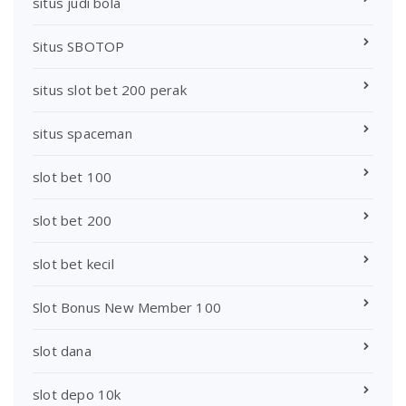
situs judi bola
Situs SBOTOP
situs slot bet 200 perak
situs spaceman
slot bet 100
slot bet 200
slot bet kecil
Slot Bonus New Member 100
slot dana
slot depo 10k