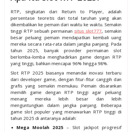
RTP, singkatan dari Return to Player, adalah
persentase teoretis dari total taruhan yang akan
dikembalikan ke pemain dari waktu ke waktu. Semakin
tinggi RTP sebuah permainan
situs slot777
, semakin
besar peluang pemain mendapatkan kembali uang
mereka secara rata-rata dalam jangka panjang. Pada
tahun 2025, banyak provider permainan slot
berlomba-lomba menghadirkan game dengan RTP
yang tinggi, bahkan mencapai 96% hingga 98%.
Slot RTP 2025 biasanya menandai inovasi terbaru
dari developer game, dengan fitur-fitur canggih dan
grafis yang semakin memukau. Pemain disarankan
memilih game dengan RTP tinggi agar peluang
menang mereka lebih besar dan lebih
menguntungkan dalam jangka panjang. Beberapa
game slot populer yang menawarkan RTP tinggi di
tahun 2025 di antaranya adalah:
Mega Moolah 2025
– Slot jackpot progresif