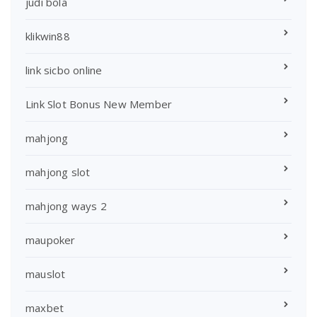
judi bola
klikwin88
link sicbo online
Link Slot Bonus New Member
mahjong
mahjong slot
mahjong ways 2
maupoker
mauslot
maxbet