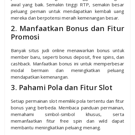
awal yang baik. Semakin tinggi RTP, semakin besar
peluang pemain untuk mendapatkan kembali uang
mereka dan berpotensi meraih kemenangan besar.
2. Manfaatkan Bonus dan Fitur
Promosi
Banyak situs judi online menawarkan bonus untuk
member baru, seperti bonus deposit, free spins, dan
cashback. Manfaatkan bonus ini untuk memperbesar
modal bermain dan meningkatkan peluang
mendapatkan kemenangan.
3. Pahami Pola dan Fitur Slot
Setiap permainan slot memiliki pola tertentu dan fitur
bonus yang berbeda. Membaca panduan permainan,
memahami simbol-simbol khusus, serta
memanfaatkan fitur free spin dan wild dapat
membantu meningkatkan peluang menang.