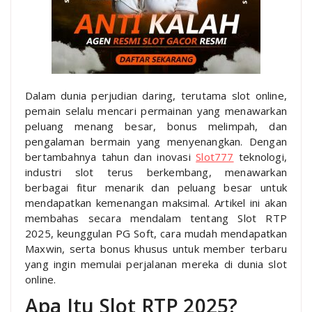
Dalam dunia perjudian daring, terutama slot online,
pemain selalu mencari permainan yang menawarkan
peluang menang besar, bonus melimpah, dan
pengalaman bermain yang menyenangkan. Dengan
bertambahnya tahun dan inovasi
Slot777
teknologi,
industri slot terus berkembang, menawarkan
berbagai fitur menarik dan peluang besar untuk
mendapatkan kemenangan maksimal. Artikel ini akan
membahas secara mendalam tentang Slot RTP
2025, keunggulan PG Soft, cara mudah mendapatkan
Maxwin, serta bonus khusus untuk member terbaru
yang ingin memulai perjalanan mereka di dunia slot
online.
Apa Itu Slot RTP 2025?