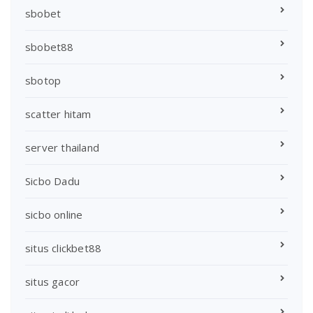
sbobet
sbobet88
sbotop
scatter hitam
server thailand
Sicbo Dadu
sicbo online
situs clickbet88
situs gacor