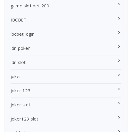
game slot bet 200
IBCBET
ibcbet login
idn poker
idn slot
joker
joker 123
joker slot
joker123 slot