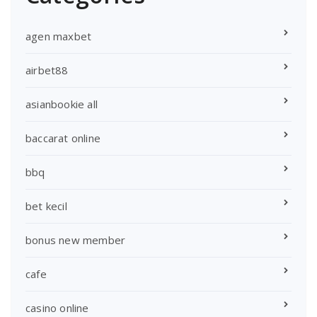
agen maxbet
airbet88
asianbookie all
baccarat online
bbq
bet kecil
bonus new member
cafe
casino online