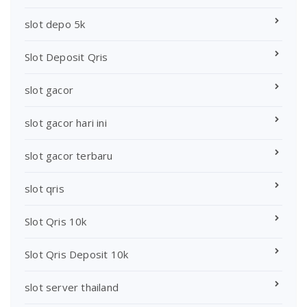
slot depo 5k
Slot Deposit Qris
slot gacor
slot gacor hari ini
slot gacor terbaru
slot qris
Slot Qris 10k
Slot Qris Deposit 10k
slot server thailand