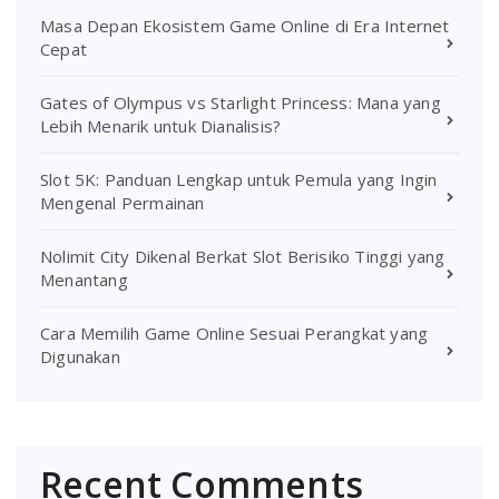
Masa Depan Ekosistem Game Online di Era Internet
Cepat
Gates of Olympus vs Starlight Princess: Mana yang
Lebih Menarik untuk Dianalisis?
Slot 5K: Panduan Lengkap untuk Pemula yang Ingin
Mengenal Permainan
Nolimit City Dikenal Berkat Slot Berisiko Tinggi yang
Menantang
Cara Memilih Game Online Sesuai Perangkat yang
Digunakan
Recent Comments