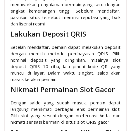
menawarkan pengalaman bermain yang seru dengan
tingkat kemenangan tinggi. Sebelum mendaftar,
pastikan situs tersebut memiliki reputasi yang baik
dan lisensi resmi.
Lakukan Deposit QRIS
Setelah mendaftar, pemain dapat melakukan deposit
dengan memilih metode pembayaran QRIS. Pilih
nominal deposit yang diinginkan, misalnya slot
deposit QRIS 10 ribu, lalu pindai kode QR yang
muncul di layar. Dalam waktu singkat, saldo akan
masuk ke akun pemain.
Nikmati Permainan Slot Gacor
Dengan saldo yang sudah masuk, pemain dapat
langsung menikmati berbagai jenis permainan slot.
Pilih slot yang sesuai dengan preferensi Anda, dan
nikmati sensasi bermain di situs slot QRIS gacor.