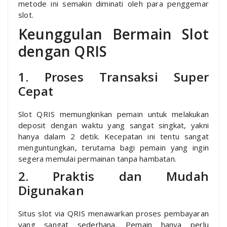
metode ini semakin diminati oleh para penggemar
slot.
Keunggulan Bermain Slot
dengan QRIS
1. Proses Transaksi Super
Cepat
Slot QRIS memungkinkan pemain untuk melakukan
deposit dengan waktu yang sangat singkat, yakni
hanya dalam 2 detik. Kecepatan ini tentu sangat
menguntungkan, terutama bagi pemain yang ingin
segera memulai permainan tanpa hambatan.
2. Praktis dan Mudah
Digunakan
Situs slot via QRIS menawarkan proses pembayaran
yang sangat sederhana. Pemain hanya perlu