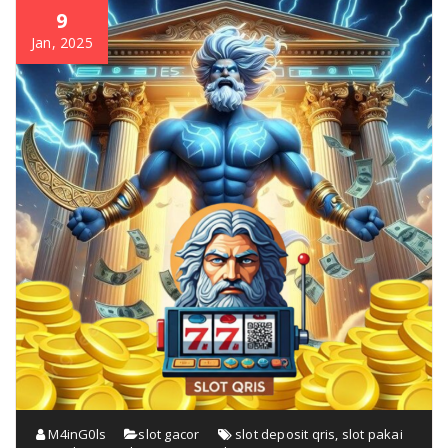
9
Jan, 2025
M4inG0ls
slot gacor
slot deposit qris
,
slot pakai