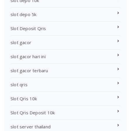
slot depo 10k
slot depo 5k
Slot Deposit Qris
slot gacor
slot gacor hari ini
slot gacor terbaru
slot qris
Slot Qris 10k
Slot Qris Deposit 10k
slot server thailand