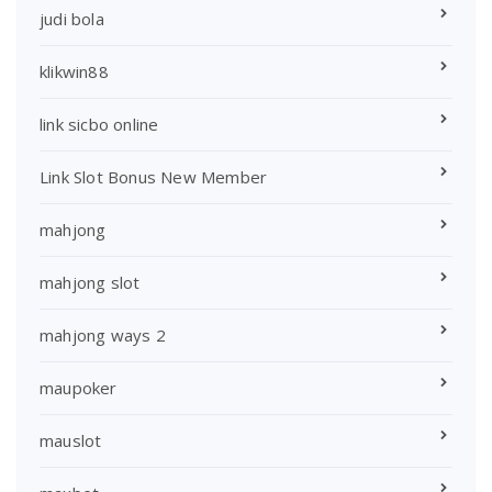
judi bola
klikwin88
link sicbo online
Link Slot Bonus New Member
mahjong
mahjong slot
mahjong ways 2
maupoker
mauslot