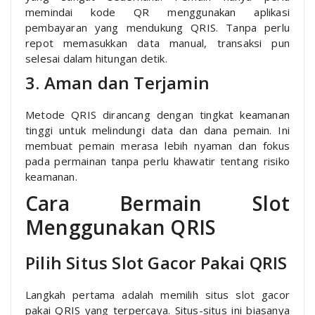
memindai kode QR menggunakan aplikasi
pembayaran yang mendukung QRIS. Tanpa perlu
repot memasukkan data manual, transaksi pun
selesai dalam hitungan detik.
3. Aman dan Terjamin
Metode QRIS dirancang dengan tingkat keamanan
tinggi untuk melindungi data dan dana pemain. Ini
membuat pemain merasa lebih nyaman dan fokus
pada permainan tanpa perlu khawatir tentang risiko
keamanan.
Cara Bermain Slot
Menggunakan QRIS
Pilih Situs Slot Gacor Pakai QRIS
Langkah pertama adalah memilih situs slot gacor
pakai QRIS yang terpercaya. Situs-situs ini biasanya