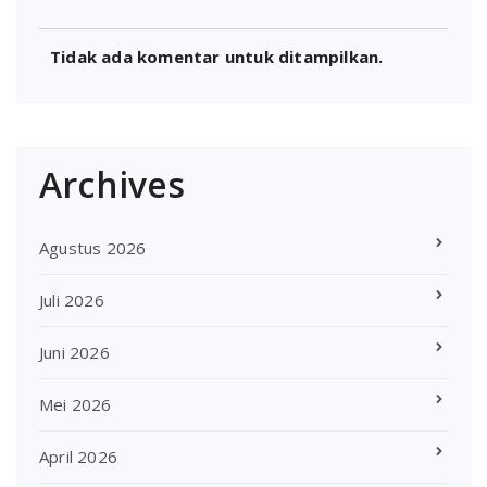
Tidak ada komentar untuk ditampilkan.
Archives
Agustus 2026
Juli 2026
Juni 2026
Mei 2026
April 2026