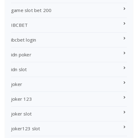
game slot bet 200
IBCBET
ibcbet login
idn poker
idn slot
joker
joker 123
joker slot
joker123 slot