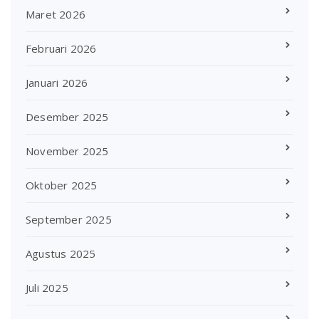
Maret 2026
Februari 2026
Januari 2026
Desember 2025
November 2025
Oktober 2025
September 2025
Agustus 2025
Juli 2025