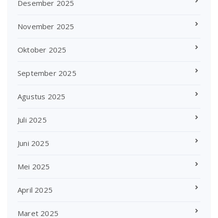
Desember 2025
November 2025
Oktober 2025
September 2025
Agustus 2025
Juli 2025
Juni 2025
Mei 2025
April 2025
Maret 2025