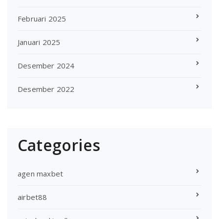
Februari 2025
Januari 2025
Desember 2024
Desember 2022
Categories
agen maxbet
airbet88