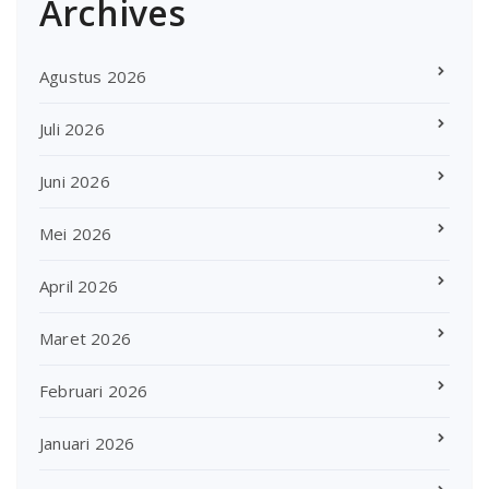
Archives
Agustus 2026
Juli 2026
Juni 2026
Mei 2026
April 2026
Maret 2026
Februari 2026
Januari 2026