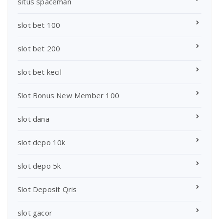
situs spaceman
slot bet 100
slot bet 200
slot bet kecil
Slot Bonus New Member 100
slot dana
slot depo 10k
slot depo 5k
Slot Deposit Qris
slot gacor