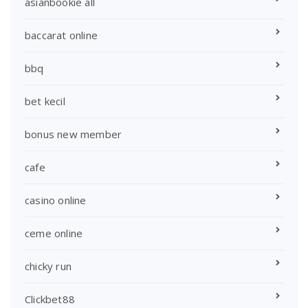
asianbookie all
baccarat online
bbq
bet kecil
bonus new member
cafe
casino online
ceme online
chicky run
Clickbet88