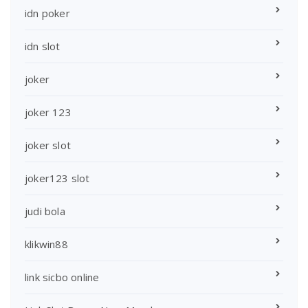
idn poker
idn slot
joker
joker 123
joker slot
joker123 slot
judi bola
klikwin88
link sicbo online