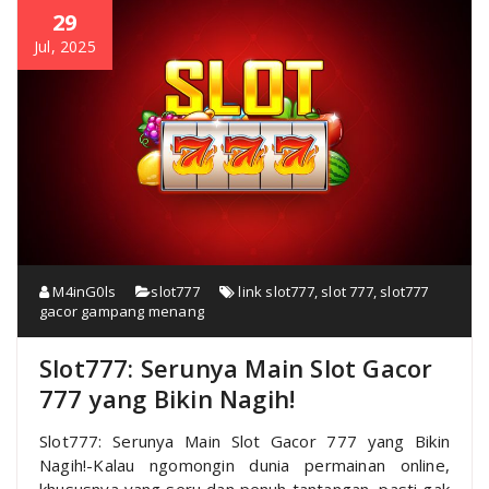
29
Jul, 2025
M4inG0ls
slot777
link slot777
,
slot 777
,
slot777
gacor gampang menang
Slot777: Serunya Main Slot Gacor
777 yang Bikin Nagih!
Slot777: Serunya Main Slot Gacor 777 yang Bikin
Nagih!-Kalau ngomongin dunia permainan online,