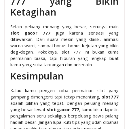
777 yang Bikin
Ketagihan
Selain peluang menang yang besar, serunya main
slot gacor 777
juga karena sensasi yang
ditawarkan. Dari suara mesin yang klasik, animasi
warna-warni, sampai bonus-bonus kejutan yang bikin
deg-degan. Pokoknya, slot 777 ini bukan cuma
permainan biasa, tapi hiburan yang lengkap buat
kamu yang suka tantangan dan adrenalin.
Kesimpulan
Kalau kamu pengen coba permainan slot yang
gampang dimengerti tapi tetap menantang,
slot777
adalah pilihan yang tepat. Dengan peluang menang
yang besar lewat
slot gacor 777
, kamu bisa dapetin
pengalaman seru sekaligus berpeluang bawa pulang
hadiah besar. Jangan lupa ikuti tips yang udah dibahas
supaya makin jago dan makin sering menang!