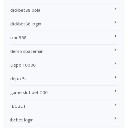
clickbet88 bola
clickbet88 login
cmd368
demo spaceman
Depo 10000
depo 5k
game slot bet 200
IBCBET
ibcbet login