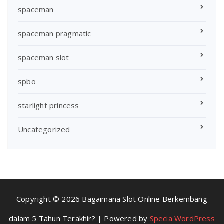
spaceman
spaceman pragmatic
spaceman slot
spbo
starlight princess
Uncategorized
Copyright © 2026 Bagaimana Slot Online Berkembang
dalam 5 Tahun Terakhir? | Powered by
Specia WordPress