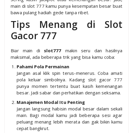
main di slot 777 kamu punya kesempatan besar buat
bawa pulang hadiah gede tanpa ribet.
Tips Menang di Slot
Gacor 777
Biar main di
slot777
makin seru dan hasilnya
maksimal, ada beberapa trik yang bisa kamu coba:
Pahami Pola Permainan
Jangan asal klik spin terus-menerus. Coba amati
pola keluar simbolnya. Kadang slot gacor 777
punya momen tertentu buat kasih kemenangan
besar. Jadi sabar dan perhatikan dengan seksama.
Manajemen Modal Itu Penting
Jangan langsung habisin modal besar dalam sekali
main. Bagi modal kamu jadi beberapa sesi agar
peluang menang lebih merata dan gak bikin kamu
cepat bangkrut.