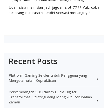
Udah siap main dan jadi jagoan slot 777? Yuk, coba
sekarang dan rasain sendiri sensasi menangnya!
Recent Posts
Platform Gaming Seluler untuk Pengguna yang
Mengutamakan Kepraktisan
Perkembangan SBO dalam Dunia Digital:
Transformasi Strategi yang Mengikuti Perubahan
Zaman