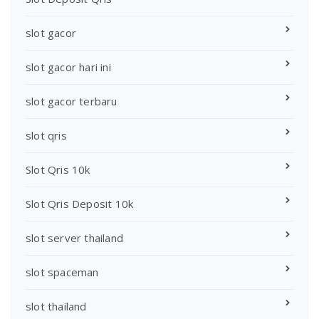
slot gacor
slot gacor hari ini
slot gacor terbaru
slot qris
Slot Qris 10k
Slot Qris Deposit 10k
slot server thailand
slot spaceman
slot thailand