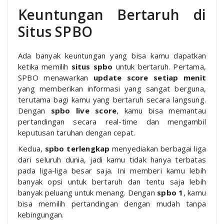
Keuntungan Bertaruh di
Situs SPBO
Ada banyak keuntungan yang bisa kamu dapatkan
ketika memilih
situs spbo
untuk bertaruh. Pertama,
SPBO menawarkan
update score setiap menit
yang memberikan informasi yang sangat berguna,
terutama bagi kamu yang bertaruh secara langsung.
Dengan
spbo live score
, kamu bisa memantau
pertandingan secara real-time dan mengambil
keputusan taruhan dengan cepat.
Kedua,
spbo terlengkap
menyediakan berbagai liga
dari seluruh dunia, jadi kamu tidak hanya terbatas
pada liga-liga besar saja. Ini memberi kamu lebih
banyak opsi untuk bertaruh dan tentu saja lebih
banyak peluang untuk menang. Dengan
spbo 1
, kamu
bisa memilih pertandingan dengan mudah tanpa
kebingungan.