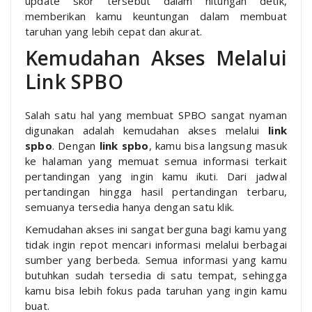
update skor tersebut dalam hitungan detik,
memberikan kamu keuntungan dalam membuat
taruhan yang lebih cepat dan akurat.
Kemudahan Akses Melalui
Link SPBO
Salah satu hal yang membuat SPBO sangat nyaman
digunakan adalah kemudahan akses melalui
link
spbo
. Dengan
link spbo
, kamu bisa langsung masuk
ke halaman yang memuat semua informasi terkait
pertandingan yang ingin kamu ikuti. Dari jadwal
pertandingan hingga hasil pertandingan terbaru,
semuanya tersedia hanya dengan satu klik.
Kemudahan akses ini sangat berguna bagi kamu yang
tidak ingin repot mencari informasi melalui berbagai
sumber yang berbeda. Semua informasi yang kamu
butuhkan sudah tersedia di satu tempat, sehingga
kamu bisa lebih fokus pada taruhan yang ingin kamu
buat.