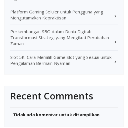
Platform Gaming Seluler untuk Pengguna yang
Mengutamakan Kepraktisan
Perkembangan SBO dalam Dunia Digital:
Transformasi Strategi yang Mengikuti Perubahan
Zaman
Slot 5K: Cara Memilih Game Slot yang Sesuai untuk
Pengalaman Bermain Nyaman
Recent Comments
Tidak ada komentar untuk ditampilkan.