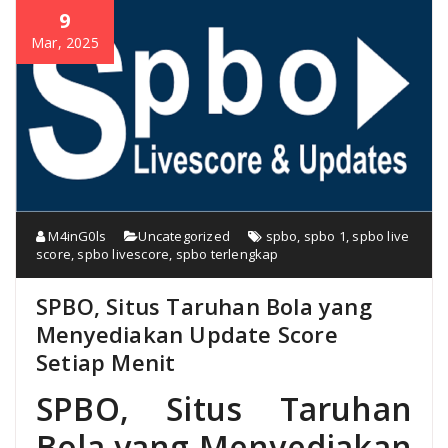
9
Mar, 2025
M4inG0ls
Uncategorized
spbo
,
spbo 1
,
spbo live
score
,
spbo livescore
,
spbo terlengkap
SPBO, Situs Taruhan Bola yang
Menyediakan Update Score
Setiap Menit
SPBO, Situs Taruhan
Bola yang Menyediakan