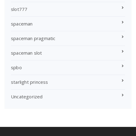
slot777
spaceman
spaceman pragmatic
spaceman slot
spbo
starlight princess
Uncategorized