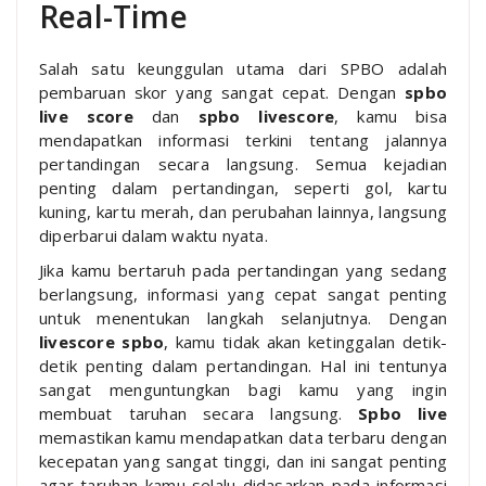
Real-Time
Salah satu keunggulan utama dari SPBO adalah
pembaruan skor yang sangat cepat. Dengan
spbo
live score
dan
spbo livescore
, kamu bisa
mendapatkan informasi terkini tentang jalannya
pertandingan secara langsung. Semua kejadian
penting dalam pertandingan, seperti gol, kartu
kuning, kartu merah, dan perubahan lainnya, langsung
diperbarui dalam waktu nyata.
Jika kamu bertaruh pada pertandingan yang sedang
berlangsung, informasi yang cepat sangat penting
untuk menentukan langkah selanjutnya. Dengan
livescore spbo
, kamu tidak akan ketinggalan detik-
detik penting dalam pertandingan. Hal ini tentunya
sangat menguntungkan bagi kamu yang ingin
membuat taruhan secara langsung.
Spbo live
memastikan kamu mendapatkan data terbaru dengan
kecepatan yang sangat tinggi, dan ini sangat penting
agar taruhan kamu selalu didasarkan pada informasi