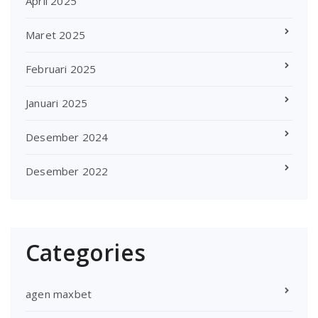
April 2025
Maret 2025
Februari 2025
Januari 2025
Desember 2024
Desember 2022
Categories
agen maxbet