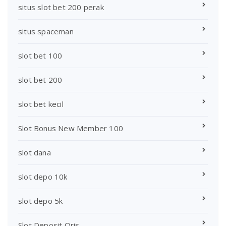
situs slot bet 200 perak
situs spaceman
slot bet 100
slot bet 200
slot bet kecil
Slot Bonus New Member 100
slot dana
slot depo 10k
slot depo 5k
Slot Deposit Qris