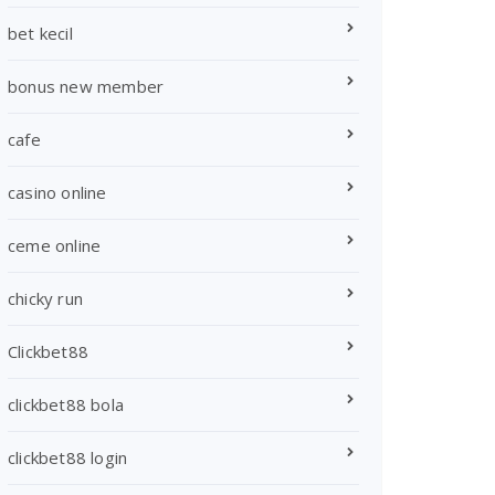
bet kecil
bonus new member
cafe
casino online
ceme online
chicky run
Clickbet88
clickbet88 bola
clickbet88 login