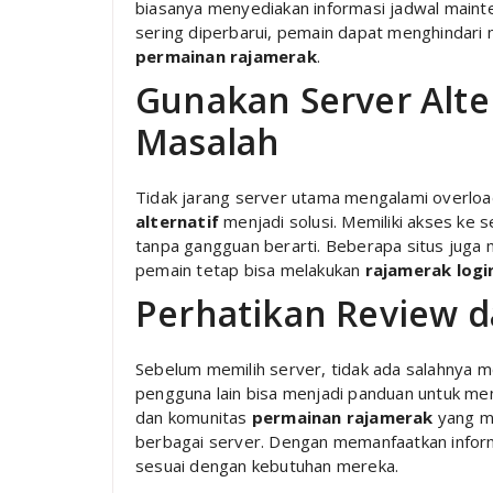
biasanya menyediakan informasi jadwal maint
sering diperbarui, pemain dapat menghindari m
permainan rajamerak
.
Gunakan Server Alter
Masalah
Tidak jarang server utama mengalami overload
alternatif
menjadi solusi. Memiliki akses ke
tanpa gangguan berarti. Beberapa situs juga 
pemain tetap bisa melakukan
rajamerak logi
Perhatikan Review 
Sebelum memilih server, tidak ada salahnya 
pengguna lain bisa menjadi panduan untuk men
dan komunitas
permainan rajamerak
yang me
berbagai server. Dengan memanfaatkan informa
sesuai dengan kebutuhan mereka.