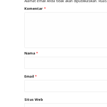
Alamat email Anda tidak akan dipublikasikan.
Ruas
Komentar
*
Nama
*
Email
*
Situs Web