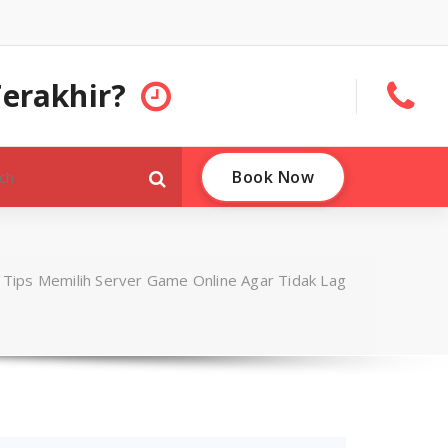
erakhir?
Book Now
/
Tips Memilih Server Game Online Agar Tidak Lag