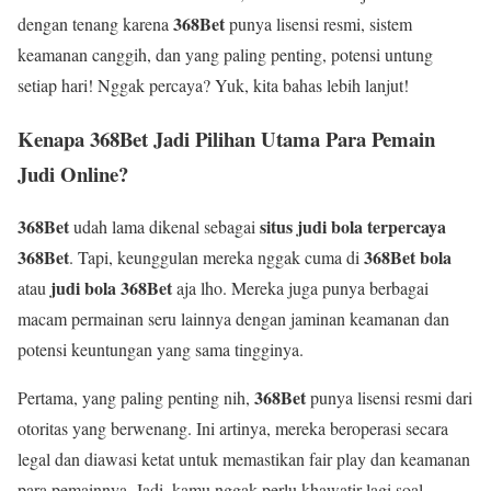
368Bet
dengan tenang karena
punya lisensi resmi, sistem
keamanan canggih, dan yang paling penting, potensi untung
setiap hari! Nggak percaya? Yuk, kita bahas lebih lanjut!
Kenapa 368Bet Jadi Pilihan Utama Para Pemain
Judi Online?
368Bet
situs judi bola terpercaya
udah lama dikenal sebagai
368Bet
368Bet bola
. Tapi, keunggulan mereka nggak cuma di
judi bola 368Bet
atau
aja lho. Mereka juga punya berbagai
macam permainan seru lainnya dengan jaminan keamanan dan
potensi keuntungan yang sama tingginya.
368Bet
Pertama, yang paling penting nih,
punya lisensi resmi dari
otoritas yang berwenang. Ini artinya, mereka beroperasi secara
legal dan diawasi ketat untuk memastikan fair play dan keamanan
para pemainnya. Jadi, kamu nggak perlu khawatir lagi soal