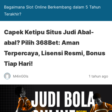
Bagaimana Slot Online Berkembang dalam 5 Tahun
Terakhir?
Capek Ketipu Situs Judi Abal-
abal? Pilih 368Bet: Aman
Terpercaya, Lisensi Resmi, Bonus
Tiap Hari!
M4inG0ls
1 tahun ago