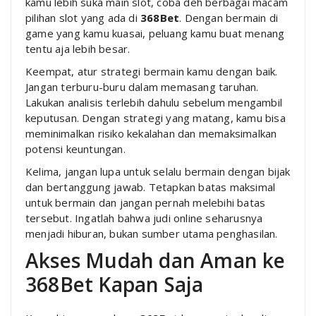
kamu lebih suka main slot, coba deh berbagai macam
pilihan slot yang ada di
368Bet
. Dengan bermain di
game yang kamu kuasai, peluang kamu buat menang
tentu aja lebih besar.
Keempat, atur strategi bermain kamu dengan baik.
Jangan terburu-buru dalam memasang taruhan.
Lakukan analisis terlebih dahulu sebelum mengambil
keputusan. Dengan strategi yang matang, kamu bisa
meminimalkan risiko kekalahan dan memaksimalkan
potensi keuntungan.
Kelima, jangan lupa untuk selalu bermain dengan bijak
dan bertanggung jawab. Tetapkan batas maksimal
untuk bermain dan jangan pernah melebihi batas
tersebut. Ingatlah bahwa judi online seharusnya
menjadi hiburan, bukan sumber utama penghasilan.
Akses Mudah dan Aman ke
368Bet Kapan Saja