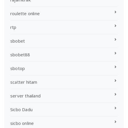
roulette online
rtp
sbobet
sbobet88
sbotop
scatter hitam
server thailand
Sicbo Dadu
sicbo online