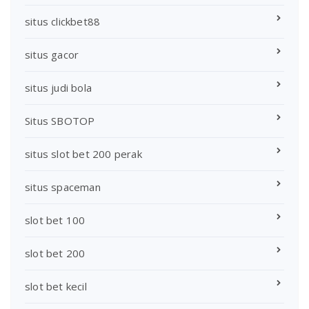
situs clickbet88
situs gacor
situs judi bola
Situs SBOTOP
situs slot bet 200 perak
situs spaceman
slot bet 100
slot bet 200
slot bet kecil