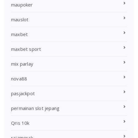
maupoker
mauslot
maxbet
maxbet sport
mix parlay
nova88
pasjackpot
permainan slot jepang
Qris 10k
rajamerak