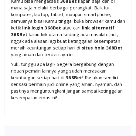
Kamu bisa mengakses
368Bet
kapan saja dan di
mana saja melalui berbagai perangkat. Baik itu
komputer, laptop, tablet, maupun smartphone,
semuanya bisa! Kamu tinggal buka browser kamu dan
ketik
link login 368Bet
atau cari
link alternatif
368Bet
kalau link utama sedang ada masalah. Jadi,
nggak ada alasan lagi buat ketinggalan kesempatan
meraih keuntungan setiap hari di
situs bola 368Bet
yang aman dan terpercaya ini.
Yuk, tunggu apa lagi? Segera bergabung dengan
ribuan pemain lainnya yang sudah merasakan
keuntungan setiap hari di
368Bet
! Rasakan sendiri
sensasi bermain judi online yang aman, nyaman, dan
pastinya menguntungkan! Jangan sampai ketinggalan
kesempatan emas ini!