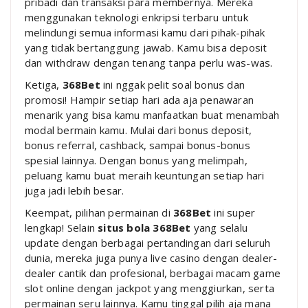
pribadi dan transaksi para membernya. Mereka
menggunakan teknologi enkripsi terbaru untuk
melindungi semua informasi kamu dari pihak-pihak
yang tidak bertanggung jawab. Kamu bisa deposit
dan withdraw dengan tenang tanpa perlu was-was.
Ketiga,
368Bet
ini nggak pelit soal bonus dan
promosi! Hampir setiap hari ada aja penawaran
menarik yang bisa kamu manfaatkan buat menambah
modal bermain kamu. Mulai dari bonus deposit,
bonus referral, cashback, sampai bonus-bonus
spesial lainnya. Dengan bonus yang melimpah,
peluang kamu buat meraih keuntungan setiap hari
juga jadi lebih besar.
Keempat, pilihan permainan di
368Bet
ini super
lengkap! Selain
situs bola 368Bet
yang selalu
update dengan berbagai pertandingan dari seluruh
dunia, mereka juga punya live casino dengan dealer-
dealer cantik dan profesional, berbagai macam game
slot online dengan jackpot yang menggiurkan, serta
permainan seru lainnya. Kamu tinggal pilih aja mana