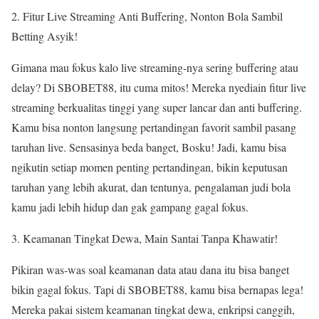
2. Fitur Live Streaming Anti Buffering, Nonton Bola Sambil
Betting Asyik!
Gimana mau fokus kalo live streaming-nya sering buffering atau
delay? Di SBOBET88, itu cuma mitos! Mereka nyediain fitur live
streaming berkualitas tinggi yang super lancar dan anti buffering.
Kamu bisa nonton langsung pertandingan favorit sambil pasang
taruhan live. Sensasinya beda banget, Bosku! Jadi, kamu bisa
ngikutin setiap momen penting pertandingan, bikin keputusan
taruhan yang lebih akurat, dan tentunya, pengalaman judi bola
kamu jadi lebih hidup dan gak gampang gagal fokus.
3. Keamanan Tingkat Dewa, Main Santai Tanpa Khawatir!
Pikiran was-was soal keamanan data atau dana itu bisa banget
bikin gagal fokus. Tapi di SBOBET88, kamu bisa bernapas lega!
Mereka pakai sistem keamanan tingkat dewa, enkripsi canggih,