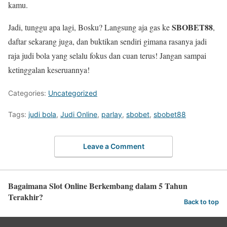
kamu.
SBOBET88
Jadi, tunggu apa lagi, Bosku? Langsung aja gas ke
,
daftar sekarang juga, dan buktikan sendiri gimana rasanya jadi
raja judi bola yang selalu fokus dan cuan terus! Jangan sampai
ketinggalan keseruannya!
Categories:
Uncategorized
Tags:
judi bola
,
Judi Online
,
parlay
,
sbobet
,
sbobet88
Leave a Comment
Bagaimana Slot Online Berkembang dalam 5 Tahun
Terakhir?
Back to top