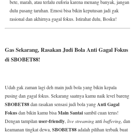
bete, marah, atau terlalu euforia karena menang banyak, jangan
dulu pasang taruhan. Emosi bisa bikin keputusan jadi gak
rasional dan akhirnya gagal fokus. Istirahat dulu, Bosku!
Gas Sekarang, Rasakan Judi Bola
Anti Gagal Fokus
di
SBOBET88
!
Udah gak zaman lagi deh main judi bola yang bikin kepala
pusing dan gagal fokus. Sekarang saatnya kamu naik level bareng
SBOBET88
Anti Gagal
dan rasakan sensasi judi bola yang
Fokus
Main Santai
dan bikin kamu bisa
sambil cuan terus!
user-friendly
Dengan tampilan
,
live streaming
anti
buffering
, dan
SBOBET88
keamanan tingkat dewa,
adalah pilihan terbaik buat