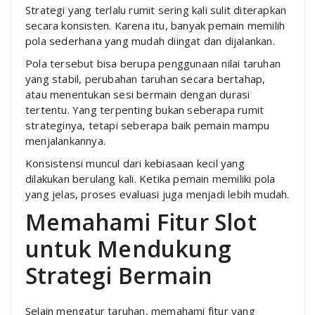
Strategi yang terlalu rumit sering kali sulit diterapkan
secara konsisten. Karena itu, banyak pemain memilih
pola sederhana yang mudah diingat dan dijalankan.
Pola tersebut bisa berupa penggunaan nilai taruhan
yang stabil, perubahan taruhan secara bertahap,
atau menentukan sesi bermain dengan durasi
tertentu. Yang terpenting bukan seberapa rumit
strateginya, tetapi seberapa baik pemain mampu
menjalankannya.
Konsistensi muncul dari kebiasaan kecil yang
dilakukan berulang kali. Ketika pemain memiliki pola
yang jelas, proses evaluasi juga menjadi lebih mudah.
Memahami Fitur Slot
untuk Mendukung
Strategi Bermain
Selain mengatur taruhan, memahami fitur yang