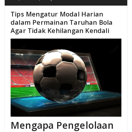
Tips Mengatur Modal Harian
dalam Permainan Taruhan Bola
Agar Tidak Kehilangan Kendali
Mengapa Pengelolaan