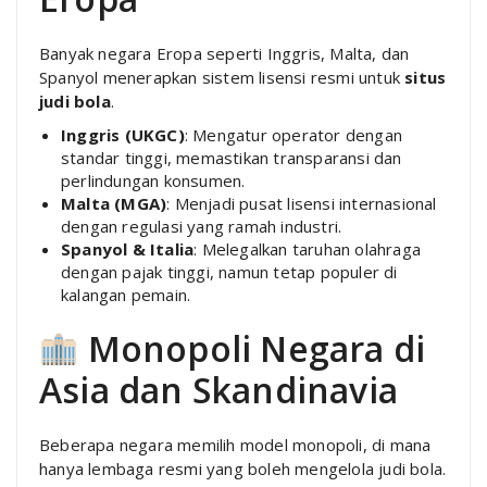
Banyak negara Eropa seperti Inggris, Malta, dan
Spanyol menerapkan sistem lisensi resmi untuk
situs
judi bola
.
Inggris (UKGC)
: Mengatur operator dengan
standar tinggi, memastikan transparansi dan
perlindungan konsumen.
Malta (MGA)
: Menjadi pusat lisensi internasional
dengan regulasi yang ramah industri.
Spanyol & Italia
: Melegalkan taruhan olahraga
dengan pajak tinggi, namun tetap populer di
kalangan pemain.
Monopoli Negara di
Asia dan Skandinavia
Beberapa negara memilih model monopoli, di mana
hanya lembaga resmi yang boleh mengelola judi bola.