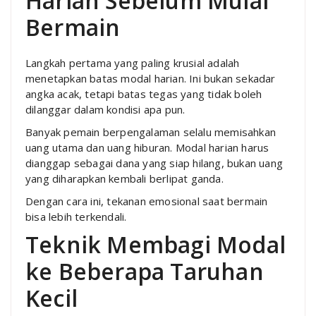
Harian Sebelum Mulai
Bermain
Langkah pertama yang paling krusial adalah
menetapkan batas modal harian. Ini bukan sekadar
angka acak, tetapi batas tegas yang tidak boleh
dilanggar dalam kondisi apa pun.
Banyak pemain berpengalaman selalu memisahkan
uang utama dan uang hiburan. Modal harian harus
dianggap sebagai dana yang siap hilang, bukan uang
yang diharapkan kembali berlipat ganda.
Dengan cara ini, tekanan emosional saat bermain
bisa lebih terkendali.
Teknik Membagi Modal
ke Beberapa Taruhan
Kecil