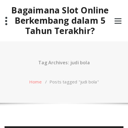
Skip
Bagaimana Slot Online
to
content
Berkembang dalam 5
Tahun Terakhir?
Tag Archives: judi bola
Home
/
Posts tagged "judi bola"