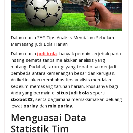
Dalam dunia **# Tips Analisis Mendalam Sebelum
Memasang Judi Bola Harian
Dalam dunia
judi bola
, banyak pemain terjebak pada
insting semata tanpa melakukan analisis yang
matang. Padahal, strategi yang tepat bisa menjadi
pembeda antara kemenangan besar dan kerugian.
Artikel ini akan membahas tips analisis mendalam
sebelum memasang taruhan harian, khususnya bagi
Anda yang bermain di
situs judi bola
seperti
sbobet88
, serta bagaimana memaksimalkan peluang
lewat
parlay
dan
mix parlay
.
Menguasai Data
Statistik Tim