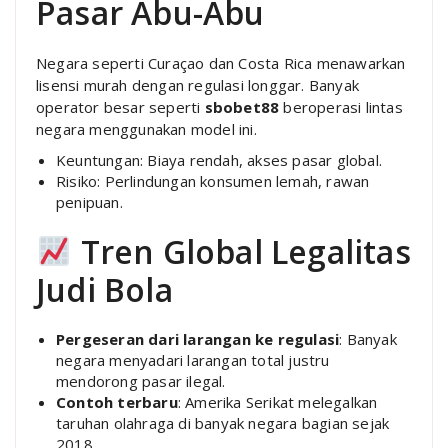
Pasar Abu-Abu
Negara seperti Curaçao dan Costa Rica menawarkan
lisensi murah dengan regulasi longgar. Banyak
operator besar seperti
sbobet88
beroperasi lintas
negara menggunakan model ini.
Keuntungan: Biaya rendah, akses pasar global.
Risiko: Perlindungan konsumen lemah, rawan
penipuan.
Tren Global Legalitas
Judi Bola
Pergeseran dari larangan ke regulasi
: Banyak
negara menyadari larangan total justru
mendorong pasar ilegal.
Contoh terbaru
: Amerika Serikat melegalkan
taruhan olahraga di banyak negara bagian sejak
2018.