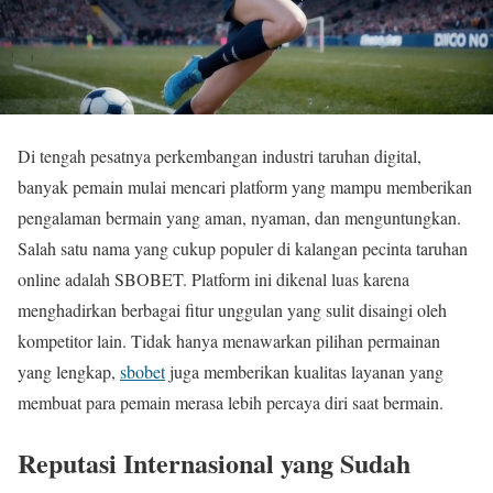
Di tengah pesatnya perkembangan industri taruhan digital,
banyak pemain mulai mencari platform yang mampu memberikan
pengalaman bermain yang aman, nyaman, dan menguntungkan.
Salah satu nama yang cukup populer di kalangan pecinta taruhan
online adalah
SBOBET
. Platform ini dikenal luas karena
menghadirkan berbagai fitur unggulan yang sulit disaingi oleh
kompetitor lain. Tidak hanya menawarkan pilihan permainan
yang lengkap,
sbobet
juga memberikan kualitas layanan yang
membuat para pemain merasa lebih percaya diri saat bermain.
Reputasi Internasional yang Sudah