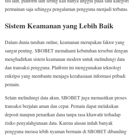
sisi lain, platform lain sering kali hanya unggul pada satu kategori
permainan saja sehingga pengalaman pengguna menjadi terbatas.
Sistem Keamanan yang Lebih Baik
Dalam dunia taruhan online, keamanan merupakan faktor yang
sangat penting. SBOBET memahami kebutuhan tersebut dengan
menghadirkan sistem keamanan modern untuk melindungi data
dan transaksi pengguna. Platform ini menggunakan teknologi
enkripsi yang membantu menjaga kerahasiaan informasi pribadi
pemain.
Selain melindungi data akun, SBOBET juga memastikan proses
transaksi berjalan aman dan cepat. Pemain dapat melakukan
deposit maupun penarikan dana tanpa rasa khawatir terhadap
risiko penyalahgunaan data. Karena alasan inilah banyak
pengguna merasa lebih nyaman bermain di SBOBET dibanding