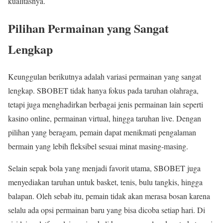
kualitasnya.
Pilihan Permainan yang Sangat
Lengkap
Keunggulan berikutnya adalah variasi permainan yang sangat
lengkap. SBOBET tidak hanya fokus pada taruhan olahraga,
tetapi juga menghadirkan berbagai jenis permainan lain seperti
kasino online, permainan virtual, hingga taruhan live. Dengan
pilihan yang beragam, pemain dapat menikmati pengalaman
bermain yang lebih fleksibel sesuai minat masing-masing.
Selain sepak bola yang menjadi favorit utama, SBOBET juga
menyediakan taruhan untuk basket, tenis, bulu tangkis, hingga
balapan. Oleh sebab itu, pemain tidak akan merasa bosan karena
selalu ada opsi permainan baru yang bisa dicoba setiap hari. Di