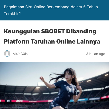
Bagaimana Slot Online Berkembang dalam 5 Tahun
Terakhir?
Keunggulan SBOBET Dibanding
Platform Taruhan Online Lainnya
M4inG0ls
3 bulan ago