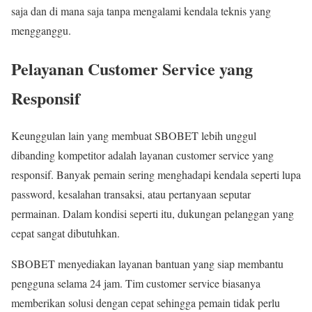
saja dan di mana saja tanpa mengalami kendala teknis yang
mengganggu.
Pelayanan Customer Service yang
Responsif
Keunggulan lain yang membuat SBOBET lebih unggul
dibanding kompetitor adalah layanan customer service yang
responsif. Banyak pemain sering menghadapi kendala seperti lupa
password, kesalahan transaksi, atau pertanyaan seputar
permainan. Dalam kondisi seperti itu, dukungan pelanggan yang
cepat sangat dibutuhkan.
SBOBET menyediakan layanan bantuan yang siap membantu
pengguna selama 24 jam. Tim customer service biasanya
memberikan solusi dengan cepat sehingga pemain tidak perlu