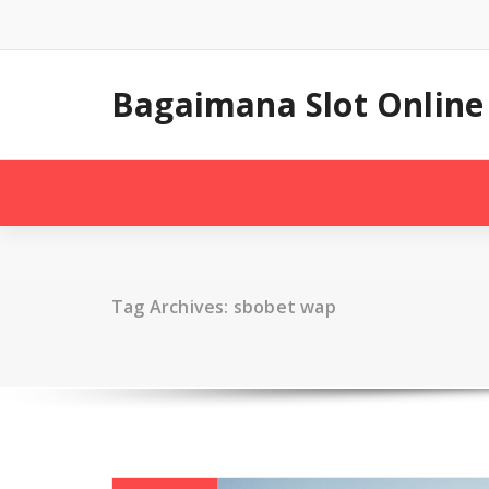
Skip
to
content
Bagaimana Slot Online
Tag Archives: sbobet wap