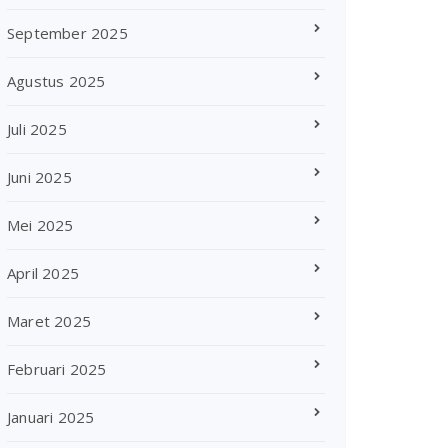
September 2025
Agustus 2025
Juli 2025
Juni 2025
Mei 2025
April 2025
Maret 2025
Februari 2025
Januari 2025