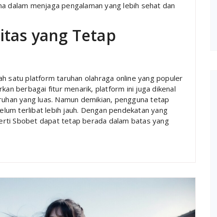
ama dalam menjaga pengalaman yang lebih sehat dan
itas yang Tetap
ah satu platform taruhan olahraga online yang populer
kan berbagai fitur menarik, platform ini juga dikenal
aruhan yang luas. Namun demikian, pengguna tetap
lum terlibat lebih jauh. Dengan pendekatan yang
erti Sbobet dapat tetap berada dalam batas yang