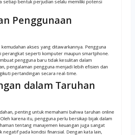
a setiap bentuk perjudian selalu memiliki potensi
an Penggunaan
lah kemudahan akses yang ditawarkannya. Pengguna
ai perangkat seperti komputer maupun smartphone.
embuat pengguna baru tidak kesulitan dalam
an, pengalaman pengguna menjadi lebih efisien dan
ikuti pertandingan secara real-time.
angan dalam Taruhan
ahan, penting untuk memahami bahwa taruhan online
. Oleh karena itu, pengguna perlu bersikap bijak dalam
mahaman tentang manajemen keuangan juga sangat
 negatif pada kondisi finansial. Dengan kata lain,