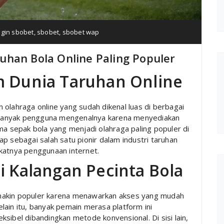
ogin sbobet
,
sbobet
,
sbobet wap
uhan Bola Online Paling Populer
m Dunia Taruhan Online
 olahraga online yang sudah dikenal luas di berbagai
u, banyak pengguna mengenalnya karena menyediakan
ma sepak bola yang menjadi olahraga paling populer di
p sebagai salah satu pionir dalam industri taruhan
katnya penggunaan internet.
i Kalangan Pecinta Bola
akin populer karena menawarkan akses yang mudah
lain itu, banyak pemain merasa platform ini
sibel dibandingkan metode konvensional. Di sisi lain,