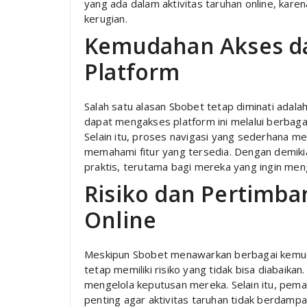
yang ada dalam aktivitas taruhan online, karen
kerugian.
Kemudahan Akses d
Platform
Salah satu alasan Sbobet tetap diminati ada
dapat mengakses platform ini melalui berbag
Selain itu, proses navigasi yang sederhana m
memahami fitur yang tersedia. Dengan demiki
praktis, terutama bagi mereka yang ingin meng
Risiko dan Pertimb
Online
Meskipun Sbobet menawarkan berbagai kemud
tetap memiliki risiko yang tidak bisa diabaikan
mengelola keputusan mereka. Selain itu, pe
penting agar aktivitas taruhan tidak berdampak