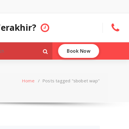
erakhir?
Book Now
Home
/
Posts tagged "sbobet wap"