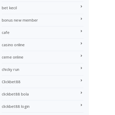
bet kecil
bonus new member
cafe
casino online
ceme online
chicky run
Clickbet88
clickbet88 bola
clickbet88 login