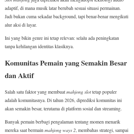
adaptif, di mana musik latar berubah sesuai situasi permainan.
Jadi bukan cuma sekadar background, tapi benar-benar mengikuti
alur aksi di layar.
Ini yang bikin genre ini tetap relevan: selalu ada peningkatan
tanpa kehilangan identitas klasiknya.
Komunitas Pemain yang Semakin Besar
dan Aktif
Salah satu faktor yang membuat
mahjong slot
tetap populer
adalah komunitasnya. Di tahun 2026, diprediksi komunitas ini
akan semakin besar, terutama di platform sosial dan streaming.
Banyak pemain berbagi pengalaman tentang momen menarik
mereka saat bermain
mahjong ways 2
, membahas strategi, sampai