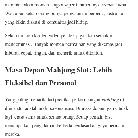
membicarakan momen langka seperti munculnya
scatter hitam
.
Walaupun setiap orang punya pengalaman berbeda, justru itu
yang bikin diskusi di komunitas jadi hidup.
Selain itu, tren konten video pendek juga akan semakin
mendominasi. Banyak momen permainan yang dikemas jadi
hiburan cepat, ringan, dan menarik untuk ditonton.
Masa Depan Mahjong Slot: Lebih
Fleksibel dan Personal
Yang paling menarik dari prediksi perkembangan
mahjong
di
dunia slot adalah arah personalisasi. Di masa depan, game tidak
lagi terasa sama untuk semua orang. Setiap pemain bisa
mendapatkan pengalaman berbeda berdasarkan gaya bermain
mereka.