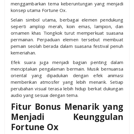
menggambarkan tema keberuntungan yang menjadi
konsep utama Fortune Ox.
Selain simbol utama, berbagai elemen pendukung
seperti amplop merah, koin emas, lampion, dan
ornamen khas Tiongkok turut memperkuat suasana
permainan. Perpaduan elemen tersebut membuat
pemain seolah berada dalam suasana festival penuh
kemeriahan.
Efek suara juga menjadi bagian penting dalam
menciptakan pengalaman bermain. Musik bernuansa
oriental yang dipadukan dengan efek animasi
memberikan atmosfer yang lebih menarik. Setiap
perubahan visual terasa lebih hidup berkat dukungan
audio yang sesuai dengan tema.
Fitur Bonus Menarik yang
Menjadi Keunggulan
Fortune Ox