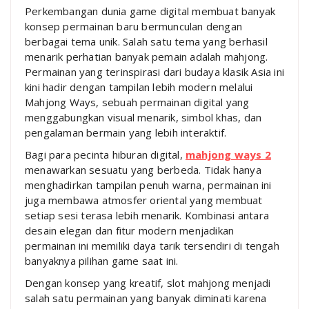
Perkembangan dunia game digital membuat banyak
konsep permainan baru bermunculan dengan
berbagai tema unik. Salah satu tema yang berhasil
menarik perhatian banyak pemain adalah mahjong.
Permainan yang terinspirasi dari budaya klasik Asia ini
kini hadir dengan tampilan lebih modern melalui
Mahjong Ways, sebuah permainan digital yang
menggabungkan visual menarik, simbol khas, dan
pengalaman bermain yang lebih interaktif.
Bagi para pecinta hiburan digital,
mahjong ways 2
menawarkan sesuatu yang berbeda. Tidak hanya
menghadirkan tampilan penuh warna, permainan ini
juga membawa atmosfer oriental yang membuat
setiap sesi terasa lebih menarik. Kombinasi antara
desain elegan dan fitur modern menjadikan
permainan ini memiliki daya tarik tersendiri di tengah
banyaknya pilihan game saat ini.
Dengan konsep yang kreatif, slot mahjong menjadi
salah satu permainan yang banyak diminati karena