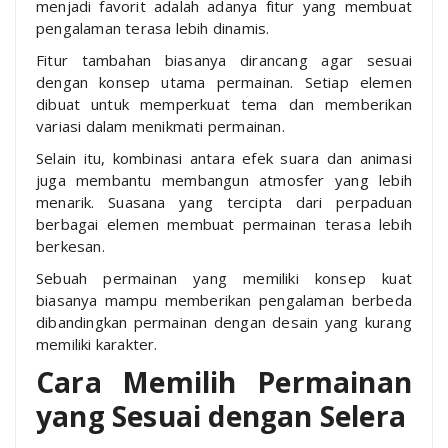
menjadi favorit adalah adanya fitur yang membuat
pengalaman terasa lebih dinamis.
Fitur tambahan biasanya dirancang agar sesuai
dengan konsep utama permainan. Setiap elemen
dibuat untuk memperkuat tema dan memberikan
variasi dalam menikmati permainan.
Selain itu, kombinasi antara efek suara dan animasi
juga membantu membangun atmosfer yang lebih
menarik. Suasana yang tercipta dari perpaduan
berbagai elemen membuat permainan terasa lebih
berkesan.
Sebuah permainan yang memiliki konsep kuat
biasanya mampu memberikan pengalaman berbeda
dibandingkan permainan dengan desain yang kurang
memiliki karakter.
Cara Memilih Permainan
yang Sesuai dengan Selera