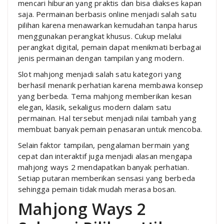
mencari hiburan yang praktis dan bisa diakses kapan
saja. Permainan berbasis online menjadi salah satu
pilihan karena menawarkan kemudahan tanpa harus
menggunakan perangkat khusus. Cukup melalui
perangkat digital, pemain dapat menikmati berbagai
jenis permainan dengan tampilan yang modern.
Slot mahjong menjadi salah satu kategori yang
berhasil menarik perhatian karena membawa konsep
yang berbeda. Tema mahjong memberikan kesan
elegan, klasik, sekaligus modern dalam satu
permainan. Hal tersebut menjadi nilai tambah yang
membuat banyak pemain penasaran untuk mencoba.
Selain faktor tampilan, pengalaman bermain yang
cepat dan interaktif juga menjadi alasan mengapa
mahjong ways 2 mendapatkan banyak perhatian.
Setiap putaran memberikan sensasi yang berbeda
sehingga pemain tidak mudah merasa bosan.
Mahjong Ways 2