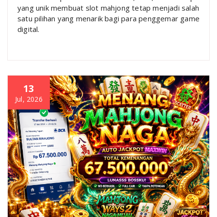
yang unik membuat slot mahjong tetap menjadi salah
satu pilihan yang menarik bagi para penggemar game
digital.
13
Jul, 2026