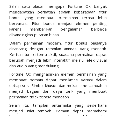
Salah satu alasan mengapa Fortune Ox banyak
mendapatkan perhatian adalah keberadaan fitur
bonus yang membuat permainan terasa lebih
bervariasi. Fitur bonus menjadi elemen penting
karena memberikan pengalaman berbeda
dibandingkan putaran biasa.
Dalam permainan modern, fitur bonus biasanya
dirancang dengan tampilan animasi yang menarik.
Ketika fitur tertentu aktif, suasana permainan dapat
berubah menjadi lebih interaktif melalui efek visual
dan audio yang mendukung.
Fortune Ox menghadirkan elemen permainan yang
membuat pemain dapat menikmati variasi dalam
setiap sesi. Simbol khusus dan mekanisme tambahan
menjadi bagian dari daya tarik yang membuat
permainan tidak terasa monoton.
Selain itu, tampilan antarmuka yang sederhana
menjadi nilai tambah. Pemain dapat memahami