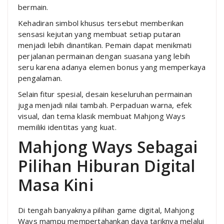
bermain.
Kehadiran simbol khusus tersebut memberikan
sensasi kejutan yang membuat setiap putaran
menjadi lebih dinantikan. Pemain dapat menikmati
perjalanan permainan dengan suasana yang lebih
seru karena adanya elemen bonus yang memperkaya
pengalaman.
Selain fitur spesial, desain keseluruhan permainan
juga menjadi nilai tambah. Perpaduan warna, efek
visual, dan tema klasik membuat Mahjong Ways
memiliki identitas yang kuat.
Mahjong Ways Sebagai
Pilihan Hiburan Digital
Masa Kini
Di tengah banyaknya pilihan game digital, Mahjong
Ways mampu mempertahankan daya tariknya melalui