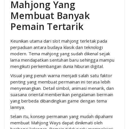
Mahjong Yang
Membuat Banyak
Pemain Tertarik
Keunikan utama dari slot mahjong terletak pada
perpaduan antara budaya klasik dan teknologi
modern. Tema mahjong yang sudah dikenal sejak
lama mendapatkan sentuhan baru sehingga mampu
mengikuti perkembangan dunia hiburan digital.
Visual yang penuh warna menjadi salah satu faktor
penting yang membuat permainan ini terasa lebih
menyenangkan. Detail simbol, animasi menarik, dan
suasana oriental memberikan pengalaman bermain
yang berbeda dibandingkan game dengan tema
lainnya.
Selain itu, konsep permainan yang mudah dipahami
membuat Mahjong Ways dapat dinikmati oleh