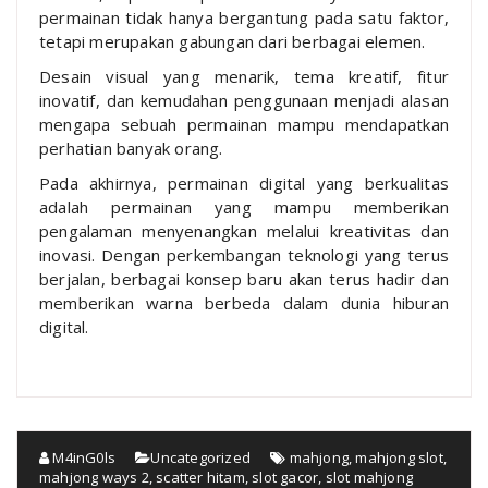
permainan tidak hanya bergantung pada satu faktor,
tetapi merupakan gabungan dari berbagai elemen.
Desain visual yang menarik, tema kreatif, fitur
inovatif, dan kemudahan penggunaan menjadi alasan
mengapa sebuah permainan mampu mendapatkan
perhatian banyak orang.
Pada akhirnya, permainan digital yang berkualitas
adalah permainan yang mampu memberikan
pengalaman menyenangkan melalui kreativitas dan
inovasi. Dengan perkembangan teknologi yang terus
berjalan, berbagai konsep baru akan terus hadir dan
memberikan warna berbeda dalam dunia hiburan
digital.
M4inG0ls
Uncategorized
mahjong
,
mahjong slot
,
mahjong ways 2
,
scatter hitam
,
slot gacor
,
slot mahjong