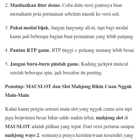
Manfaatkan fitur demo.
Coba dulu versi gratisnya buat
memahami pola permainan sebelum masuk ke versi asli.
Pakai modal bijak.
Jangan langsung all-in, tapi bagi modal
kamu jadi beberapa bagian buat permainan yang lebih panjang.
Pantau RTP game.
RTP tinggi = peluang menang lebih besar.
Jangan buru-buru pindah game.
Kadang jackpot muncul
setelah beberapa spin, jadi bersabar itu penting.
Penutup: MAUSLOT dan Slot Mahjong Bikin Cuan Nggak
Main-Main
Kalau kamu pengin sensasi main slot yang nggak cuma seru tapi
mahjong slot
juga berpotensi besar bikin saldo makin tebal,
di
MAUSLOT
adalah pilihan yang tepat. Dari versi pertama sampai
mahjong ways 2
, semuanya punya keistimewaan tersendiri yang