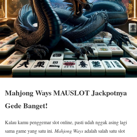
Mahjong Ways MAUSLOT Jackpotnya
Gede Banget!
Kalau kamu penggemar slot online, pasti udah nggak asing lagi
sama game yang satu ini.
Mahjong Ways
adalah salah satu slot