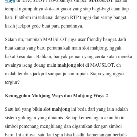
tempat ngumpulnya slot-slot gacor yang siap bagi-bagi cuan tiap
hari. Platform ini terkenal dengan RTP tinggi dan sering banget
kasih jackpot gede buat para pemainnya.
Selain itu, tampilan MAUSLOT juga user-friendly banget. Jadi
buat kamu yang baru pertama kali main slot mahjong, nggak
bakal kesulitan. Bahkan, banyak pemain yang cerita kalau mereka
mahjong slot
awalnya iseng doang main
di MAUSLOT, eh
malah tembus jackpot sampai jutaan rupiah. Siapa yang nggak
tergiur?
Keunggulan Mahjong Ways dan Mahjong Ways 2
slot mahjong
Satu hal yang bikin
ini beda dari yang lain adalah
sistem gulungan yang dinamis. Setiap kemenangan akan bikin
simbol pemenang menghilang dan digantikan dengan simbol
baru. Ini artinya, satu kali spin bisa hasilin kemenangan berkali-