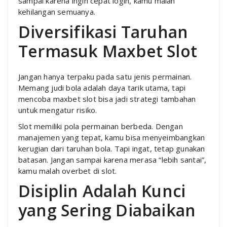
sampai karena ingin cepat login, kamu malah
kehilangan semuanya.
Diversifikasi Taruhan
Termasuk Maxbet Slot
Jangan hanya terpaku pada satu jenis permainan.
Memang judi bola adalah daya tarik utama, tapi
mencoba maxbet slot bisa jadi strategi tambahan
untuk mengatur risiko.
Slot memiliki pola permainan berbeda. Dengan
manajemen yang tepat, kamu bisa menyeimbangkan
kerugian dari taruhan bola. Tapi ingat, tetap gunakan
batasan. Jangan sampai karena merasa “lebih santai”,
kamu malah overbet di slot.
Disiplin Adalah Kunci
yang Sering Diabaikan