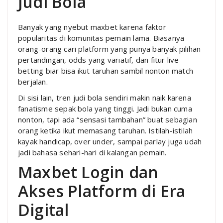
Judi Bola
Banyak yang nyebut maxbet karena faktor
popularitas di komunitas pemain lama. Biasanya
orang-orang cari platform yang punya banyak pilihan
pertandingan, odds yang variatif, dan fitur live
betting biar bisa ikut taruhan sambil nonton match
berjalan.
Di sisi lain, tren judi bola sendiri makin naik karena
fanatisme sepak bola yang tinggi. Jadi bukan cuma
nonton, tapi ada “sensasi tambahan” buat sebagian
orang ketika ikut memasang taruhan. Istilah-istilah
kayak handicap, over under, sampai parlay juga udah
jadi bahasa sehari-hari di kalangan pemain.
Maxbet Login dan
Akses Platform di Era
Digital