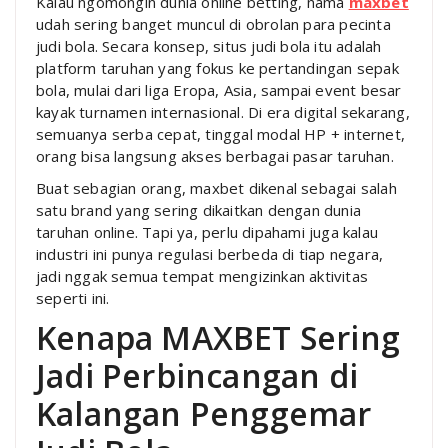
Kalau ngomongin dunia online betting, nama
maxbet
udah sering banget muncul di obrolan para pecinta
judi bola. Secara konsep, situs judi bola itu adalah
platform taruhan yang fokus ke pertandingan sepak
bola, mulai dari liga Eropa, Asia, sampai event besar
kayak turnamen internasional. Di era digital sekarang,
semuanya serba cepat, tinggal modal HP + internet,
orang bisa langsung akses berbagai pasar taruhan.
Buat sebagian orang, maxbet dikenal sebagai salah
satu brand yang sering dikaitkan dengan dunia
taruhan online. Tapi ya, perlu dipahami juga kalau
industri ini punya regulasi berbeda di tiap negara,
jadi nggak semua tempat mengizinkan aktivitas
seperti ini.
Kenapa MAXBET Sering
Jadi Perbincangan di
Kalangan Penggemar