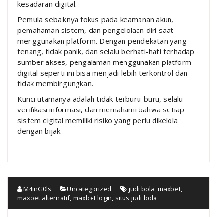
kesadaran digital.
Pemula sebaiknya fokus pada keamanan akun,
pemahaman sistem, dan pengelolaan diri saat
menggunakan platform. Dengan pendekatan yang
tenang, tidak panik, dan selalu berhati-hati terhadap
sumber akses, pengalaman menggunakan platform
digital seperti ini bisa menjadi lebih terkontrol dan
tidak membingungkan.
Kunci utamanya adalah tidak terburu-buru, selalu
verifikasi informasi, dan memahami bahwa setiap
sistem digital memiliki risiko yang perlu dikelola
dengan bijak.
M4inG0ls
Uncategorized
judi bola
,
maxbet
,
maxbet alternatif
,
maxbet login
,
situs judi bola