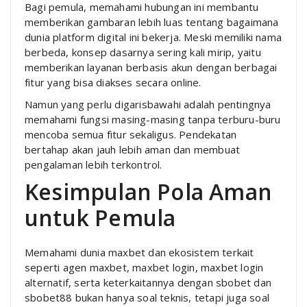
Bagi pemula, memahami hubungan ini membantu
memberikan gambaran lebih luas tentang bagaimana
dunia platform digital ini bekerja. Meski memiliki nama
berbeda, konsep dasarnya sering kali mirip, yaitu
memberikan layanan berbasis akun dengan berbagai
fitur yang bisa diakses secara online.
Namun yang perlu digarisbawahi adalah pentingnya
memahami fungsi masing-masing tanpa terburu-buru
mencoba semua fitur sekaligus. Pendekatan
bertahap akan jauh lebih aman dan membuat
pengalaman lebih terkontrol.
Kesimpulan Pola Aman
untuk Pemula
Memahami dunia maxbet dan ekosistem terkait
seperti agen maxbet, maxbet login, maxbet login
alternatif, serta keterkaitannya dengan sbobet dan
sbobet88 bukan hanya soal teknis, tetapi juga soal