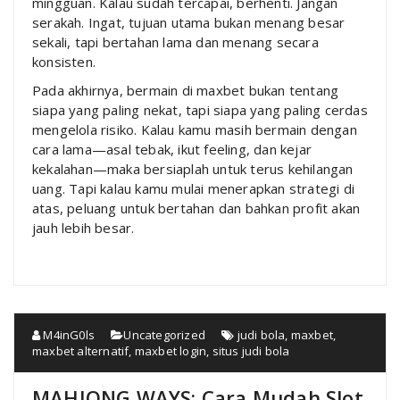
mingguan. Kalau sudah tercapai, berhenti. Jangan
serakah. Ingat, tujuan utama bukan menang besar
sekali, tapi bertahan lama dan menang secara
konsisten.
Pada akhirnya, bermain di maxbet bukan tentang
siapa yang paling nekat, tapi siapa yang paling cerdas
mengelola risiko. Kalau kamu masih bermain dengan
cara lama—asal tebak, ikut feeling, dan kejar
kekalahan—maka bersiaplah untuk terus kehilangan
uang. Tapi kalau kamu mulai menerapkan strategi di
atas, peluang untuk bertahan dan bahkan profit akan
jauh lebih besar.
M4inG0ls
Uncategorized
judi bola
,
maxbet
,
maxbet alternatif
,
maxbet login
,
situs judi bola
MAHJONG WAYS: Cara Mudah Slot