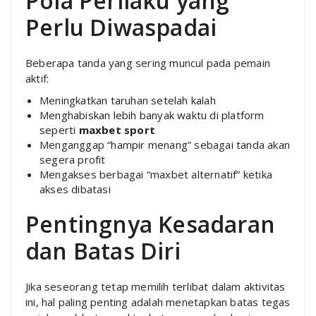
Pola Perilaku yang
Perlu Diwaspadai
Beberapa tanda yang sering muncul pada pemain
aktif:
Meningkatkan taruhan setelah kalah
Menghabiskan lebih banyak waktu di platform
seperti
maxbet sport
Menganggap “hampir menang” sebagai tanda akan
segera profit
Mengakses berbagai “maxbet alternatif” ketika
akses dibatasi
Pentingnya Kesadaran
dan Batas Diri
Jika seseorang tetap memilih terlibat dalam aktivitas
ini, hal paling penting adalah menetapkan batas tegas