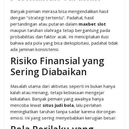
Banyak pemain merasa bisa mengendalikan hasil
dengan “strategi tertentu”. Padahal, hasil
pertandingan atau putaran dalam
maxbet slot
maupun taruhan olahraga tetap bergantung pada
probabilitas dan faktor acak. Ini menciptakan ilusi
bahwa ada pola yang bisa dieksploitasi, padahal tidak
ada jaminan konsistensi.
Risiko Finansial yang
Sering Diabaikan
Masalah utama dari aktivitas seperti ini bukan hanya
kalah atau menang, tetapi kebiasaan mengejar
kekalahan. Banyak pemain yang awalnya hanya
mencoba lewat
situs judi bola
, lalu perlahan
meningkatkan taruhan tanpa sadar karena dorongan
emosi. Ini yang sering menyebabkan kerugian besar.