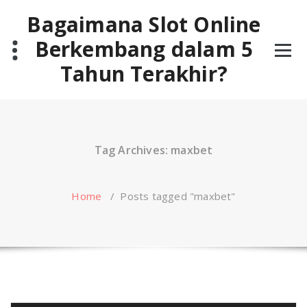
Skip
Bagaimana Slot Online
to
content
Berkembang dalam 5
Tahun Terakhir?
Tag Archives: maxbet
Home
/
Posts tagged "maxbet"