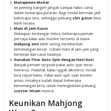
Manajemen Modal
Ini penting banget! Jangan sampai habis cuma
dalam beberapa putaran. Bagi modal bermain jadi
beberapa sesi, sehingga peluang
slot gacor
bisa
lebih terasa.
Main di Jam Gacor
Walaupun terdengar mitos, beberapa pemain
percaya kalau ada momen tertentu di mana
mahjong slot
lebih sering memberikan
kemenangan besar. Cobain main di jam-jam yang
berbeda dan catat hasilnya.
Gunakan Fitur Auto Spin dengan Hati-hati
Banyak pemain tergoda pakai auto spin terus-
menerus. Padahal, kalau nggak dikontrol, modal
bisa cepat habis. Pakai auto spin saat kondisi
aman, misalnya sudah dapat beberapa
kemenangan kecil, untuk meningkatkan peluang
scatter hitam
muncul.
Keunikan Mahjong