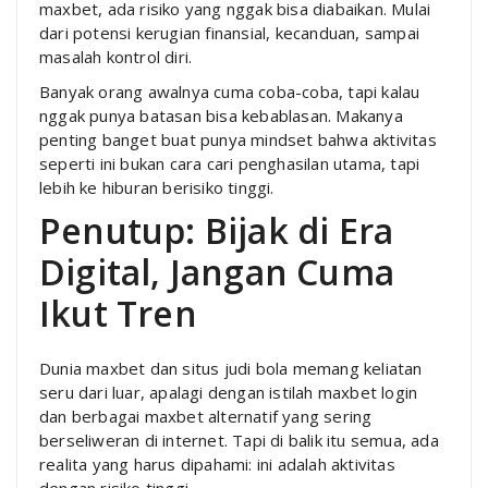
maxbet, ada risiko yang nggak bisa diabaikan. Mulai
dari potensi kerugian finansial, kecanduan, sampai
masalah kontrol diri.
Banyak orang awalnya cuma coba-coba, tapi kalau
nggak punya batasan bisa kebablasan. Makanya
penting banget buat punya mindset bahwa aktivitas
seperti ini bukan cara cari penghasilan utama, tapi
lebih ke hiburan berisiko tinggi.
Penutup: Bijak di Era
Digital, Jangan Cuma
Ikut Tren
Dunia maxbet dan situs judi bola memang keliatan
seru dari luar, apalagi dengan istilah maxbet login
dan berbagai maxbet alternatif yang sering
berseliweran di internet. Tapi di balik itu semua, ada
realita yang harus dipahami: ini adalah aktivitas