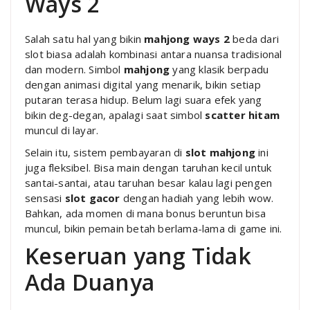
Ways 2
Salah satu hal yang bikin
mahjong ways 2
beda dari
slot biasa adalah kombinasi antara nuansa tradisional
dan modern. Simbol
mahjong
yang klasik berpadu
dengan animasi digital yang menarik, bikin setiap
putaran terasa hidup. Belum lagi suara efek yang
bikin deg-degan, apalagi saat simbol
scatter hitam
muncul di layar.
Selain itu, sistem pembayaran di
slot mahjong
ini
juga fleksibel. Bisa main dengan taruhan kecil untuk
santai-santai, atau taruhan besar kalau lagi pengen
sensasi
slot gacor
dengan hadiah yang lebih wow.
Bahkan, ada momen di mana bonus beruntun bisa
muncul, bikin pemain betah berlama-lama di game ini.
Keseruan yang Tidak
Ada Duanya