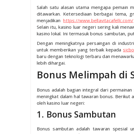
Salah satu alasan utama mengapa pemain mem
ditawarkan. Ketersediaan berbagai tema, graf
menjadikan
https://www.bellavitacafellc.com/
Selain itu, kasino luar negeri sering kali m
kasino lokal. Ini termasuk bonus sambutan, put
Dengan meningkatnya persaingan di industri 
untuk memberikan yang terbaik kepada
sicbo
baru dengan teknologi terbaru dan menawa
lebih dihargai.
Bonus Melimpah di S
Bonus adalah bagian integral dari permainan
meningkat dalam hal tawaran bonus. Berikut 
oleh kasino luar negeri:
1. Bonus Sambutan
Bonus sambutan adalah tawaran spesial un