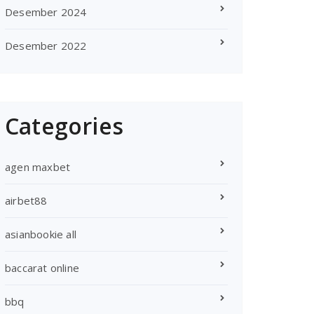
Desember 2024
Desember 2022
Categories
agen maxbet
airbet88
asianbookie all
baccarat online
bbq