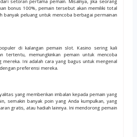
dari setoran pertama pemain. Misalnya, jika seorang
n bonus 100%, pemain tersebut akan memiliki total
ih banyak peluang untuk mencoba berbagai permainan
opuler di kalangan pemain slot. Kasino sering kali
an tertentu, memungkinkan pemain untuk mencoba
 mereka. Ini adalah cara yang bagus untuk mengenal
 dengan preferensi mereka.
loyalitas yang memberikan imbalan kepada pemain yang
in, semakin banyak poin yang Anda kumpulkan, yang
aran gratis, atau hadiah lainnya. Ini mendorong pemain