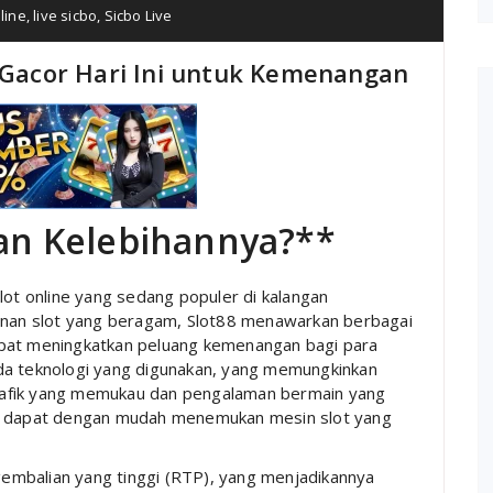
line
,
live sicbo
,
Sicbo Live
t Gacor Hari Ini untuk Kemenangan
dan Kelebihannya?**
lot online yang sedang populer di kalangan
ainan slot yang beragam, Slot88 menawarkan berbagai
pat meningkatkan peluang kemenangan bagi para
da teknologi yang digunakan, yang memungkinkan
rafik yang memukau dan pengalaman bermain yang
in dapat dengan mudah menemukan mesin slot yang
ngembalian yang tinggi (RTP), yang menjadikannya