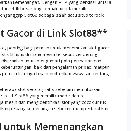
apatkan kemenangan. Dengan RTP yang berkisar antara
an lebih besar bagi pemain untuk meraih
enganggap Slot88 sebagai salah satu situs terbaik
 Gacor di Link Slot88**
ot, penting bagi pemain untuk menemukan slot gacor
teristik khusus di mana mesin tersebut cenderung
 disarankan untuk mengamati pola permainan dan
keberuntungan, baik dari pengalaman pribadi maupun
as pemain lain juga bisa memberikan wawasan tentang
beberapa slot secara gratis sebelum memutuskan
 slot di Slot88 yang memiliki mode demo,
 mesin dan mengidentifikasi slot yang cocok untuk
alkan peluang kemenangan sebelum mempertaruhkan
mal untuk Memenangkan