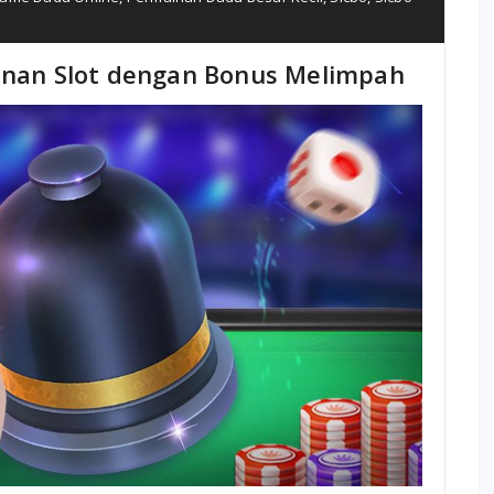
ainan Slot dengan Bonus Melimpah