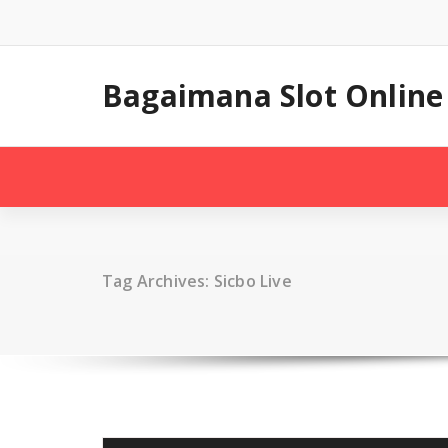
Skip
to
content
Bagaimana Slot Online
Tag Archives: Sicbo Live