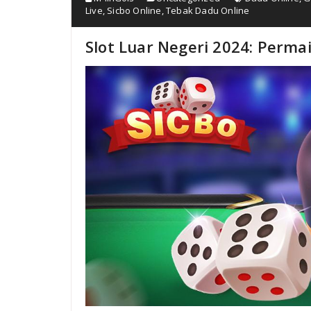
Live
,
Sicbo Online
,
Tebak Dadu Online
Slot Luar Negeri 2024: Perm