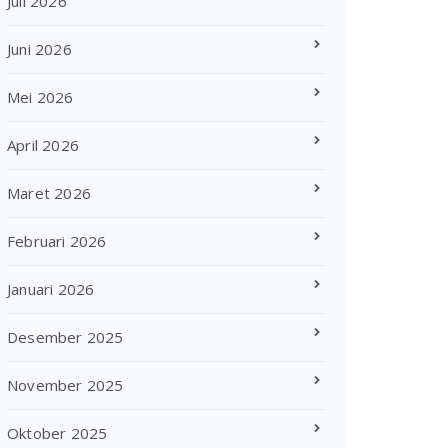
Juli 2026
Juni 2026
Mei 2026
April 2026
Maret 2026
Februari 2026
Januari 2026
Desember 2025
November 2025
Oktober 2025