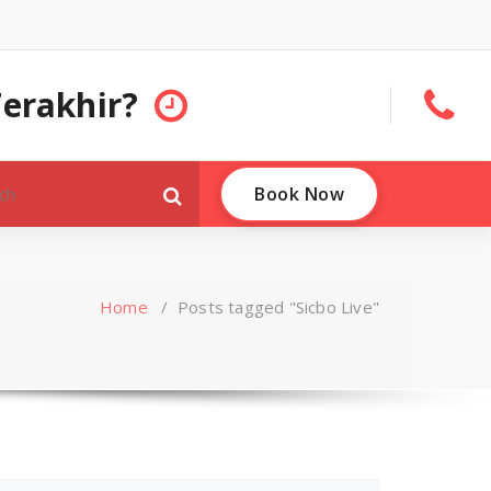
erakhir?
Book Now
Home
/
Posts tagged "Sicbo Live"