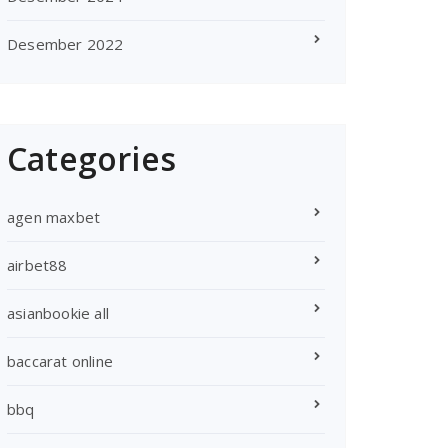
Desember 2022
Categories
agen maxbet
airbet88
asianbookie all
baccarat online
bbq