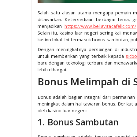
Salah satu alasan utama mengapa pemain mem
ditawarkan. Ketersediaan berbagai tema, graf
menjadikan
https://www.bellavitacafellc.com/
Selain itu, kasino luar negeri sering kali m
kasino lokal. Ini termasuk bonus sambutan, put
Dengan meningkatnya persaingan di industri 
untuk memberikan yang terbaik kepada
sicbo
baru dengan teknologi terbaru dan menawa
lebih dihargai.
Bonus Melimpah di S
Bonus adalah bagian integral dari permainan
meningkat dalam hal tawaran bonus. Berikut 
oleh kasino luar negeri:
1. Bonus Sambutan
Bonus sambutan adalah tawaran spesial un