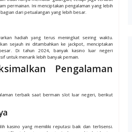
lam permainan. Ini menciptakan pengalaman yang lebih
bagian dari petualangan yang lebih besar.
warkan hadiah yang terus meningkat seiring waktu.
kan sejauh ini ditambahkan ke jackpot, menciptakan
sar. Di tahun 2024, banyak kasino luar negeri
sif untuk menarik lebih banyak pemain.
simalkan Pengalaman
man terbaik saat bermain slot luar negeri, berikut
ya
h kasino yang memiliki reputasi baik dan terlisensi.