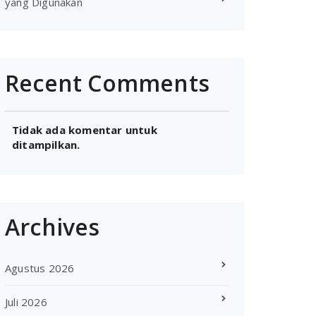
yang Digunakan
Recent Comments
Tidak ada komentar untuk
ditampilkan.
Archives
Agustus 2026
Juli 2026