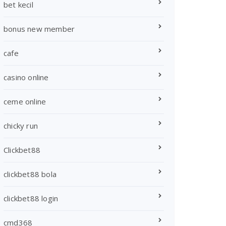
bet kecil
bonus new member
cafe
casino online
ceme online
chicky run
Clickbet88
clickbet88 bola
clickbet88 login
cmd368