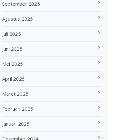
September 2025
Agustus 2025
Juli 2025
Juni 2025
Mei 2025
April 2025
Maret 2025
Februari 2025
Januari 2025
Desember 2024