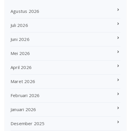
Agustus 2026
Juli 2026
Juni 2026
Mei 2026
April 2026
Maret 2026
Februari 2026
Januari 2026
Desember 2025