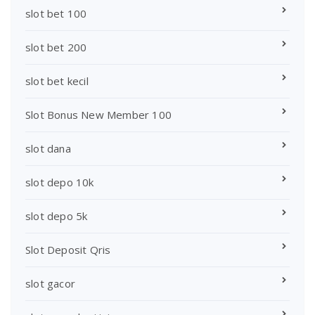
slot bet 100
slot bet 200
slot bet kecil
Slot Bonus New Member 100
slot dana
slot depo 10k
slot depo 5k
Slot Deposit Qris
slot gacor