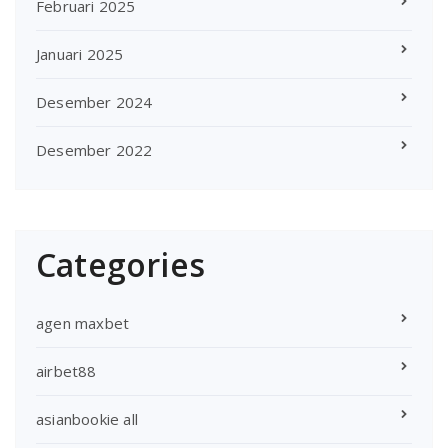
Februari 2025
Januari 2025
Desember 2024
Desember 2022
Categories
agen maxbet
airbet88
asianbookie all