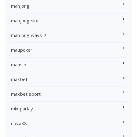
mahjong
mahjong slot
mahjong ways 2
maupoker
mauslot
maxbet
maxbet sport
mix parlay
nova88