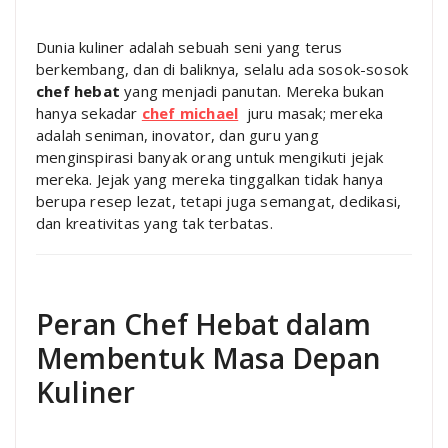
Dunia kuliner adalah sebuah seni yang terus
berkembang, dan di baliknya, selalu ada sosok-sosok
chef hebat
yang menjadi panutan. Mereka bukan
hanya sekadar
chef michael
juru masak; mereka
adalah seniman, inovator, dan guru yang
menginspirasi banyak orang untuk mengikuti jejak
mereka. Jejak yang mereka tinggalkan tidak hanya
berupa resep lezat, tetapi juga semangat, dedikasi,
dan kreativitas yang tak terbatas.
Peran Chef Hebat dalam
Membentuk Masa Depan
Kuliner