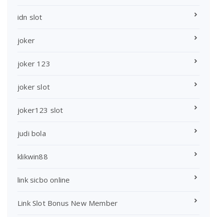
idn slot
joker
joker 123
joker slot
joker123 slot
judi bola
klikwin88
link sicbo online
Link Slot Bonus New Member