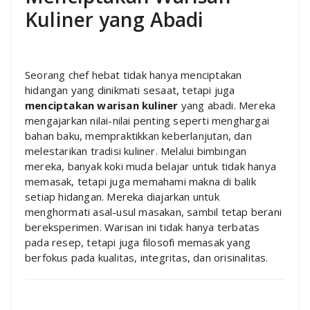
Kuliner yang Abadi
Seorang chef hebat tidak hanya menciptakan
hidangan yang dinikmati sesaat, tetapi juga
menciptakan warisan kuliner
yang abadi. Mereka
mengajarkan nilai-nilai penting seperti menghargai
bahan baku, mempraktikkan keberlanjutan, dan
melestarikan tradisi kuliner. Melalui bimbingan
mereka, banyak koki muda belajar untuk tidak hanya
memasak, tetapi juga memahami makna di balik
setiap hidangan. Mereka diajarkan untuk
menghormati asal-usul masakan, sambil tetap berani
bereksperimen. Warisan ini tidak hanya terbatas
pada resep, tetapi juga filosofi memasak yang
berfokus pada kualitas, integritas, dan orisinalitas.