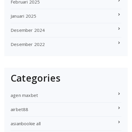
Februari 2025
Januari 2025
Desember 2024
Desember 2022
Categories
agen maxbet
airbet88
asianbookie all