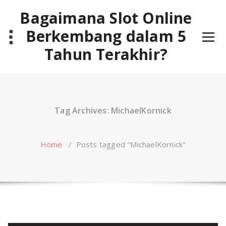
Skip
Bagaimana Slot Online
to
content
Berkembang dalam 5
Tahun Terakhir?
Tag Archives: MichaelKornick
Home
/
Posts tagged "MichaelKornick"