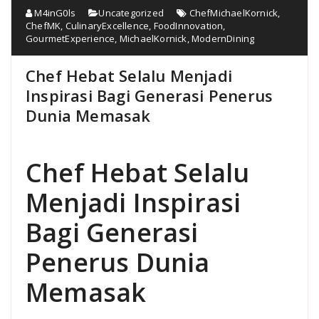
M4inG0ls
Uncategorized
ChefMichaelKornick
,
ChefMK
,
CulinaryExcellence
,
FoodInnovation
,
GourmetExperience
,
MichaelKornick
,
ModernDining
Chef Hebat Selalu Menjadi
Inspirasi Bagi Generasi Penerus
Dunia Memasak
Chef Hebat Selalu
Menjadi Inspirasi
Bagi Generasi
Penerus Dunia
Memasak