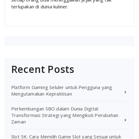
terlupakan di dunia kuliner.
Recent Posts
Platform Gaming Seluler untuk Pengguna yang
Mengutamakan Kepraktisan
Perkembangan SBO dalam Dunia Digital:
Transformasi Strategi yang Mengikuti Perubahan
Zaman
Slot 5K: Cara Memilih Game Slot yang Sesuai untuk