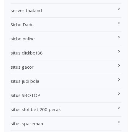
server thailand
Sicbo Dadu
sicbo online
situs clickbet88
situs gacor
situs judi bola
Situs SBOTOP
situs slot bet 200 perak
situs spaceman