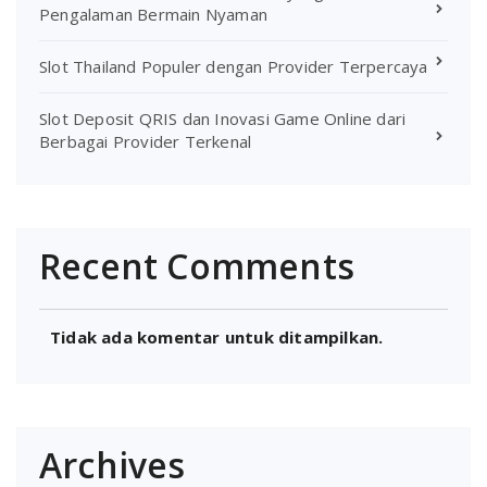
Pengalaman Bermain Nyaman
Slot Thailand Populer dengan Provider Terpercaya
Slot Deposit QRIS dan Inovasi Game Online dari
Berbagai Provider Terkenal
Recent Comments
Tidak ada komentar untuk ditampilkan.
Archives