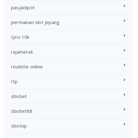
pasjackpot
permainan slot jepang
Qris 10k
rajamerak
roulette online
rtp
sbobet
sbobet88
sbotop