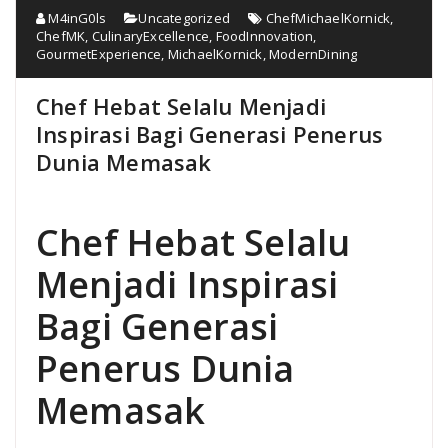
M4inG0ls
Uncategorized
ChefMichaelKornick
,
ChefMK
,
CulinaryExcellence
,
FoodInnovation
,
GourmetExperience
,
MichaelKornick
,
ModernDining
Chef Hebat Selalu Menjadi
Inspirasi Bagi Generasi Penerus
Dunia Memasak
Chef Hebat Selalu
Menjadi Inspirasi
Bagi Generasi
Penerus Dunia
Memasak